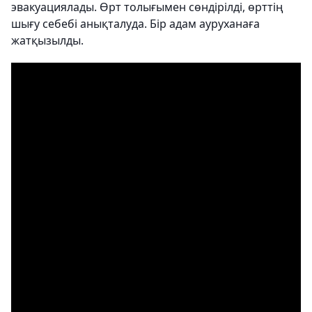
эвакуациялады. Өрт толығымен сөндірілді, өрттің
шығу себебі анықталуда. Бір адам ауруханаға
жатқызылды.