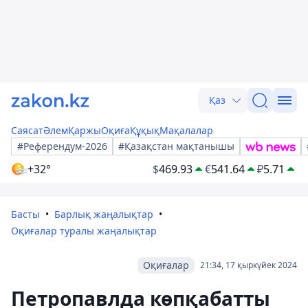
Қаз
Саясат
Әлем
Қаржы
Оқиға
Құқық
Мақалалар
#Референдум-2026
#Қазақстан мақтанышы
+32°
$
469.93
€
541.64
₽
5.71
Басты
Барлық жаңалықтар
Оқиғалар туралы жаңалықтар
Оқиғалар
21:34, 17 қыркүйек 2024
Петропавлда көпқабатты