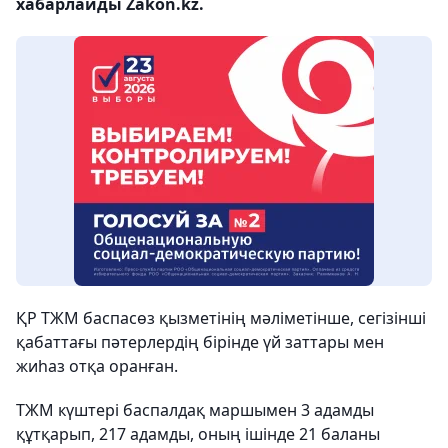
хабарлайды Zakon.kz.
ҚР ТЖМ баспасөз қызметінің мәліметінше, сегізінші
қабаттағы пәтерлердің бірінде үй заттары мен
жиһаз отқа оранған.
ТЖМ күштері баспалдақ маршымен 3 адамды
құтқарып, 217 адамды, оның ішінде 21 баланы