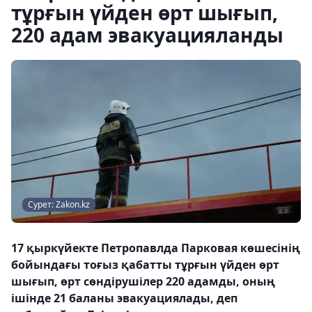
тұрғын үйден өрт шығып,
220 адам эвакуацияланды
Сурет: Zakon.kz
17 қыркүйекте Петропавлда Парковая көшесінің
бойындағы тоғыз қабатты тұрғын үйден өрт
шығып, өрт сөндірушілер 220 адамды, оның
ішінде 21 баланы эвакуациялады, деп