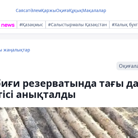
Саясат
Әлем
Қаржы
Оқиға
Құқық
Мақалалар
#Қазақмыс
#Салыстырмалы Қазақстан
#Халық бухг
лы жаңалықтар
Оқиғал
иғи резерватында тағы д
ісі анықталды