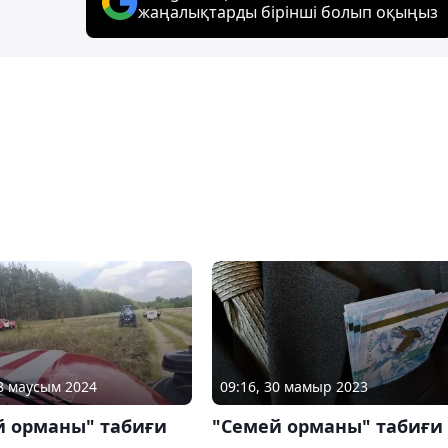
жаңалықтарды бірінші болып оқыңыз
08 маусым 2024
09:16, 30 мамыр 2023
й орманы" табиғи
"Семей орманы" табиғи