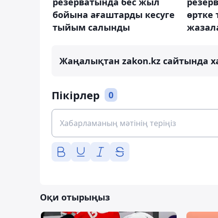
резерватында бес жыл
резер
бойына ағаштарды кесуге
өртке 
тыйым салынды
жазал
Жаңалықтан zakon.kz сайтында х
Пікірлер
0
Оқи отырыңыз