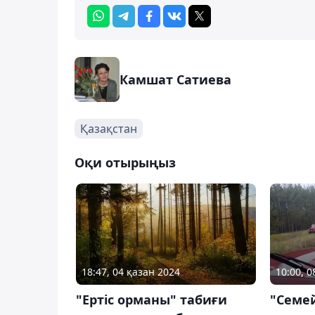
Камшат Сатиева
Қазақстан
Оқи отырыңыз
18:47, 04 қазан 2024
10:00, 
"Ертіс орманы" табиғи
"Семе