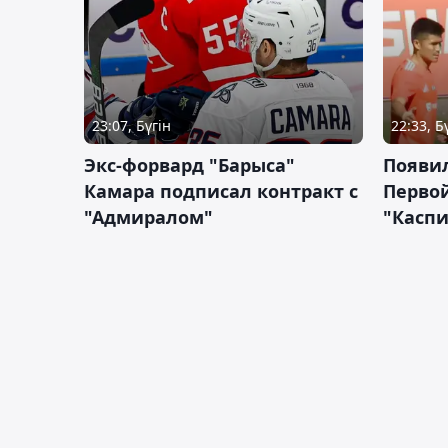
23:07, Бүгін
22:33, Б
Экс-форвард "Барыса"
Появи
Камара подписал контракт с
Первой
"Адмиралом"
"Касп