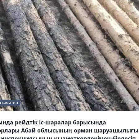
 комитеті
нда рейдтік іс-шаралар барысында
торлары Абай облысының орман шаруашылығы
 инспекциясының қызметкерлерімен бірлесіп