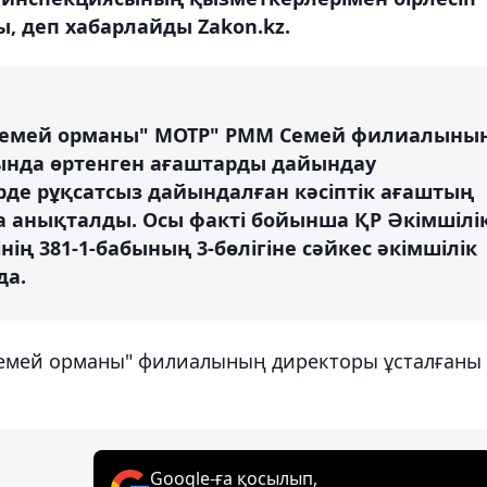
, деп хабарлайды Zakon.kz.
"Семей орманы" МОТР" РММ Семей филиалыны
нда өртенген ағаштарды дайындау
рде рұқсатсыз дайындалған кәсіптік ағаштың
а анықталды. Осы факті бойынша ҚР Әкімшілі
ің 381-1-бабының 3-бөлігіне сәйкес әкімшілік
да.
"Семей орманы" филиалының директоры ұсталғаны
Google-ға қосылып,