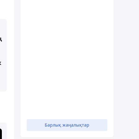
ң
к
Барлық жаңалықтар