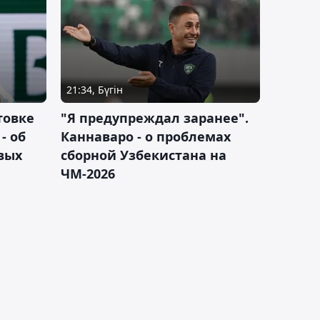
21:34, Бүгін
товке
"Я предупреждал заранее".
- об
Каннаваро - о проблемах
вых
сборной Узбекистана на
ЧМ-2026