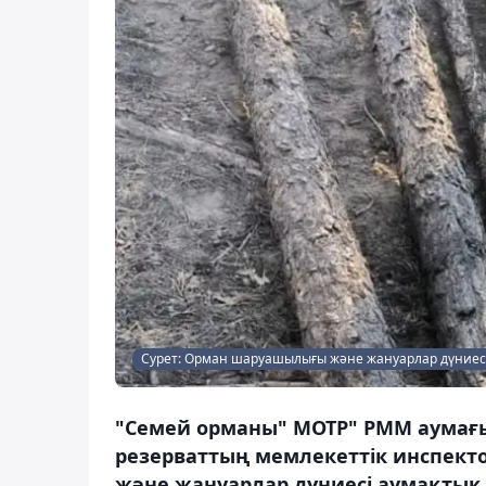
Сурет: Орман шаруашылығы және жануарлар дүниесі
"Семей орманы" МОТР" РММ аумағы
резерваттың мемлекеттік инспек
және жануарлар дүниесі аумақтық