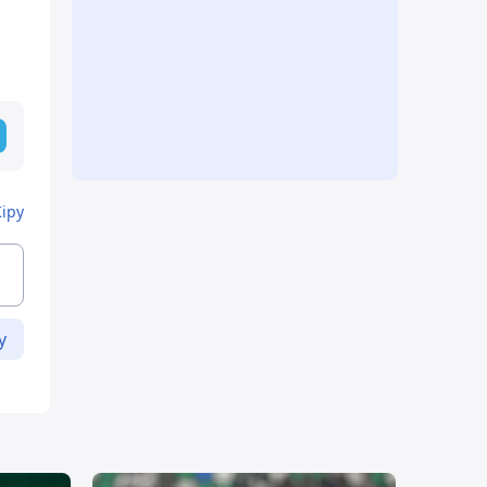
Кіру
у