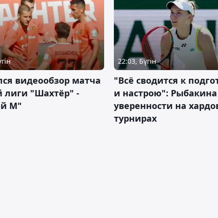
үгін
22:03, Бүгін
лся видеообзор матча
"Всё сводится к подго
 лиги "Шахтёр" -
и настрою": Рыбакина 
ий М"
уверенности на хардо
турнирах