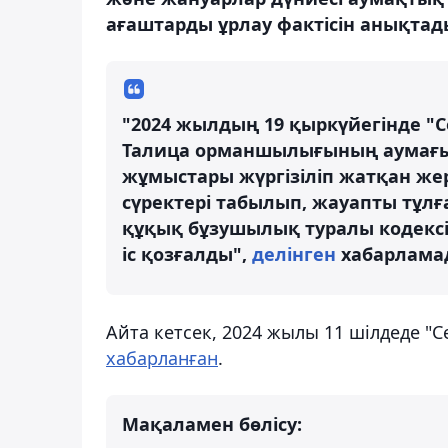
ағаштарды ұрлау фактісін анықтады
"2024 жылдың 19 қыркүйегінде 
Талица орманшылығының аумағы
жұмыстары жүргізіліп жатқан же
сүректері табылып, жауапты тұлғ
құқық бұзушылық туралы кодексін
іс қозғалды",
делінген
хабарлама
Айта кетсек, 2024 жылы 11 шілдеде 
хабарланған
.
Мақаламен бөлісу: