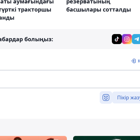
ваты аумағындағы
резерватының
түрткі тракторшы
басшылары сотталды
анды
абардар болыңыз:
Пікір жаз