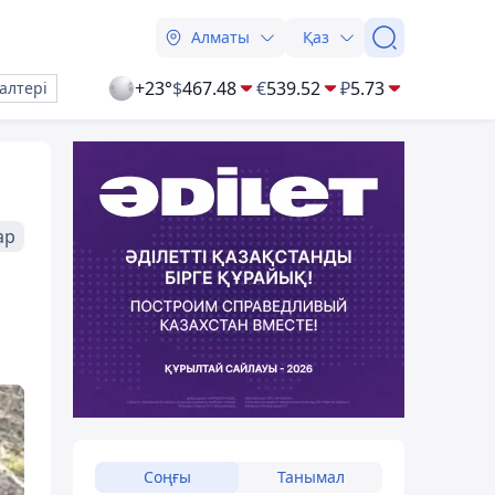
Алматы
Қаз
+23°
$
467.48
€
539.52
₽
5.73
алтері
ар
а
Соңғы
Танымал