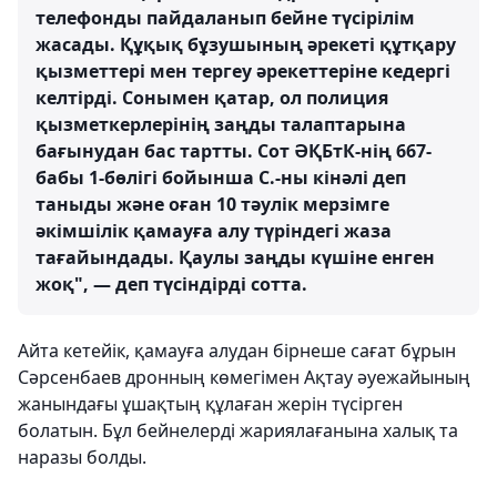
телефонды пайдаланып бейне түсірілім
жасады. Құқық бұзушының әрекеті құтқару
қызметтері мен тергеу әрекеттеріне кедергі
келтірді. Сонымен қатар, ол полиция
қызметкерлерінің заңды талаптарына
бағынудан бас тартты. Сот ӘҚБтК-нің 667-
бабы 1-бөлігі бойынша С.-ны кінәлі деп
таныды және оған 10 тәулік мерзімге
әкімшілік қамауға алу түріндегі жаза
тағайындады. Қаулы заңды күшіне енген
жоқ", — деп түсіндірді сотта.
Айта кетейік, қамауға алудан бірнеше сағат бұрын
Сәрсенбаев дронның көмегімен Ақтау әуежайының
жанындағы ұшақтың құлаған жерін түсірген
болатын. Бұл бейнелерді жариялағанына халық та
наразы болды.