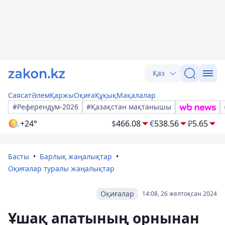
Қаз
Саясат
Әлем
Қаржы
Оқиға
Құқық
Мақалалар
#Референдум-2026
#Қазақстан мақтанышы
+24°
$
466.08
€
538.56
₽
5.65
Басты
Барлық жаңалықтар
Оқиғалар туралы жаңалықтар
Оқиғалар
14:08, 26 желтоқсан 2024
Ұшақ апатының орнынан