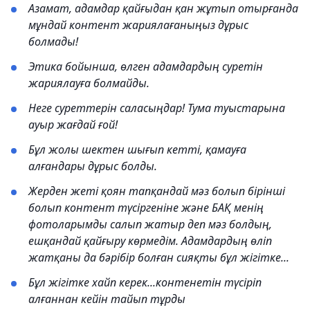
Азамат, адамдар қайғыдан қан жұтып отырғанда
мұндай контент жариялағаныңыз дұрыс
болмады!
Этика бойынша, өлген адамдардың суретін
жариялауға болмайды.
Неге суреттерін саласыңдар! Тума туыстарына
ауыр жағдай ғой!
Бұл жолы шектен шығып кетті, қамауға
алғандары дұрыс болды.
Жерден жеті қоян тапқандай мәз болып бірінші
болып контент түсіргеніне және БАҚ менің
фотоларымды салып жатыр деп мәз болдың,
ешқандай қайғыру көрмедім. Адамдардың өліп
жатқаны да бәрібір болған сияқты бұл жігітке...
Бұл жігітке хайп керек...контенетін түсіріп
алғаннан кейін тайып тұрды