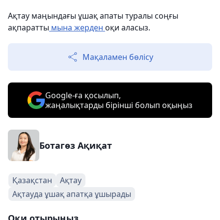
Ақтау маңындағы ұшақ апаты туралы соңғы
ақпаратты
мына жерден
оқи аласыз.
Мақаламен бөлісу
Google-ға қосылып,
жаңалықтарды бірінші болып оқыңыз
Ботагөз Ақиқат
Қазақстан
Ақтау
Ақтауда ұшақ апатқа ұшырады
Оқи отырыңыз