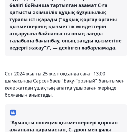
бөлігі бойынша тартылған азамат С-ға
қатысты әкімшілік құқық бұзушылық
туралы істі қарады ("құқық қорғау органы
қызметкерінің қызметтік міндеттерін
атқаруына байланысты оның заңды
талабына бағынбау, оның заңды қызметіне
кедергі жасау")", — делінген хабарламада.
Сот 2024 жылғы 25 желтоқсанда сағат 13:00
шамасында Сәрсенбаев "Баку-Грозный" бағытымен
келе жатқан ұшақтың апатқа ұшыраған жерінде
болғанын анықтады.
"Аумақты полиция қызметкерлері қоршап
алғанына қарамастан, С. дрон мен ұялы