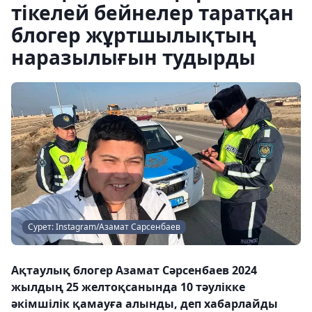
тікелей бейнелер таратқан
блогер жұртшылықтың
наразылығын тудырды
Сурет: Instagram/Азамат Сарсенбаев
Ақтаулық блогер Азамат Сәрсенбаев 2024
жылдың 25 желтоқсанында 10 тәулікке
әкімшілік қамауға алынды, деп хабарлайды