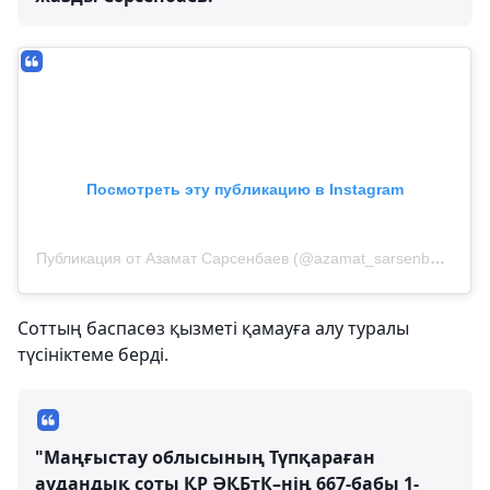
Посмотреть эту публикацию в Instagram
Публикация от Азамат Сарсенбаев (@azamat_sarsenbayev)
Соттың баспасөз қызметі қамауға алу туралы
түсініктеме берді.
"Маңғыстау облысының Түпқараған
аудандық соты ҚР ӘҚБтК–нің 667-бабы 1-