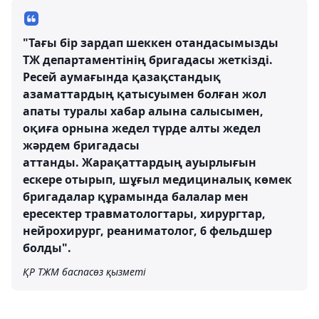
"Тағы бір зардап шеккен отандасымызды
ТЖ департаментінің бригадасы жеткізді.
Ресей аумағында қазақстандық
азаматтардың қатысуымен болған жол
апаты туралы хабар алына салысымен,
оқиға орнына жедел түрде алты жедел
жәрдем бригадасы
аттанды. Жарақаттардың ауырлығын
ескере отырып, шұғыл медициналық көмек
бригадалар құрамында балалар мен
ересектер травматологтары, хирургтар,
нейрохирург, реаниматолог, 6 фельдшер
болды".
ҚР ТЖМ баспасөз қызметі