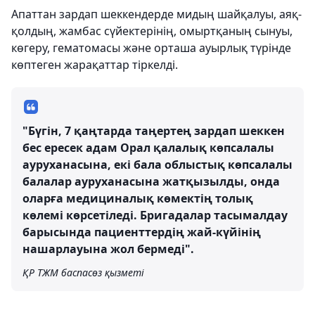
Апаттан зардап шеккендерде мидың шайқалуы, аяқ-
қолдың, жамбас сүйектерінің, омыртқаның сынуы,
көгеру, гематомасы және орташа ауырлық түрінде
көптеген жарақаттар тіркелді.
"Бүгін, 7 қаңтарда таңертең зардап шеккен
бес ересек адам Орал қалалық көпсалалы
ауруханасына, екі бала облыстық көпсалалы
балалар ауруханасына жатқызылды, онда
оларға медициналық көмектің толық
көлемі көрсетіледі. Бригадалар тасымалдау
барысында пациенттердің жай-күйінің
нашарлауына жол бермеді".
ҚР ТЖМ баспасөз қызметі