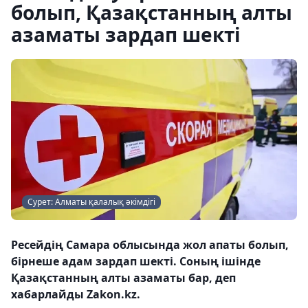
болып, Қазақстанның алты
азаматы зардап шекті
Сурет: Алматы қалалық әкімдігі
Ресейдің Самара облысында жол апаты болып,
бірнеше адам зардап шекті. Соның ішінде
Қазақстанның алты азаматы бар, деп
хабарлайды Zakon.kz.