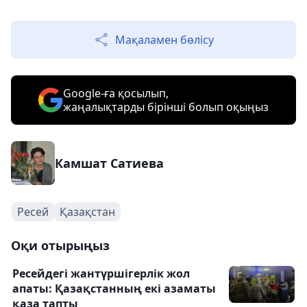
Мақаламен бөлісу
Google-ға қосылып,
жаңалықтарды бірінші болып оқыңыз
Камшат Сатиева
Ресей
Қазақстан
Оқи отырыңыз
Ресейдегі жантүршігерлік жол
апаты: Қазақстанның екі азаматы
қаза тапты