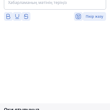
Пікір жазу
Оқи отырыңыз