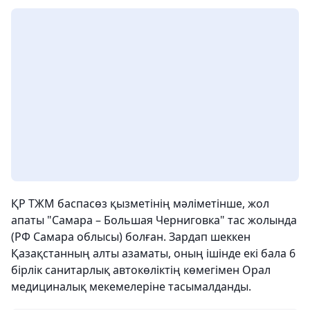
ҚР ТЖМ баспасөз қызметінің мәліметінше, жол
апаты "Самара – Большая Черниговка" тас жолында
(РФ Самара облысы) болған. Зардап шеккен
Қазақстанның алты азаматы, оның ішінде екі бала 6
бірлік санитарлық автокөліктің көмегімен Орал
медициналық мекемелеріне тасымалданды.