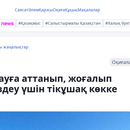
Саясат
Әлем
Қаржы
Оқиға
Құқық
Мақалалар
#Қазақмыс
#Салыстырмалы Қазақстан
#Халық бухг
лы жаңалықтар
Оқиғал
ауға аттанып, жоғалып
здеу үшін тікұшақ көкке