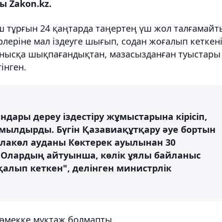
ы Zakon.kz.
үш тұрғын 24 қаңтарда таңертең үш жол талғамайт
леріне мал іздеуге шығып, содан жоғалып кеткен
анысқа шықпағандықтан, мазасызданған туыстары
інген.
ары дереу іздестіру жұмыстарына кірісіп,
ұмылдырды. Бүгін Қазавиақұтқару әуе бортын
лакөл ауданы Көктерек ауылынан 30
Олардың айтуынша, көлік ұялы байланыс
алып кеткен", делінген министрлік
өмекке мұқтаж болмапты.