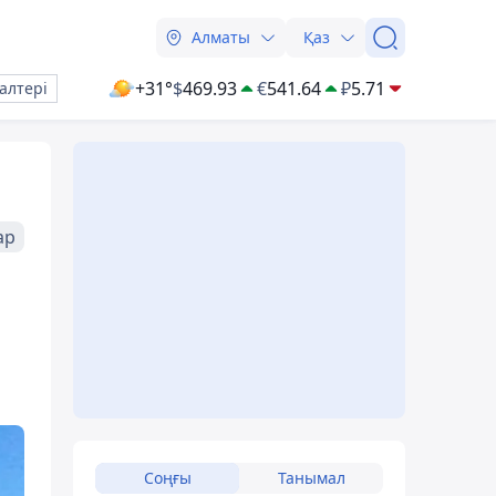
Алматы
Қаз
+31°
$
469.93
€
541.64
₽
5.71
алтері
ар
Соңғы
Танымал