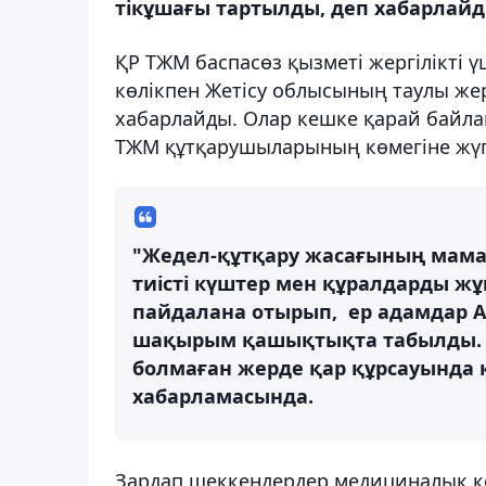
тікұшағы тартылды, деп хабарлайд
ҚР ТЖМ баспасөз қызметі жергілікті 
көлікпен Жетісу облысының таулы жер
хабарлайды. Олар кешке қарай байл
ТЖМ құтқарушыларының көмегіне жүг
"Жедел-құтқару жасағының маманд
тиісті күштер мен құралдарды ж
пайдалана отырып, ер адамдар А
шақырым қашықтықта табылды. 
болмаған жерде қар құрсауында қ
хабарламасында.
Зардап шеккендердер медициналық к