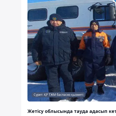
Сурет: ҚР ТЖМ баспасөз қызметі
Жетісу облысында тауда адасып ке