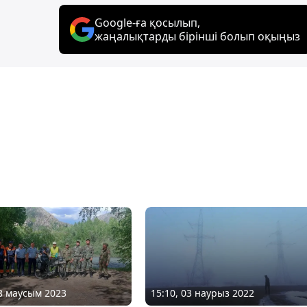
Google-ға қосылып,
жаңалықтарды бірінші болып оқыңыз
08 маусым 2023
15:10, 03 наурыз 2022