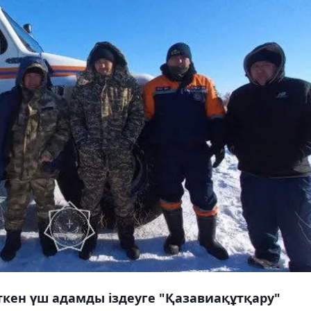
ткен үш адамды іздеуге "Қазавиақұтқару"