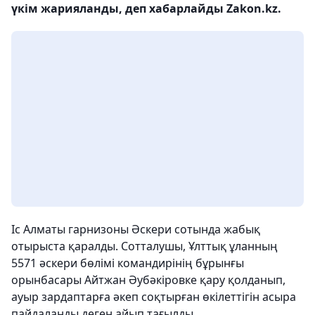
үкім жарияланды, деп хабарлайды Zakon.kz.
Іс Алматы гарнизоны Әскери сотында жабық
отырыста қаралды. Сотталушы, Ұлттық ұланның
5571 әскери бөлімі командирінің бұрынғы
орынбасары Айтжан Әубәкіровке қару қолданып,
ауыр зардаптарға әкеп соқтырған өкілеттігін асыра
пайдаланды деген айып тағылды.