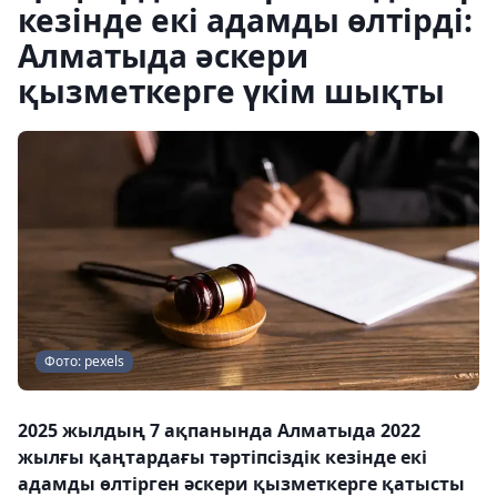
кезінде екі адамды өлтірді:
Алматыда әскери
қызметкерге үкім шықты
Фото: pexels
2025 жылдың 7 ақпанында Алматыда 2022
жылғы қаңтардағы тәртіпсіздік кезінде екі
адамды өлтірген әскери қызметкерге қатысты