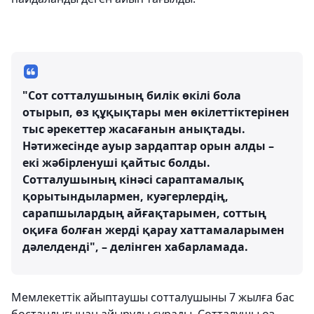
"Сот сотталушының билік өкілі бола
отырып, өз құқықтары мен өкілеттіктерінен
тыс әрекеттер жасағанын анықтады.
Нәтижесінде ауыр зардаптар орын алды –
екі жәбірленуші қайтыс болды.
Сотталушының кінәсі сараптамалық
қорытындылармен, куәгерлердің,
сарапшылардың айғақтарымен, соттың
оқиға болған жерді қарау хаттамаларымен
дәлелденді", – делінген хабарламада.
Мемлекеттік айыптаушы сотталушыны 7 жылға бас