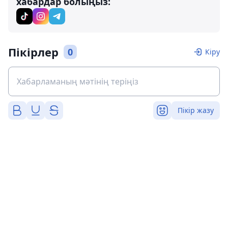
хабардар болыңыз:
Пікірлер
0
Кіру
Пікір жазу