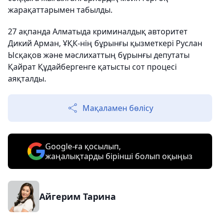
жарақаттарымен табылды.
27 ақпанда Алматыда криминалдық авторитет
Дикий Арман, ҰҚК-нің бұрынғы қызметкері Руслан
Ысқақов және мәслихаттың бұрынғы депутаты
Қайрат Құдайбергенге қатысты сот процесі
аяқталды.
Мақаламен бөлісу
Google-ға қосылып,
жаңалықтарды бірінші болып оқыңыз
Айгерим Тарина