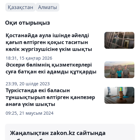
Қазақстан
Алматы
Оқи отырыңыз
Қостанайда аула ішінде әйелді
қағып өлтірген қоқыс таситын
көлік жүргізушісіне үкім шықты
18:31, 15 қаңтар 2026
Әскери бөлімнің қызметкерлері
суға батқан екі адамды құтқарды
23:39, 20 шілде 2023
Түркістанда екі баласын
тұншықтырып өлтірген қанпезер
анаға үкім шықты
09:25, 21 маусым 2024
Жаңалықтан zakon.kz сайтында