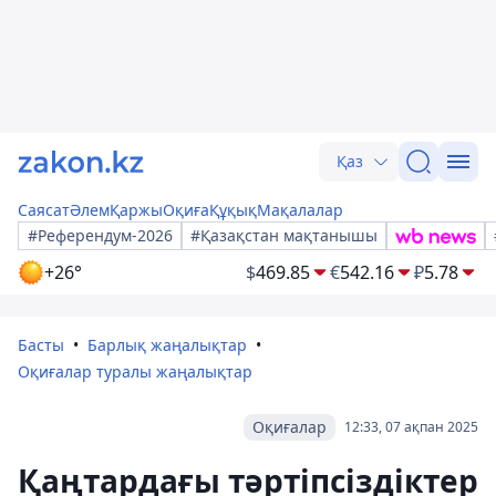
Қаз
Саясат
Әлем
Қаржы
Оқиға
Құқық
Мақалалар
#Референдум-2026
#Қазақстан мақтанышы
+26°
$
469.85
€
542.16
₽
5.78
Басты
Барлық жаңалықтар
Оқиғалар туралы жаңалықтар
Оқиғалар
12:33, 07 ақпан 2025
Қаңтардағы тәртіпсіздіктер