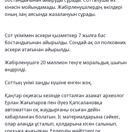
бостандығынан айыруды сұрады. Сотталушы өз
кінәсін мойындамады. Жәбірленушілердің өкілдері
оның заң аясында жазалануын сұрады.
Сот үкімімен әскери қызметкер 7 жылға бас
бостандығынан айырылды. Сондай-ақ ол полковник
әскери атағынан айырылды.
Жәбірленушіге 20 миллион теңге моральдық шығын
өндірілді.
Соттың үкімі заңды күшіне енген жоқ.
Қаңтар оқиғасы кезінде сотталған азамат археолог
Ерлан Жағыпаров пен Әуез Қапсалановқа
автоматтан оқ жаудырғаны осыған дейін
хабарланған болатын. Іс материалдарына сәйкес,
олар алаңда ұсталып, қолдарына кісен салынып,
соққыға жығылған. Ерлердің мәйіттері оқ