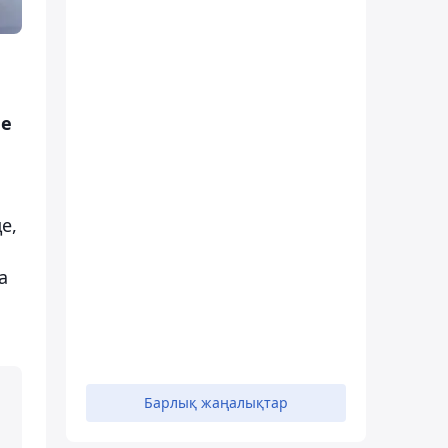
ле
е,
а
Барлық жаңалықтар