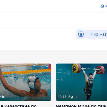
Пікір жаз
үгін
10:15, Бүгін
я Казахстана по
Чемпион мира по тяж