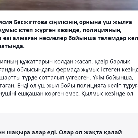
ия Бесжігітова сіңілісінің орнына үш жылға
ұмыс істеп жүрген кезінде, полицияның
н өзі алмаған несиелер бойынша төлемдер ке
ратында.
исияның құжаттарын қолдан жасап, қазір барлық
ғанды облысындағы фермада жұмыс істеген кезінд
 шартты түрде сотталып үлгерген. Үкім бойынша,
аған. Енді ол үш жыл бойы полицияға келіп тұруғ
енушіні ешқашан көрген емес. Қылмыс кезінде ол
мен шақыра алар еді. Олар ол жақта қалай