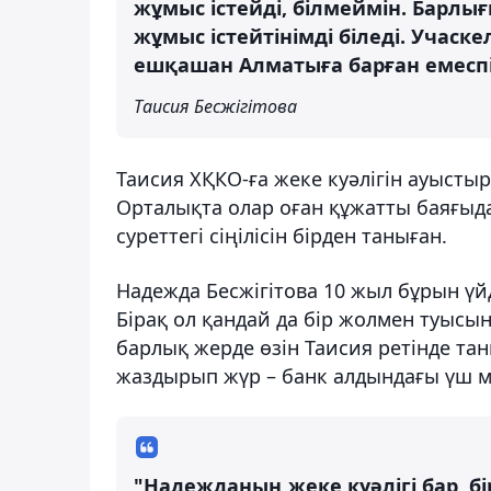
жұмыс істейді, білмеймін. Барл
жұмыс істейтінімді біледі. Учаск
ешқашан Алматыға барған емеспін
Таисия Бесжігітова
Таисия ХҚКО-ға жеке куәлігін ауысты
Орталықта олар оған құжатты баяғыда
суреттегі сіңілісін бірден таныған.
Надежда Бесжігітова 10 жыл бұрын үйд
Бірақ ол қандай да бір жолмен туысы
барлық жерде өзін Таисия ретінде та
жаздырып жүр – банк алдындағы үш м
"Надежданың жеке куәлігі бар, бі