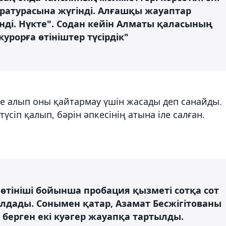
уратурасына жүгінді. Алғашқы жауаптар
нді. Нүкте". Содан кейін Алматы қаласының
урорға өтініштер түсірдік"
е алып оны қайтармау үшін жасады деп санайды.
сіп қалып, бәрін әпкесінің атына іле салған.
 өтініші бойынша пробация қызметі сотқа сот
олдады. Сонымен қатар, Азамат Бесжігітованы
 берген екі куәгер жауапқа тартылды.