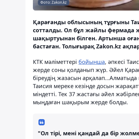
Фото: Zakon.kz
Қарағанды облысының тұрғыны Таис
сотталды. Ол бұл жайлы фермада ж
шақыртуынан білген. Артынша оға
бастаған. Толығырақ Zakon.kz ақпа
КТК мәліметтері
бойынша
, әпкесі Та
жерде соны қолданып жүр. Әйел Қара
біреудің жазасын арқалап...Алматыда
Таисия мереке кезінде досын жарақатт
міндетті. Тек 37 жастағы әйел жәбірл
мыңдаған шақырым жерде болды.
"Ол тірі, мені қандай да бір жол