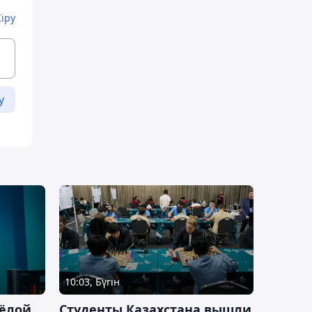
Кіру
у
10:03, Бүгін
ёлой
Студенты Казахстана вышли