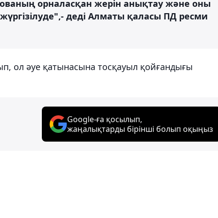
тованың орналасқан жерін анықтау және оны
жүргізілуде",- деді Алматы қаласы ПД ресми
ып, ол әуе қатынасына тосқауыл қойғандығы
Google-ға қосылып,
жаңалықтарды бірінші болып оқыңыз