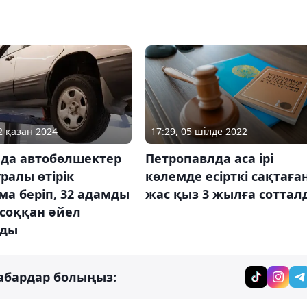
2 қазан 2024
17:29, 05 шілде 2022
ада автобөлшектер
Петропавлда аса ірі
уралы өтірік
көлемде есірткі сақтаға
а беріп, 32 адамды
жас қыз 3 жылға соттал
 соққан әйел
лды
абардар болыңыз: