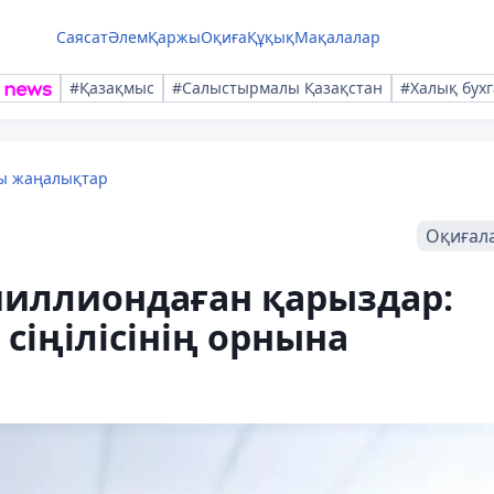
Саясат
Әлем
Қаржы
Оқиға
Құқық
Мақалалар
#Қазақмыс
#Салыстырмалы Қазақстан
#Халық бухг
лы жаңалықтар
Оқиғал
миллиондаған қарыздар:
сіңілісінің орнына