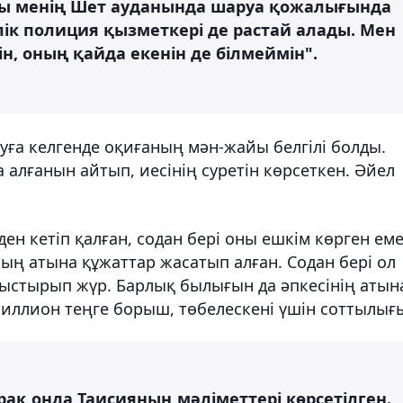
ығы менің Шет ауданында шаруа қожалығында
елік полиция қызметкері де растай алады. Мен
, оның қайда екенін де білмеймін".
руға келгенде оқиғаның мән-жайы белгілі болды.
 алғанын айтып, иесінің суретін көрсеткен. Әйел
ен кетіп қалған, содан бері оны ешкім көрген еме
ның атына құжаттар жасатып алған. Содан бері ол
ныстырып жүр. Барлық былығын да әпкесінің атын
иллион теңге борыш, төбелескені үшін соттылығ
рақ онда Таисияның мәліметтері көрсетілген.