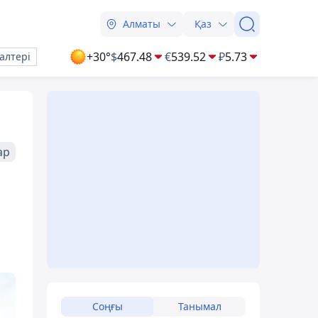
Алматы
Қаз
+30°
$
467.48
€
539.52
₽
5.73
алтері
ар
Соңғы
Танымал