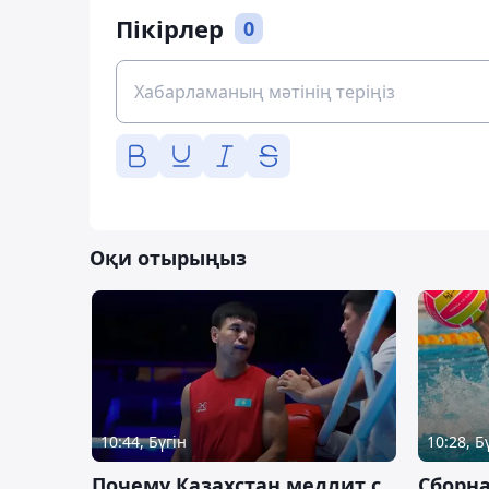
Пікірлер
0
Оқи отырыңыз
10:44, Бүгін
10:28, Б
Почему Казахстан медлит с
Сборна