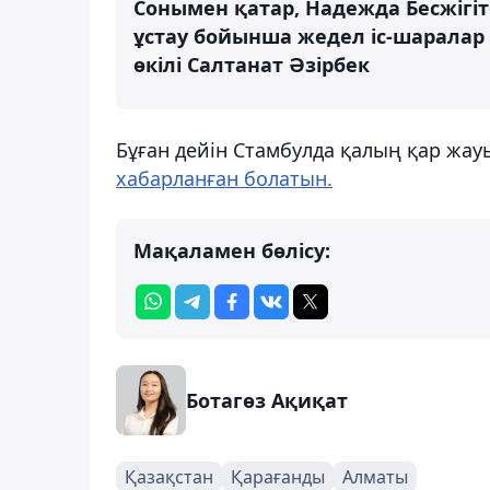
Сонымен қатар, Надежда Бесжігі
ұстау бойынша жедел іс-шаралар 
өкілі Салтанат Әзірбек
Бұған дейін Стамбулда қалың қар жау
хабарланған болатын.
Мақаламен бөлісу:
Ботагөз Ақиқат
Қазақстан
Қарағанды
Алматы