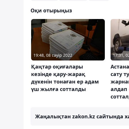
Оқи отырыңыз
17:31, 0
19:48, 08 сәуір 2022
Астан
Қаңтар оқиғалары
сату т
кезінде қару-жарақ
жарнам
дүкенін тонаған ер адам
алдап
үш жылға сотталды
сотта
Жаңалықтан zakon.kz сайтында х