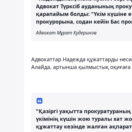
Адвокат Түрксіб ауданының прок
қарапайым болды: "Үкім күшіне е
прокурорына, содан кейін Бас прок
Адвокат Мұрат Кудеринов
Адвокаттар Надежда құжаттарды неси
Алайда, артынша қылмыстық оқиғаға тү
"Қазіргі уақытта прокуратураның
үкімінің күшін жою туралы хат ж
құжаттау кезінде жалған ақпарат