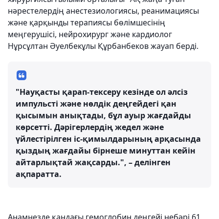
нәрестелердің анестезиологиясы, реанимациясы
және қарқынды терапиясы бөлімшесінің
меңгерушісі, нейрохирург және кардиолог
Нұрсұлтан Әуелбекұлы Құрбанбеков жауап берді.
"Науқасты қарап-тексеру кезінде ол әлсіз
импульсті және нөлдік деңгейдегі қан
қысымын анықтады, бұл ауыр жағдайды
көрсетті. Дәрігерлердің жедел және
үйлестірілген іс-қимылдарының арқасында
қыздың жағдайы бірнеше минуттан кейін
айтарлықтай жақсарды.", – делінген
ақпаратта.
Анамнезде қандағы гемоглобин деңгейі небәрі 61