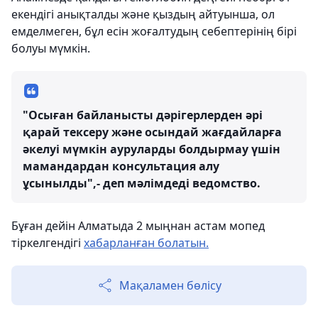
екендігі анықталды және қыздың айтуынша, ол
емделмеген, бұл есін жоғалтудың себептерінің бірі
болуы мүмкін.
"Осыған байланысты дәрігерлерден әрі
қарай тексеру және осындай жағдайларға
әкелуі мүмкін ауруларды болдырмау үшін
мамандардан консультация алу
ұсынылды",- деп мәлімдеді ведомство.
Бұған дейін Алматыда 2 мыңнан астам мопед
тіркелгендігі
хабарланған болатын.
Мақаламен бөлісу