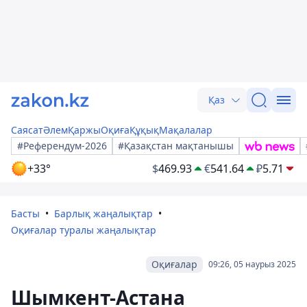
Қаз
Саясат
Әлем
Қаржы
Оқиға
Құқық
Мақалалар
#Референдум-2026
#Қазақстан мақтанышы
+33°
$
469.93
€
541.64
₽
5.71
Басты
Барлық жаңалықтар
Оқиғалар туралы жаңалықтар
Оқиғалар
09:26, 05 наурыз 2025
Шымкент-Астана