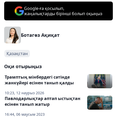
Google-ға қосылып,
жаңалықтарды бірінші болып оқыңыз
Ботагөз Ақиқат
Қазақстан
Оқи отырыңыз
Трамптың мінбердегі сәтінде
жанкүйері есінен танып қалды
10:23, 12 наурыз 2026
Павлодарлықтар аптап ыстықтан
есінен танып жатыр
16:44, 06 маусым 2023