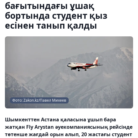
бағытындағы ұшақ
бортында студент қыз
есінен танып қалды
Фото: Zakon.kz/Павел Михеев
Шымкенттен Астана қаласына ұшып бара
жатқан Fly Arystan әуекомпаниясының рейсінде
төтенше жағдай орын алып, 20 жастағы студент