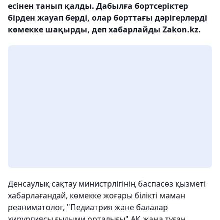
есінен танып қалды. Дабылға бортсеріктер
бірден жауап берді, олар борттағы дәрігерлерді
көмекке шақырды, деп хабарлайды Zakon.kz.
Денсаулық сақтау министрлігінің баспасөз қызметі
хабарлағандай, көмекке жоғары білікті маман
реаниматолог, "Педиатрия және балалар
хирургиясы ғылыми орталығы" АҚ жаңа туған