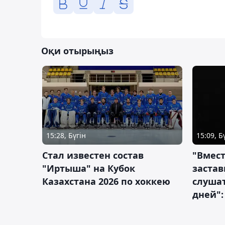
Оқи отырыңыз
15:28, Бүгін
15:09, Б
Стал известен состав
"Вмест
"Иртыша" на Кубок
застав
Казахстана 2026 по хоккею
слушат
дней":