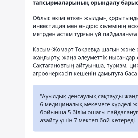
тапсырмаларының орындалу барыс
Облыс әкімі өткен жылдың қорытынды
инвестиция мен өндіріс көлемінің өс
метрден астам тұрғын үй пайдалануға б
Қасым-Жомарт Тоқаевқа шағын және 
жаңғырту, жаңа әлеуметтік нысандар 
Сақтағановтың айтуынша, туризм, ци
агроөнеркәсіп кешенін дамытуға баса
"Ауылдық денсаулық сақтауды жаңғ
6 медициналық мекемеге күрделі жө
бойынша 5 білім ошағы пайдалану
азайту үшін 7 мектеп бой көтереді.