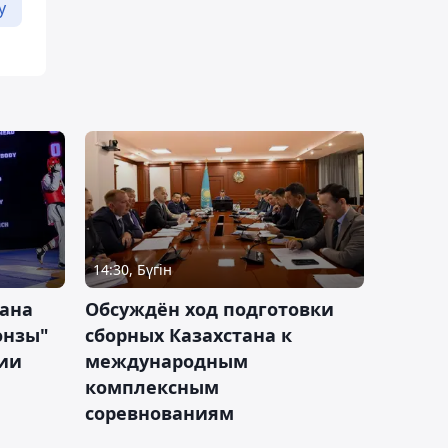
у
14:30, Бүгін
тана
Обсуждён ход подготовки
онзы"
сборных Казахстана к
зии
международным
комплексным
соревнованиям