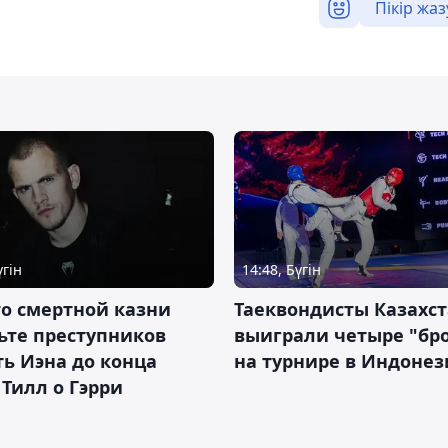
Пікір жаз
үгін
14:48, Бүгін
о смертной казни
Таеквондисты Казахс
ьте преступников
выиграли четыре "бр
ь Иэна до конца
на турнире в Индоне
 Тилл о Гэрри