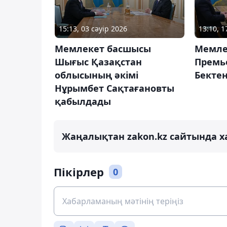
15:13, 03 сәуір 2026
13:10, 
Мемлекет басшысы
Мемле
Шығыс Қазақстан
Премь
облысының әкімі
Бекте
Нұрымбет Сақтағановты
қабылдады
Жаңалықтан zakon.kz сайтында х
Пікірлер
0