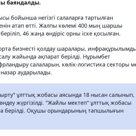
ы баяндалды.
сы бойынша негізгі салаларға тартылған
кенін атап өтті. Жалпы көлемі 400 мың шаршы
еріліп, 46 жаңа өндіріс орны іске қосылған.
орта бизнесті қолдау шаралары, инфрақұрылымд
салу жайында ақпарат берілді. Нұрымбет
фрландыру салаларын, көлік-логистика секторы м
 назар аударылады.
ырту" ұлттық жобасы аясында 18 нысан салынып,
ндеу жүргізілді. "Жайлы мектеп" ұлттық жобасы
ға берілді. Оқушы орындарының тапшылығын