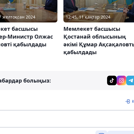
17 желтоқсан 2024
12:45, 11 қаңтар 2024
кет басшысы
Мемлекет басшысы
ер-Министр Олжас
Қостанай облысының
новті қабылдады
әкімі Құмар Ақсақаловт
қабылдады
абардар болыңыз: