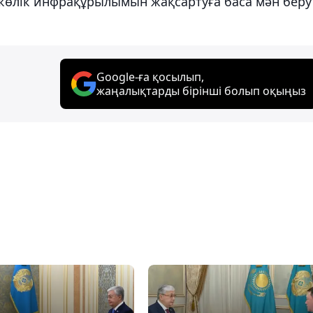
көлік инфрақұрылымын жақсартуға баса мән беру
Google-ға қосылып,
жаңалықтарды бірінші болып оқыңыз