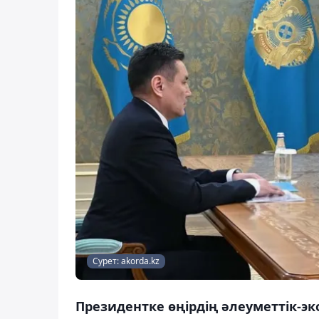
Сурет: akorda.kz
Президентке өңірдің әлеуметтік-э