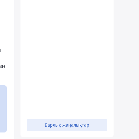
ы
ен
Барлық жаңалықтар