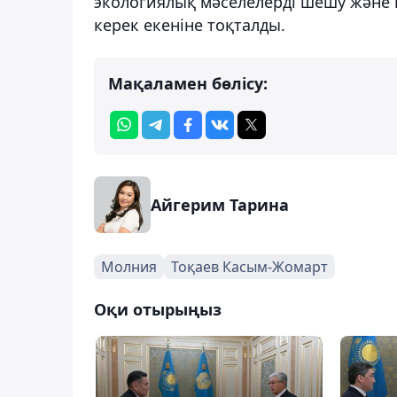
экологиялық мәселелерді шешу және 
керек екеніне тоқталды.
Мақаламен бөлісу:
Айгерим Тарина
Молния
Тоқаев Касым-Жомарт
Оқи отырыңыз