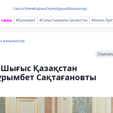
Саясат
Әлем
Қаржы
Оқиға
Құқық
Мақалалар
#Қазақмыс
#Салыстырмалы Қазақстан
#Халық бухг
лы жаңалықтар
Оқиғал
 Шығыс Қазақстан
ұрымбет Сақтағановты