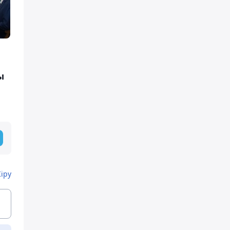
ы
Кіру