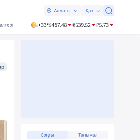
Алматы
Қаз
+33°
$
467.48
€
539.52
₽
5.73
алтері
ар
Соңғы
Танымал