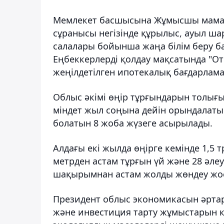
Мемлекет басшысына Жұмысшы мама
сұранысы негізінде құрылыс, ауыл ша
салалары бойынша жаңа білім беру 
Еңбеккерлерді қолдау мақсатында "От
жеңілдетілген ипотекалық бағдарлама
Облыс әкімі өңір тұрғындарын толығы
міндет жыл соңына дейін орындалатын
болатын 8 жоба жүзеге асырылады.
Алдағы екі жылда өңірге кемінде 1,5
метрден астам тұрғын үй және 28 әлеу
шақырымнан астам жолды жөндеу жо
Президент облыс экономикасын әртар
және инвестиция тарту жұмыстарын к