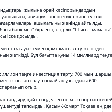
ндықтары жылына орай кәсіпорындардың
руашылығы, авиация, энергетика және су көлігі
бағдарламалары ашылатыны жөнінде айтылды.
басы банкімен" бірлесіп, өңірлік "Шығыс маманы"
сы іске қосылды.
мен таза ауыз сумен қамтамасыз ету жөніндегі
ын жеткізді. Бұл бағытта құны 14 миллиард теңг
 триллион теңге инвестиция тарту, 700 мың шаршы
меттік нысан салу, сондай-ақ ұзындығы 600
спарланып отыр.
аптандыру, қайта өңделген өнім экспортын кеңе
үшейтуді тапсырды. Қасым-Жомарт Тоқаев өңірде