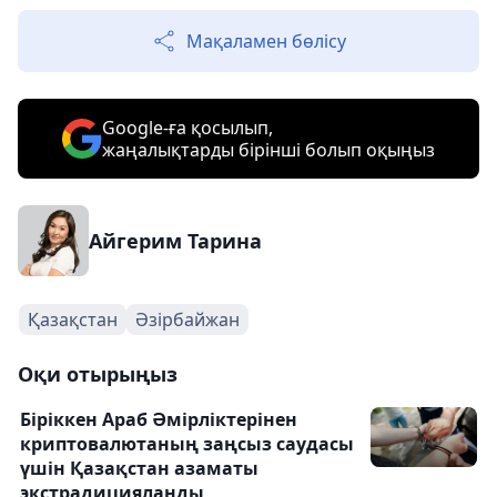
Мақаламен бөлісу
Google-ға қосылып,
жаңалықтарды бірінші болып оқыңыз
Айгерим Тарина
Қазақстан
Әзірбайжан
Оқи отырыңыз
Біріккен Араб Әмірліктерінен
криптовалютаның заңсыз саудасы
үшін Қазақстан азаматы
экстрадицияланды