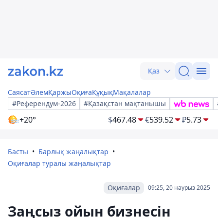
Қаз
Саясат
Әлем
Қаржы
Оқиға
Құқық
Мақалалар
#Референдум-2026
#Қазақстан мақтанышы
+20°
$
467.48
€
539.52
₽
5.73
Басты
Барлық жаңалықтар
Оқиғалар туралы жаңалықтар
Оқиғалар
09:25, 20 наурыз 2025
Заңсыз ойын бизнесін