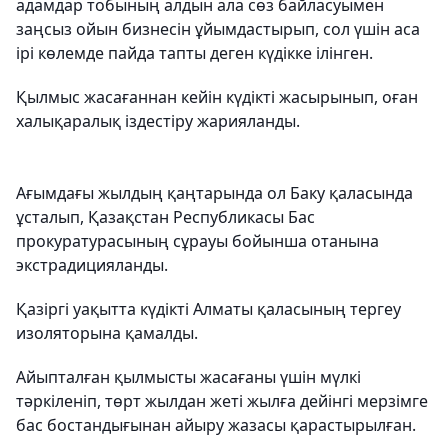
адамдар тобының алдын ала сөз байласуымен
заңсыз ойын бизнесін ұйымдастырып, сол үшін аса
ірі көлемде пайда тапты деген күдікке ілінген.
Қылмыс жасағаннан кейін күдікті жасырынып, оған
халықаралық іздестіру жарияланды.
Ағымдағы жылдың қаңтарында ол Баку қаласында
ұсталып, Қазақстан Республикасы Бас
прокуратурасының сұрауы бойынша отанына
экстрадицияланды.
Қазіргі уақытта күдікті Алматы қаласының тергеу
изоляторына қамалды.
Айыпталған қылмысты жасағаны үшін мүлкі
тәркіленіп, төрт жылдан жеті жылға дейінгі мерзімге
бас бостандығынан айыру жазасы қарастырылған.