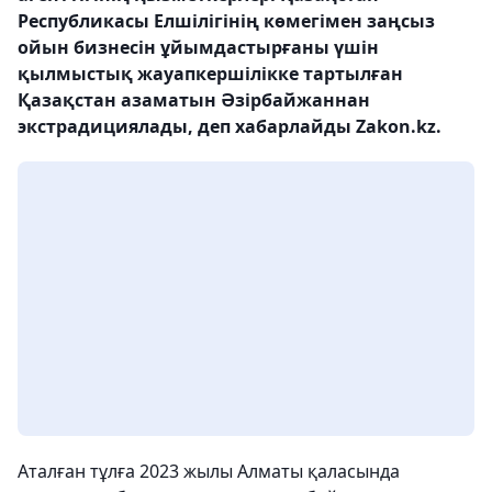
Республикасы Елшілігінің көмегімен заңсыз
ойын бизнесін ұйымдастырғаны үшін
қылмыстық жауапкершілікке тартылған
Қазақстан азаматын Әзірбайжаннан
экстрадициялады, деп хабарлайды Zakon.kz.
Аталған тұлға 2023 жылы Алматы қаласында