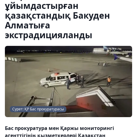
ұйымдастырған
қазақстандық Бакуден
Алматыға
экстрадицияланды
Сурет: ҚР Бас прокуратурасы
Бас прокуратура мен Қаржы мониторингі
агенттігінің қызметкерлері Қазақстан