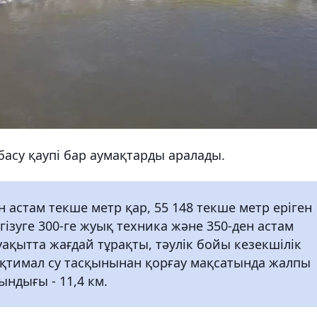
басу қаупі бар аумақтарды аралады.
астам текше метр қар, 55 148 текше метр еріген
ізуге 300-ге жуық техника және 350-ден астам
қытта жағдай тұрақты, тәулік бойы кезекшілік
қтимал су тасқынынан қорғау мақсатында жалпы
ындығы - 11,4 км.