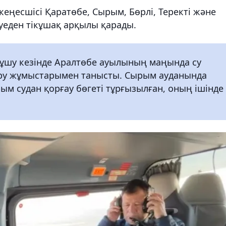
еңесшісі Қаратөбе, Сырым, Бөрлі, Теректі және
уеден тікұшақ арқылы қарады.
шу кезінде Аралтөбе ауылының маңында су
тіру жұмыстарымен танысты. Сырым ауданында
ым судан қорғау бөгеті тұрғызылған, оның ішінде