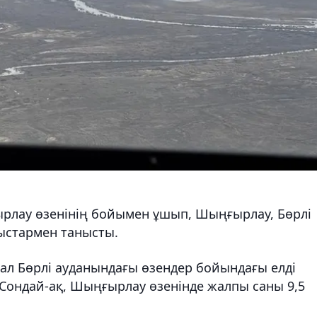
рлау өзенінің бойымен ұшып, Шыңғырлау, Бөрлі
ыстармен танысты.
 ал Бөрлі ауданындағы өзендер бойындағы елді
 Сондай-ақ, Шыңғырлау өзенінде жалпы саны 9,5