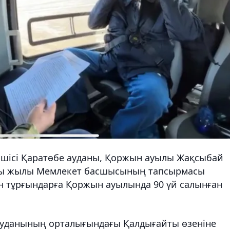
сшісі Қаратөбе ауданы, Қоржын ауылы Жақсыбай
ырғы жылы Мемлекет басшысының тапсырмасы
н тұрғындарға Қоржын ауылында 90 үй салынған
ауданының орталығындағы Қалдығайты өзеніне