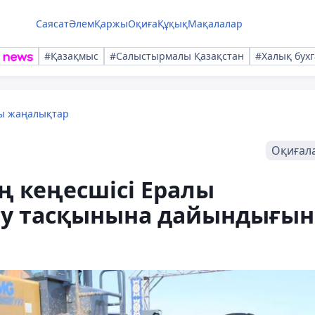
Саясат
Әлем
Қаржы
Оқиға
Құқық
Мақалалар
#Қазақмыс
#Салыстырмалы Қазақстан
#Халық бухг
лы жаңалықтар
Оқиғал
ң кеңесшісі Ералы
су тасқынына дайындығын