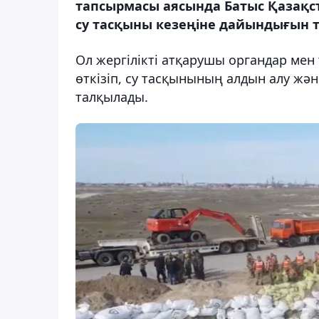
тапсырмасы аясында Батыс Қазақс
су тасқыны кезеңіне дайындығын те
Ол жергілікті атқарушы органдар мен
өткізіп, су тасқынының алдын алу жә
талқылады.