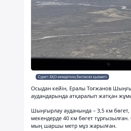
Сурет: БҚО әкімдігінің баспасөз қызметі
Осыдан кейін, Ералы Тоғжанов Шыңғы
аудандарында атқаралып жатқан жұм
Шыңғырлау ауданында – 3,5 км бөгет,
мекендерде 40 км бөгет тұрғызылған.
мың шаршы метр мұз жарылған.