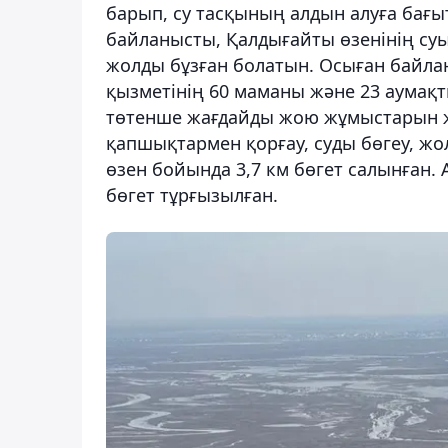
барып, су тасқының алдын алуға бағ
байланысты, Қалдығайты өзенінің суы
жолды бұзған болатын. Осыған байла
қызметінің 60 маманы және 23 аумақ
төтенше жағдайды жою жұмыстарын жү
қапшықтармен қорғау, суды бөгеу, жо
өзен бойында 3,7 км бөгет салынған
бөгет тұрғызылған.