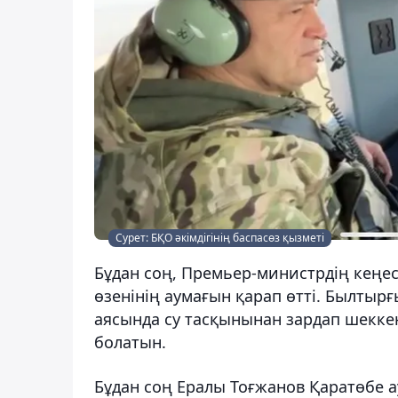
Сурет: БҚО әкімдігінің баспасөз қызметі
Бұдан соң, Премьер-министрдің кеңе
өзенінің аумағын қарап өтті. Былт
аясында су тасқынынан зардап шекке
болатын.
Бұдан соң Ералы Тоғжанов Қаратөбе 