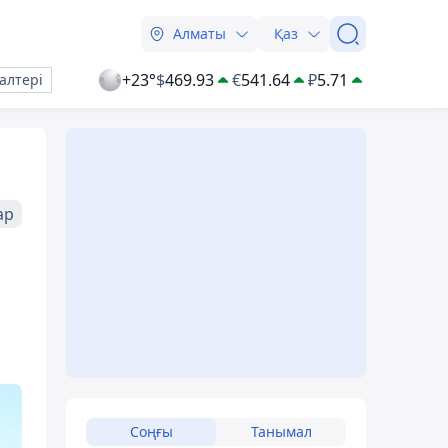
Алматы
Қаз
+23°
$
469.93
€
541.64
₽
5.71
алтері
ар
Соңғы
Танымал