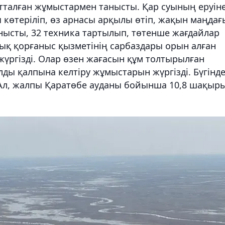
ытталған жұмыстармен танысты. Қар суының еруін
 көтеріліп, өз арнасы арқылы өтіп, жақын маңдағ
нысты, 32 техника тартылып, төтенше жағдайлар
тық қорғаныс қызметінің сарбаздары орын алған
ргізді. Олар өзен жағасын құм толтырылған
лды қалпына келтіру жұмыстарын жүргізді. Бүгінд
. Ал, жалпы Қаратөбе ауданы бойынша 10,8 шақыр