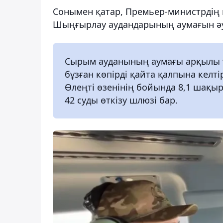
Сонымен қатар, Премьер-министрдің к
Шыңғырлау аудандарының аумағын ә
Сырым ауданының аумағы арқылы ұ
бұзған көпірді қайта қалпына кел
Өлеңті өзенінің бойында 8,1 шақыр
42 суды өткізу шлюзі бар.