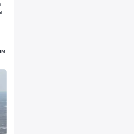
е
ы
е
ым