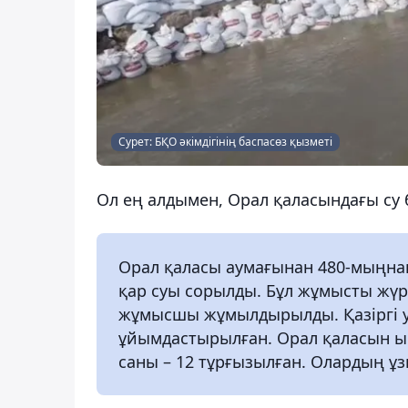
Сурет: БҚО әкімдігінің баспасөз қызметі
Ол ең алдымен, Орал қаласындағы су 
Орал қаласы аумағынан 480-мыңнан 
қар суы сорылды. Бұл жұмысты жүрг
жұмысшы жұмылдырылды. Қазіргі уа
ұйымдастырылған. Орал қаласын ы
саны – 12 тұрғызылған. Олардың ұз