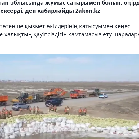
тан облысында жұмыс сапарымен болып, өңірд
ксерді, деп хабарлайды Zakon.kz.
 төтенше қызмет өкілдерінің қатысуымен кеңес
не халықтың қауіпсіздігін қамтамасыз ету шарала