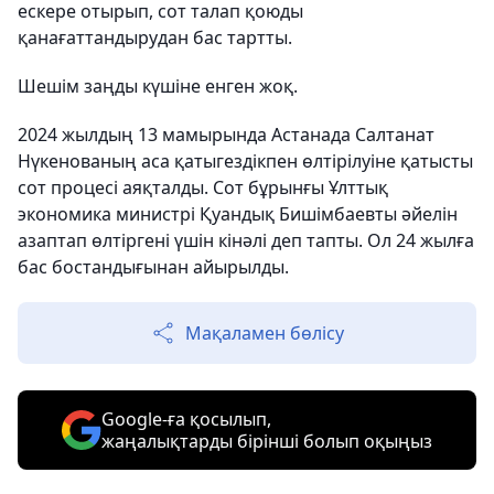
ескере отырып, сот талап қоюды
қанағаттандырудан бас тартты.
Шешім заңды күшіне енген жоқ.
2024 жылдың 13 мамырында Астанада Салтанат
Нүкенованың аса қатыгездікпен өлтірілуіне қатысты
сот процесі аяқталды. Сот бұрынғы Ұлттық
экономика министрі Қуандық Бишімбаевты әйелін
азаптап өлтіргені үшін кінәлі деп тапты. Ол 24 жылға
бас бостандығынан айырылды.
Мақаламен бөлісу
Google-ға қосылып,
жаңалықтарды бірінші болып оқыңыз