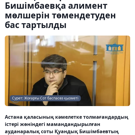
Бишімбаевқа алимент
мөлшерін төмендетуден
бас тартылды
Сурет: Жоғарғы Сот баспасөз қызметі
Астана қаласының кәмелетке толмағандардың
істері жөніндегі мамандандырылған
ауданаралық соты Қуандық Бишімбаевтың