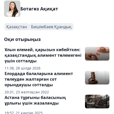
Ботагөз Ақиқат
Қазақстан
Бишімбаев Қуандық
Оқи отырыңыз
Ұлын елемей, қарызын көбейткен:
қазақстандық алимент төлемегені
үшін сотталды
11:38, 28 шілде 2026
Елордада балаларына алимент
төлеуден жалтарған сот
орындаушы сотталды
20:31, 23 желтоқсан 2022
Астана тұрғыны баласының
ұрлығы үшін жазаланды
19:57, 21 қаңтар 2025