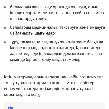
балаларды ақылы оқу орнында оқытуға, оның
ішінде олар кәмелетке толғаннан кейін қосымша
шығыстарды төлеу;
балаларды медициналық тексеруге және емдеуге
байланысты шығындар;
тұру, тамақтану, сақтандыру, көлік және басқа да
ілеспе шығындарды қоса алғанда, Қазақстанда
да, шетелде де балалардың демалысын жылына
кемінде бір рет төлеу міндеттемелері.
Істің материалдарын қарағаннан кейін сот алимент
төлеу туралы нотариаттық келісімге өзгерістер
енгізу үшін заңды негіздердің жоқтығы туралы
қорытындыға келді.