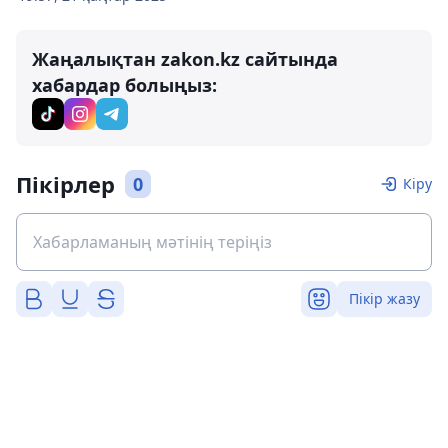
Жаңалықтан zakon.kz сайтында
хабардар болыңыз:
Пікірлер
0
Кіру
Пікір жазу