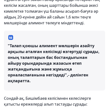
келісім жасалған, оның шарттары бойынша әкесі
кәмелетке толмаған үш баланы асырап-бағуға әр
айдың 20-күніне дейін ай сайын 1,6 млн теңге
мөлшерінде алимент төлеуге міндеттенді.
"Талап қоюшы алимент мөлшерін азайту
арқылы аталған келісімді өзгертуді сұрады,
оның талаптарын бас бостандығынан
айыру орындарында жазасын өтеп
жатқандығына және жұмысқа
орналаспағанына негіздеді",- делінген
ақпаратта.
Сондай-ақ, Бишімбаев келісімнен келесілерге
қатысты ережелерді алып тастауды сұрады: