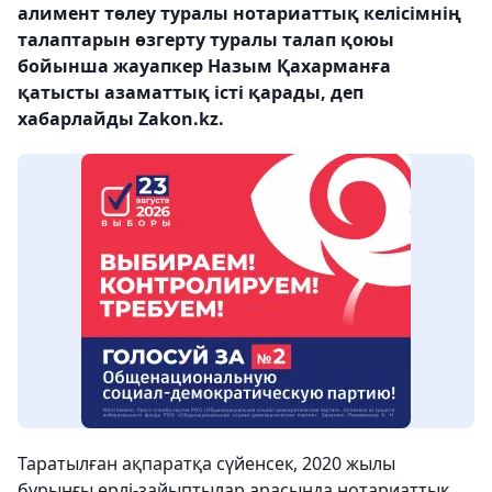
алимент төлеу туралы нотариаттық келісімнің
талаптарын өзгерту туралы талап қоюы
бойынша жауапкер Назым Қахарманға
қатысты азаматтық істі қарады, деп
хабарлайды Zakon.kz.
Таратылған ақпаратқа сүйенсек, 2020 жылы
бұрынғы ерлі-зайыптылар арасында нотариаттық