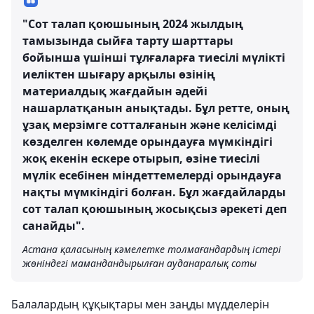
"Сот талап қоюшының 2024 жылдың
тамызында сыйға тарту шарттары
бойынша үшінші тұлғаларға тиесілі мүлікті
иеліктен шығару арқылы өзінің
материалдық жағдайын әдейі
нашарлатқанын анықтады. Бұл ретте, оның
ұзақ мерзімге сотталғанын және келісімді
көзделген көлемде орындауға мүмкіндігі
жоқ екенін ескере отырып, өзіне тиесілі
мүлік есебінен міндеттемелерді орындауға
нақты мүмкіндігі болған. Бұл жағдайларды
сот талап қоюшының жосықсыз әрекеті деп
санайды".
Астана қаласының кәмелетке толмағандардың істері
жөніндегі мамандандырылған ауданаралық соты
Балалардың құқықтары мен заңды мүдделерін