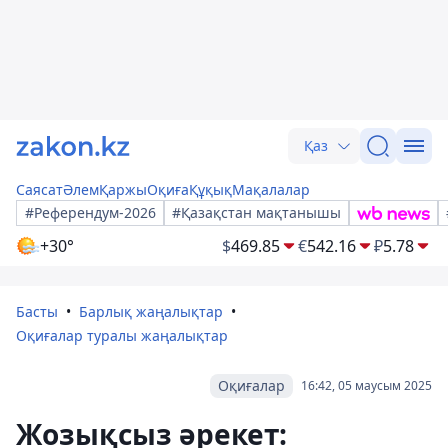
Қаз
Саясат
Әлем
Қаржы
Оқиға
Құқық
Мақалалар
#Референдум-2026
#Қазақстан мақтанышы
+30°
$
469.85
€
542.16
₽
5.78
Басты
Барлық жаңалықтар
Оқиғалар туралы жаңалықтар
Оқиғалар
16:42, 05 маусым 2025
Жозықсыз әрекет: