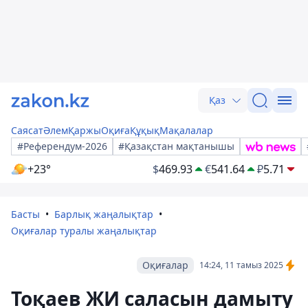
Қаз
Саясат
Әлем
Қаржы
Оқиға
Құқық
Мақалалар
#Референдум-2026
#Қазақстан мақтанышы
+23°
$
469.93
€
541.64
₽
5.71
Басты
Барлық жаңалықтар
Оқиғалар туралы жаңалықтар
Оқиғалар
14:24, 11 тамыз 2025
Тоқаев ЖИ саласын дамыту