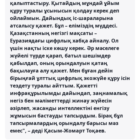
қалыптастыру. Қытайдың мұндай ұйым
құру туралы ұсынысын қолдау керек деп
ойлаймын. Дайындық іс-шараларына
атсалысу қажет. Бұл – еліміздің мүддесі.
Қазақстанның негізгі мақсаты –
Еуразиядағы цифрлық хабқа айналу. Ол
үшін нақты іске көшу керек. Әр мәселеге
жүйелі түрде қарап, батыл шешімдер
қабылдап, оның орындалуын қатаң
бақылауға алу қажет. Мен бұған дейін
бірыңғай ұлттық цифрлық экожүйе құру ісін
тездету туралы айттым. Қажетті
инфрақұрылымды дайындап, заңнамалық
негіз бен мәліметтерді жинау жүйесін
әзірлеп, жасанды интеллектіні енгізу
жұмысын бастауды тапсырдым. Бірақ бұл
тапсырмалардың орындалу барысы мәз
емес", – деді Қасым-Жомарт Тоқаев.