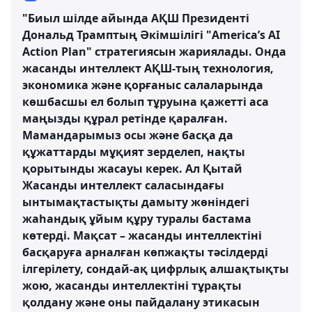
"Биыл шілде айында АҚШ Президенті
Дональд Трамптың Әкімшілігі "America’s AI
Action Plan" стратегиясын жариялады. Онда
жасанды интеллект АҚШ-тың технология,
экономика және қорғаныс салаларында
көшбасшы ел болып тұруына қажетті аса
маңызды құрал ретінде қаралған.
Мамандарымыз осы және басқа да
құжаттарды мұқият зерделеп, нақты
қорытынды жасауы керек. Ал Қытай
Жасанды интеллект саласындағы
ынтымақтастықты дамыту жөніндегі
жаһандық ұйым құру туралы бастама
көтерді. Мақсат – жасанды интеллектіні
басқаруға арналған көпжақты тәсілдерді
ілгерілету, сондай-ақ цифрлық алшақтықты
жою, жасанды интеллектіні тұрақты
қолдану және оны пайдалану этикасын