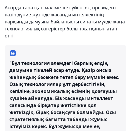
Ақорда таратқан мәліметке сүйенсек, президент
қазір дүние жүзінде жасанды интеллектінің
қарқынды дамуына байланысты сипаты мүлде жаңа
технологиялық өзгерістер болып жатқанын атап
өтті.
"Бұл технология әлемдегі барлық елдің
дамуына тікелей әсер етуде. Қазір онсыз
жаһандық бәсекеге төтеп беру мүмкін емес.
Озық технологиялар ұлт дербестігінің
кепіліне, экономикалық өсімнің қозғаушы
күшіне айналуда. Біз жасанды интеллект
саласында бірқатар жетістікке қол
жеткіздік, бірақ босаңсуға болмайды. Осы
стратегиялық бағытта табанды жұмыс
істеуіміз керек. Бұл жұмысқа мен ең