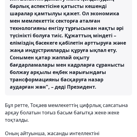
барлық аспектісіне қатысты кешенді
шаралар қамтылуы қажет. Ол экономика
мен мемлекеттік секторға аталған
технологияны енгізу тұрғысынан нақты әрі
түсінікті болуға тиіс. Құжаттың міндеті –
еліміздің бәсекеге қабілетін арттыруға және
жаңа индустрияларды құруға ықпал ету.
Сонымен қатар жаппай оқыту
бағдарламалары мен кадрларға сұранысты
болжау арқылы еңбек нарығындағы
трансформацияны басқаруға назар
аударған жөн", – деді Президент.
Бұл ретте, Тоқаев мемлекеттің цифрлық саясатына
арқау болатын тоғыз басым бағытқа жеке-жеке
тоқталды.
Оның айтуынша, жасанды интеллектіні