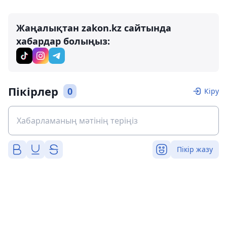
Жаңалықтан zakon.kz сайтында
хабардар болыңыз:
Пікірлер
0
Кіру
Пікір жазу