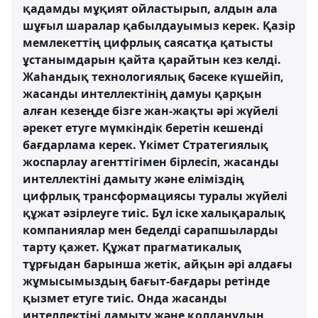
қадамды мұқият ойластырып, алдын ала
шұғыл шаралар қабылдауымыз керек. Қазір
мемлекеттің цифрлық саясатқа қатысты
ұстанымдарын қайта қарайтын кез келді.
Жаһандық технологиялық бәсеке күшейіп,
жасанды интеллектінің дамуы қарқын
алған кезеңде бізге жан-жақты әрі жүйелі
әрекет етуге мүмкіндік беретін кешенді
бағдарлама керек. Үкімет Стратегиялық
жоспарлау агенттігімен бірлесіп, жасанды
интеллектіні дамыту және еліміздің
цифрлық трансформациясы туралы жүйелі
құжат әзірлеуге тиіс. Бұл іске халықаралық
компаниялар мен беделді сарапшыларды
тарту қажет. Құжат прагматикалық
тұрғыдан барынша жетік, айқын әрі алдағы
жұмысымыздың бағыт-бағдары ретінде
қызмет етуге тиіс. Онда жасанды
интеллектіні дамыту және қолданудың