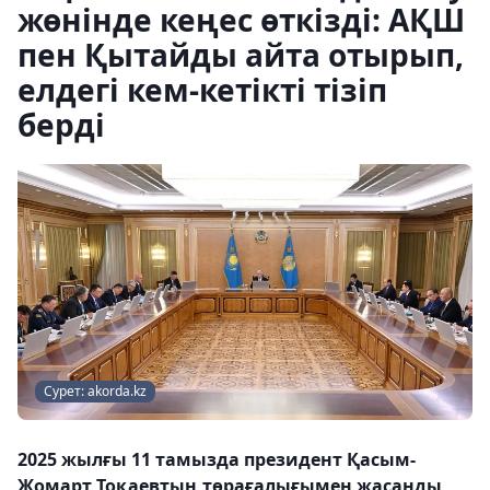
жөнінде кеңес өткізді: АҚШ
пен Қытайды айта отырып,
елдегі кем-кетікті тізіп
берді
Сурет: akorda.kz
2025 жылғы 11 тамызда президент Қасым-
Жомарт Тоқаевтың төрағалығымен жасанды