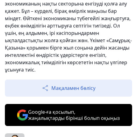
экономиканың нақты секторына енгізуді қолға алу
қажет. Бұл – күрделі, бірақ өмірлік маңызы бар
міндет. Өйткені экономиканы түбегейлі жаңғыртуға,
еңбек өнімділігін арттыруға септігін тигізеді. Ол
үшін, ең алдымен, ірі кәсіпорындармен
ықпалдастықты жолға қойған жөн. Үкімет «Самұрық-
Қазына» қорымен бірге жыл соңына дейін жасанды
интеллектіні өндірістік үдерістерге енгізіп,
экономикалық тиімділігін көрсететін нақты үлгілер
ұсынуға тиіс.
Мақаламен бөлісу
Google-ға қосылып,
жаңалықтарды бірінші болып оқыңыз