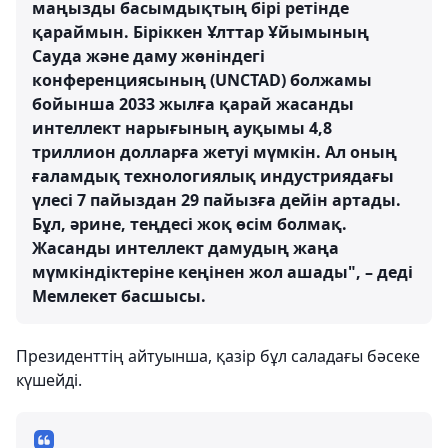
маңызды басымдықтың бірі ретінде
қараймын. Біріккен Ұлттар Ұйымының
Сауда және даму жөніндегі
конференциясының (UNCTAD) болжамы
бойынша 2033 жылға қарай жасанды
интеллект нарығының ауқымы 4,8
триллион долларға жетуі мүмкін. Ал оның
ғаламдық технологиялық индустриядағы
үлесі 7 пайыздан 29 пайызға дейін артады.
Бұл, әрине, теңдесі жоқ өсім болмақ.
Жасанды интеллект дамудың жаңа
мүмкіндіктеріне кеңінен жол ашады", – деді
Мемлекет басшысы.
Президенттің айтуынша, қазір бұл саладағы бәсеке
күшейді.