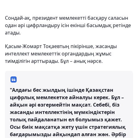
Сондай-ақ, президент мемлекетті басқару саласын
одан әрі цифрландыру ісін екінші басымдық ретінде
атады.
Қасым-Жомарт Тоқаевтың пікірінше, жасанды
интеллект мемлекеттік органдардың жұмыс
тиімділігін арттырады. Бұл – анық нәрсе.
"Алдағы бес жылдың ішінде Қазақстан
цифрлық мемлекетке айналуы керек. Бұл –
айқын әрі өзгермейтін мақсат. Себебі, біз
жасанды интеллектінің мүмкіндіктерін
толық пайдаланатын ел болуымыз қажет.
Осы биік мақсатқа жету үшін стратегиялық
бағдарымызды айқындап алған жөн. Әрбір