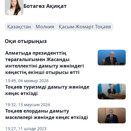
Ботагөз Ақиқат
Қазақстан
Молния
Қасым-Жомарт Тоқаев
Оқи отырыңыз
Алматыда президенттің
төрағалығымен Жасанды
интеллектіні дамыту жөніндегі
кеңестің екінші отырысы өтті
13:49, 04 мамыр 2026
Тоқаев туризмді дамыту жөнінде
кеңес өткізді
19:32, 13 маусым 2024
Тоқаев елорданы дамыту
мәселелері жөнінде кеңес өткізді
13:27, 11 шілде 2023