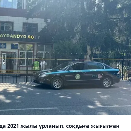
нда 2021 жылы ұрланып, соққыға жығылған