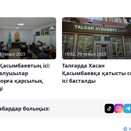
20 тамыз 2025
15:32, 20 тамыз 2025
Қасымбаевтың ісі:
Талғарда Хасан
алушылар
Қасымбаевқа қатысты с
рорға қарсылық
ісі басталды
і
абардар болыңыз: