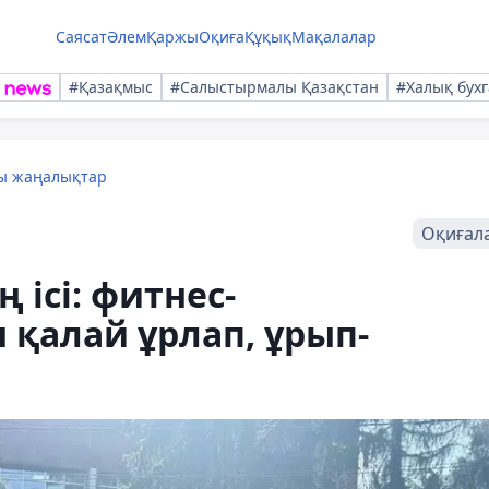
Саясат
Әлем
Қаржы
Оқиға
Құқық
Мақалалар
#Қазақмыс
#Салыстырмалы Қазақстан
#Халық бухг
лы жаңалықтар
Оқиғал
ісі: фитнес-
қалай ұрлап, ұрып-