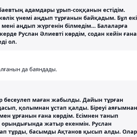
аевтың адамдары ұрып-соққанын естідім.
көлік үнемі аңдып тұрғанын байқадым. Бұл екі
 мені аңдып жүргенін білмедім... Балаларға
ерде Руслан Әлиевті көрдім, содан кейін ғана
ді ол.
алғанын да баяндады.
р бесеулеп маған жабылды. Дайын тұрған
асып, қолымнан ұстап қалды. Біреуі аяғымна
мен ұрғанын ғана көрдім. Есімнен танып
ы орындығында жатыр екенмін. Руслан
ап тұрды, басымды Ақтанов қысып алды. Олар