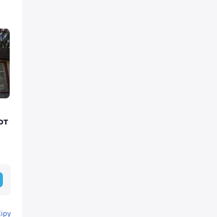
от
Кіру