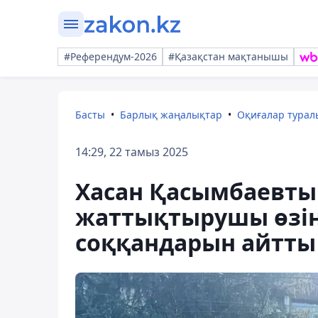
#Референдум-2026
#Қазақстан мақтанышы
Басты
Барлық жаңалықтар
Оқиғалар тура
14:29, 22 тамыз 2025
Хасан Қасымбаевтың 
жаттықтырушы өзін 
соққандарын айтты