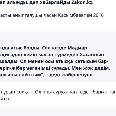
п алынды, деп хабарлайды Zakon.kz.
асты айыпталушы Хасан Қасымбаевпен 2016
нда атыс болды. Сол кезде Мәдиар
оқиғадан кейін маған түрмеден Хасанның
шалды. Ол менен осы атысқа қатысым бар-
ріп-жібермегенімді сұрады. Мен жоқ дедім,
арғанын айттым", – деді жәбірленуші.
ұрып-соққан. Ол оны ауруханаға іздеп барғанна
айтты.