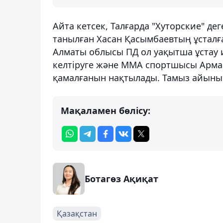
Айта кетсек, Талғарда "Хуторские" д
танылған Хасан Қасымбаевтың ұсталға
Алматы облысы ПД ол уақытша ұстау 
келтіруге және ММА спортшысы Арман
қамалғанын нақтылады. Тамыз айының
Мақаламен бөлісу:
Ботагөз Ақиқат
Қазақстан