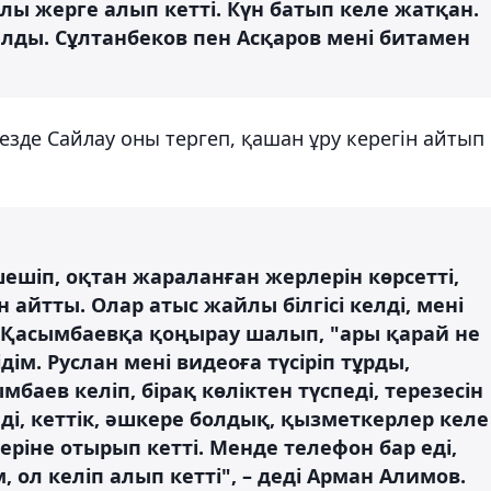
ы жерге алып кетті. Күн батып келе жатқан.
алды. Сұлтанбеков пен Асқаров мені битамен
езде Сайлау оны тергеп, қашан ұру керегін айтып
шіп, оқтан жараланған жерлерін көрсетті,
айтты. Олар атыс жайлы білгісі келді, мені
 Қасымбаевқа қоңырау шалып, "ары қарай не
дім. Руслан мені видеоға түсіріп тұрды,
баев келіп, бірақ көліктен түспеді, терезесін
теді, кеттік, әшкере болдық, қызметкерлер келе
ріне отырып кетті. Менде телефон бар еді,
ол келіп алып кетті", – деді Арман Алимов.