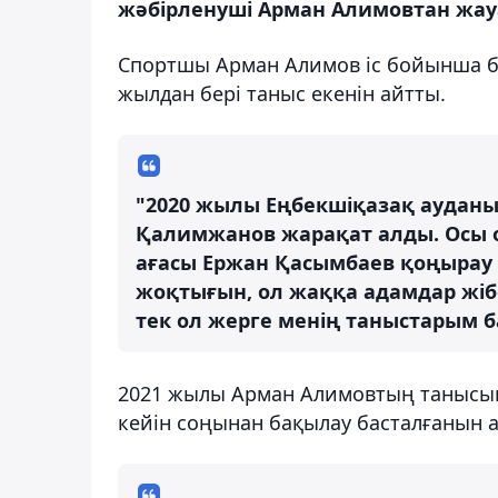
жәбірленуші Арман Алимовтан жауа
Спортшы Арман Алимов іс бойынша б
жылдан бері таныс екенін айтты.
"2020 жылы Еңбекшіқазақ ауданы
Қалимжанов жарақат алды. Осы 
ағасы Ержан Қасымбаев қоңырау 
жоқтығын, ол жаққа адамдар жібе
тек ол жерге менің таныстарым б
2021 жылы Арман Алимовтың танысын 
кейін соңынан бақылау басталғанын 