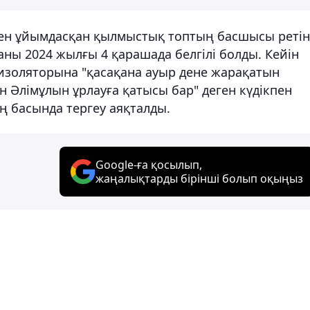
еген ұйымдасқан қылмыстық топтың басшысы реті
ны 2024 жылғы 4 қарашада белгілі болды. Кейін
изоляторына "қасақана ауыр дене жарақатын
 Әлімұлын ұрлауға қатысы бар" деген күдікпен
 басында тергеу аяқталды.
Google-ға қосылып,
жаңалықтарды бірінші болып оқыңыз