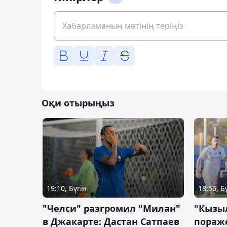
Оқи отырыңыз
19:10, Бүгін
18:56, Б
"Челси" разгромил "Милан"
"Кызыл
в Джакарте: Дастан Сатпаев
пораже