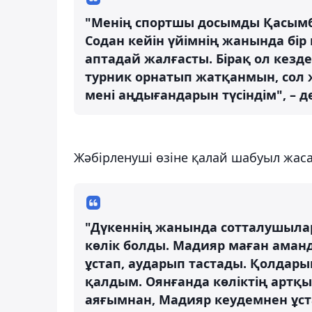
"Менің спортшы досымды Қасымб
Содан кейін үйімнің жанында бір 
аптадай жалғасты. Бірақ ол кезде
турник орнатып жатқанмын, сол ж
мені аңдығандарын түсіндім", – де
Жәбірленуші өзіне қалай шабуыл жас
"Дүкеннің жанында сотталушыла
көлік болды. Мадияр маған аманд
ұстап, аударып тастады. Қолдары
қалдым. Оянғанда көліктің артқ
аяғымнан, Мадияр кеудемнен ұст