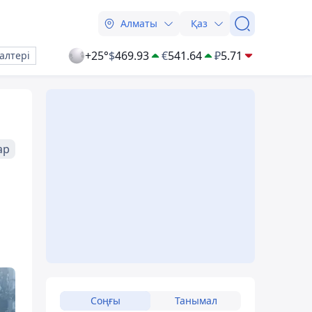
Алматы
Қаз
+25°
$
469.93
€
541.64
₽
5.71
алтері
ар
Соңғы
Танымал