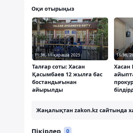
Оқи отырыңыз
11:36, 11 қараша 2025
16:36, 
Талғар соты: Хасан
Хасан 
Қасымбаев 12 жылға бас
айыпт
бостандығынан
проку
айырылды
білдірд
Жаңалықтан zakon.kz сайтында х
Пікірлер
0