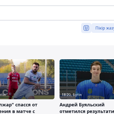
Пікір жаз
үгін
18:20, Бүгін
жар" спасся от
Андрей Буяльский
ния в матче с
отметился результат