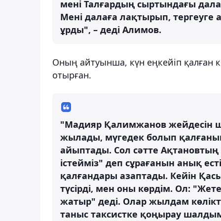
мені Талғардың сыртындағы далал
Мені далаға лақтырып, тергеуге 
ұрды", – деді Алимов.
Оның айтуынша, күн еңкейіп қалған к
отырған.
"Мадияр Қалимжанов жейдесін ше
жылады, мүгедек болып қалғанын 
айыптады. Сол сәтте Ақтановтың
істейміз" деп сұрағанын анық есті
қалғандары азаптады. Кейін Қасым
түсірді, мен оны көрдім. Ол: "Же
жатыр" деді. Олар жылдам көлікте
таныс таксистке қоңырау шалдым, 