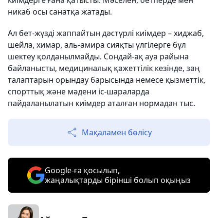
киімдерге ғана қатысты. Мәселен, бетперде мен
никаб осы санатқа жатады.
Ал бет-жүзді жаппайтын дәстүрлі киімдер – хиджаб,
шейла, химар, аль-амира сияқты үлгілерге бұл
шектеу қолданылмайды. Сондай-ақ ауа райына
байланысты, медициналық қажеттілік кезінде, заң
талаптарын орындау барысында немесе қызметтік,
спорттық және мәдени іс-шараларда
пайдаланылатын киімдер аталған нормадан тыс.
Мақаламен бөлісу
Google-ға қосылып,
жаңалықтарды бірінші болып оқыңыз