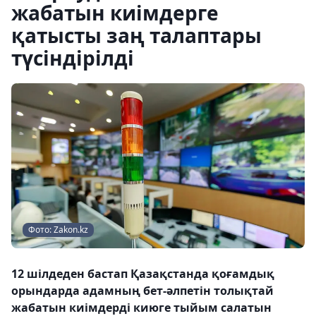
жабатын киімдерге
қатысты заң талаптары
түсіндірілді
Фото: Zakon.kz
12 шілдеден бастап Қазақстанда қоғамдық
орындарда адамның бет-әлпетін толықтай
жабатын киімдерді киюге тыйым салатын