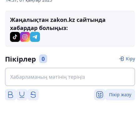
Жаңалықтан zakon.kz сайтында
хабардар болыңыз:
Пікірлер
0
Кіру
Пікір жазу