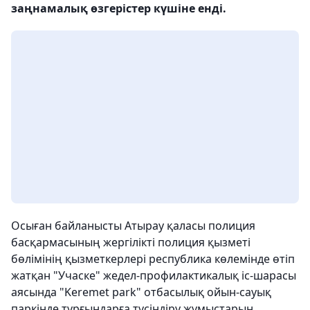
заңнамалық өзгерістер күшіне енді.
Осыған байланысты Атырау қаласы полиция
басқармасының жергілікті полиция қызметі
бөлімінің қызметкерлері республика көлемінде өтіп
жатқан "Учаске" жедел-профилактикалық іс-шарасы
аясында "Keremet park" отбасылық ойын-сауық
паркінде тұрғындарға түсіндіру жұмыстарын