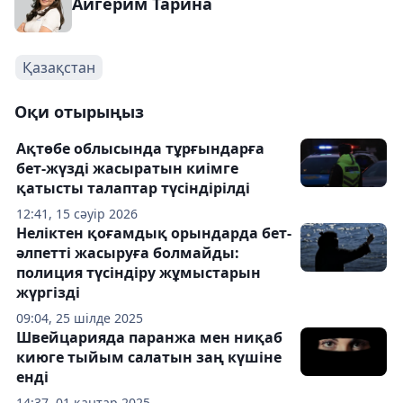
Айгерим Тарина
Қазақстан
Оқи отырыңыз
Ақтөбе облысында тұрғындарға
бет-жүзді жасыратын киімге
қатысты талаптар түсіндірілді
12:41, 15 сәуір 2026
Неліктен қоғамдық орындарда бет-
әлпетті жасыруға болмайды:
полиция түсіндіру жұмыстарын
жүргізді
09:04, 25 шілде 2025
Швейцарияда паранжа мен ниқаб
киюге тыйым салатын заң күшіне
енді
14:37, 01 қаңтар 2025