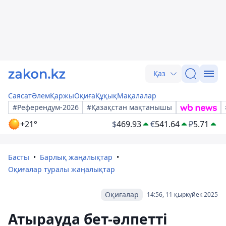
Қаз
Саясат
Әлем
Қаржы
Оқиға
Құқық
Мақалалар
#Референдум-2026
#Қазақстан мақтанышы
+21°
$
469.93
€
541.64
₽
5.71
Басты
Барлық жаңалықтар
Оқиғалар туралы жаңалықтар
Оқиғалар
14:56, 11 қыркүйек 2025
Атырауда бет-әлпетті