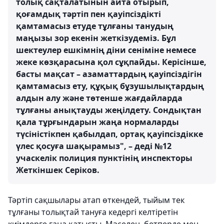
толық сақталатынын айта отырып,
қоғамдық тәртіп пен қауіпсіздікті
қамтамасыз етуде тұлғаны танудың
маңызы зор екенін жеткізудеміз. Бұл
шектеулер ешкімнің діни сеніміне немесе
жеке көзқарасына қол сұқпайды. Керісінше,
басты мақсат – азаматтардың қауіпсіздігін
қамтамасыз ету, құқық бұзушылықтардың
алдын алу және төтенше жағдайларда
тұлғаны анықтауды жеңілдету. Сондықтан
қала тұрғындарын жаңа нормаларды
түсіністікпен қабылдап, ортақ қауіпсіздікке
үлес қосуға шақырамыз", – деді №12
учаскелік полиция пунктінің инспекторы
Жеткіншек Серіков.
Тәртіп сақшылары атап өткендей, тыйым тек
тұлғаны толықтай тануға кедергі келтіретін