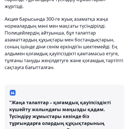
жүргізді.
Акция барысында 300-ге жуық азаматқа жаңа
нормалардың мәні мен мақсаты түсіндірілді.
Полицейлердің айтуынша, бұл талаптар
азаматтардың құқықтары мен бостандықтарын,
соның ішінде діни сенім еркіндігін шектемейді. Ең
алдымен қоғамдық қауіпсіздікті қамтамасыз етуге,
тұлғаны тануды жеңілдетуге және қоғамдық тәртіпті
сақтауға бағытталған.
"Жаңа талаптар – қоғамдық қауіпсіздікті
күшейту жолындағы маңызды қадам.
Түсіндіру жұмыстары кезінде біз
тұрғындарға олардың құқықтарының