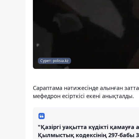
Сурет: polisia.kz
Сараптама нәтижесінде алынған затта
мефедрон есірткісі екені анықталды.
"Қазіргі уақытта күдікті қамауғ
Қылмыстық кодексінің 297-бабы 3-