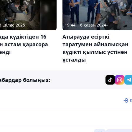
18 шілде 2025
19:44, 16 қазан 2024
да күдіктіден 16
Атырауда есірткі
н астам қарасора
таратумен айналысқан
енді
күдікті қылмыс үстінен
ұсталды
абардар болыңыз: