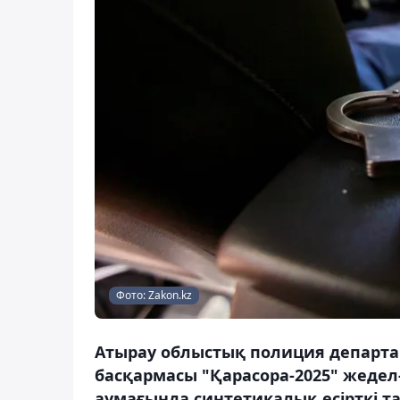
Фото: Zakon.kz
Атырау облыстық полиция департам
басқармасы "Қарасора-2025" жеде
аумағында синтетикалық есірткі 