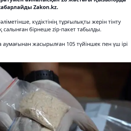
абарлайды Zakon.kz.
ліметінше, күдіктінің тұрғылықты жерін тінту
тақ салынған бірнеше zip-пакет табылды.
 аумағынан жасырылған 105 түйіншек пен үш ірі