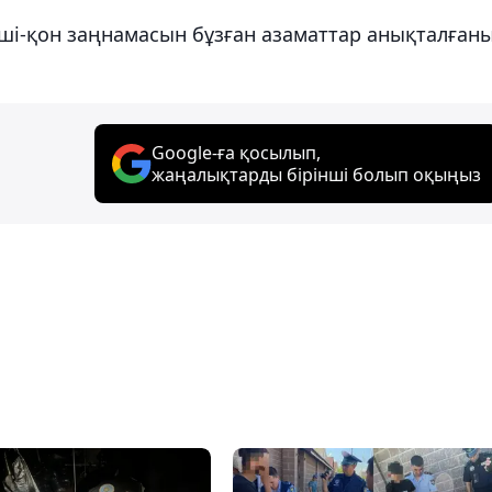
ші-қон заңнамасын бұзған азаматтар анықталған
Google-ға қосылып,
жаңалықтарды бірінші болып оқыңыз