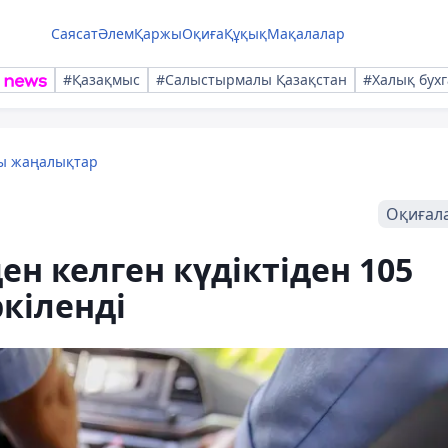
Саясат
Әлем
Қаржы
Оқиға
Құқық
Мақалалар
#Қазақмыс
#Салыстырмалы Қазақстан
#Халық бухг
лы жаңалықтар
Оқиғал
ен келген күдіктіден 105
ркіленді