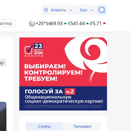
Алматы
Қаз
+25°
$
469.93
€
541.64
₽
5.71
алтері
ар
Соңғы
Танымал