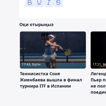
Оқи отырыңыз
17:43, Бүгін
17:21, Б
Теннисистка Соня
Леген
Жиенбаева вышла в финал
Пьер п
турнира ITF в Испании
не пол
поеди