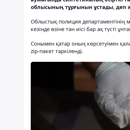
облысының тұрғынын ұстады, деп х
Облыстық полиция департаментінің мә
кезінде өзіне тән иісі бар ақ түсті ұн
Сонымен қатар оның көрсетуімен қала
zip-пакет тәркіленді.