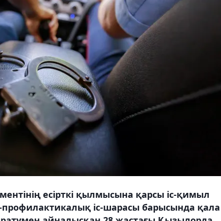
ентінің есірткі қылмысына қарсы іс-қимыл
л-профилактикалық іс-шарасы барысында қала
таратумен айналысқан 28 жастағы Қызылорда