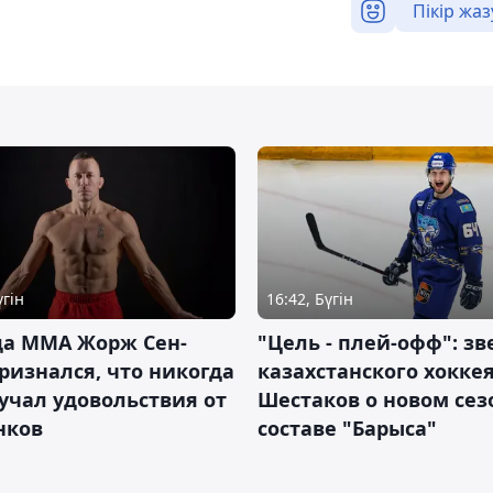
Пікір жаз
үгін
16:42, Бүгін
да ММА Жорж Сен-
"Цель - плей-офф": зв
ризнался, что никогда
казахстанского хокке
учал удовольствия от
Шестаков о новом сез
нков
составе "Барыса"