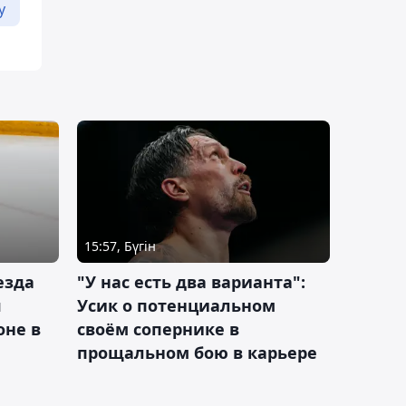
у
15:57, Бүгін
езда
"У нас есть два варианта":
я
Усик о потенциальном
оне в
своём сопернике в
прощальном бою в карьере