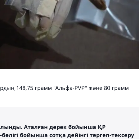
рдың 148,75 грамм "Альфа-PVP" және 80 грамм
а алынды. Аталған дерек бойынша ҚР
бөлігі бойынша сотқа дейінгі тергеп-тексеру