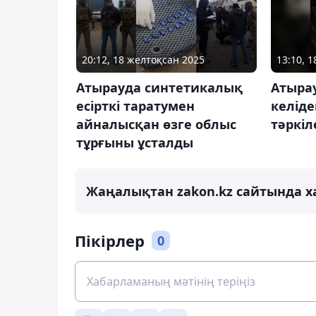
20:12, 18 желтоқсан 2025
13:10, 
Атырауда синтетикалық
Атырау
есірткі таратумен
келіде
айналысқан өзге облыс
тәркіл
тұрғыны ұсталды
Жаңалықтан zakon.kz сайтында х
Пікірлер
0