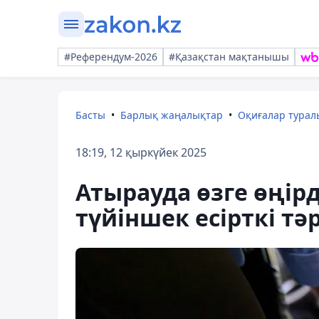
#Референдум-2026
#Қазақстан мақтанышы
Басты
Барлық жаңалықтар
Оқиғалар тура
18:19, 12 қыркүйек 2025
Атырауда өзге өңірд
түйіншек есірткі тә