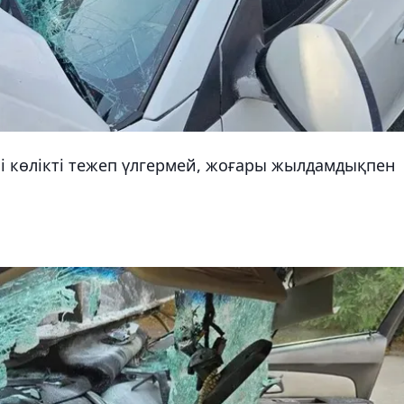
і көлікті тежеп үлгермей, жоғары жылдамдықпен