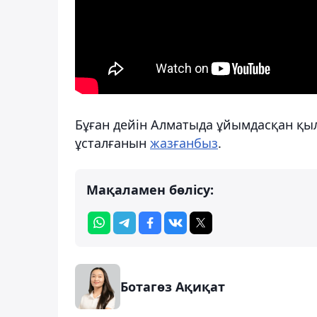
Бұған дейін Алматыда ұйымдасқан қ
ұсталғанын
жазғанбыз
.
Мақаламен бөлісу:
Ботагөз Ақиқат