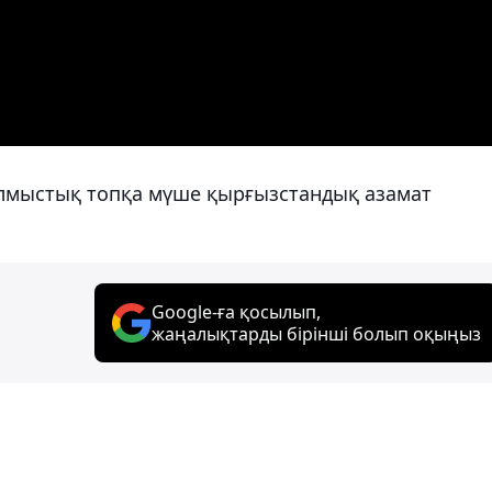
ылмыстық топқа мүше қырғызстандық азамат
Google-ға қосылып,
жаңалықтарды бірінші болып оқыңыз