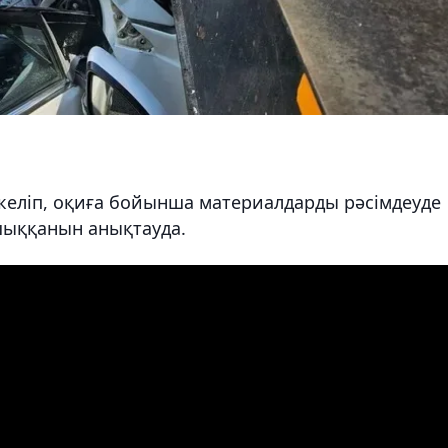
келіп, оқиға бойынша материалдарды рәсімдеуде
 шыққанын анықтауда.