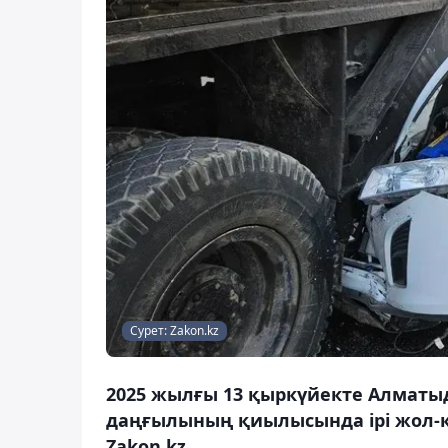
Сурет: Zakon.kz
2025 жылғы 13 қыркүйекте Алматыд
даңғылының қиылысында ірі жол-к
Zakon.kz.