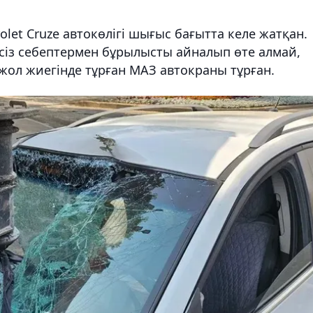
rolet Cruze автокөлігі шығыс бағытта келе жатқан.
сіз себептермен бұрылысты айналып өте алмай,
 жол жиегінде тұрған МАЗ автокраны тұрған.