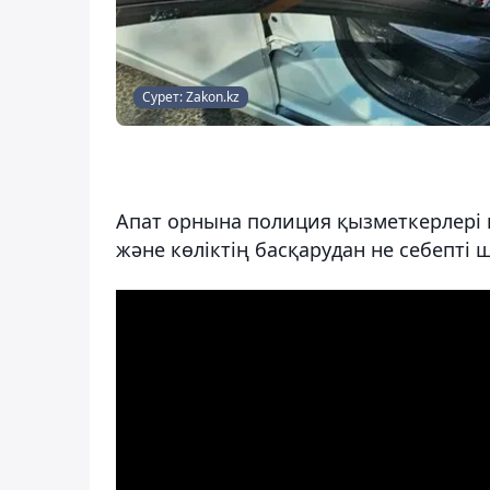
Сурет: Zakon.kz
Апат орнына полиция қызметкерлері 
және көліктің басқарудан не себепті