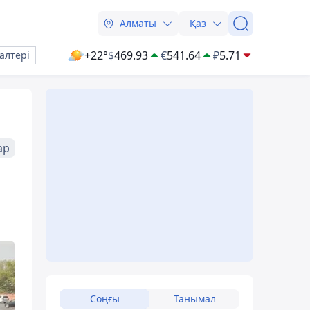
Алматы
Қаз
+22°
$
469.93
€
541.64
₽
5.71
алтері
ар
Соңғы
Танымал