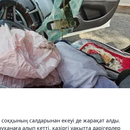
 соққының салдарынан екеуі де жарақат алды.
анаға алып кетті, қазіргі уақытта дәрігерлер