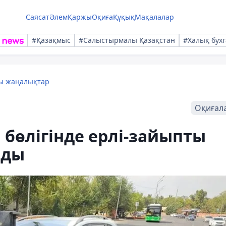
Саясат
Әлем
Қаржы
Оқиға
Құқық
Мақалалар
#Қазақмыс
#Салыстырмалы Қазақстан
#Халық бухг
лы жаңалықтар
Оқиғал
бөлігінде ерлі-зайыпты
ады