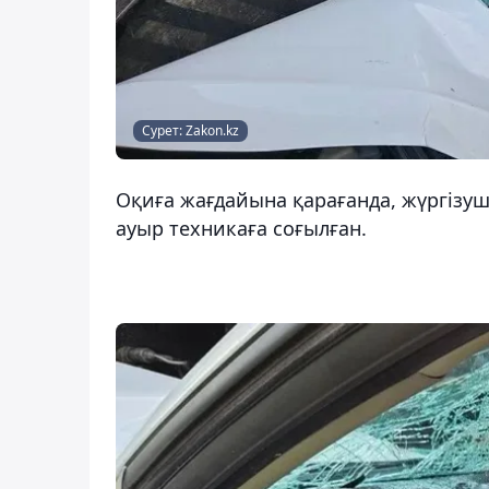
Сурет: Zakon.kz
Оқиға жағдайына қарағанда, жүргізуш
ауыр техникаға соғылған.