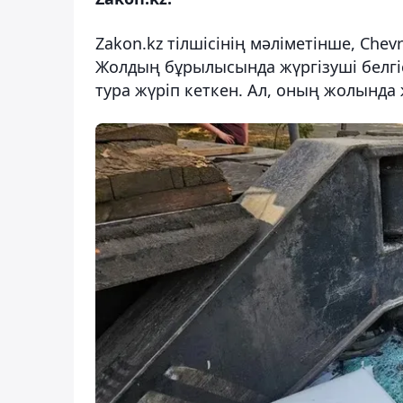
Zakon.kz тілшісінің мәліметінше, Chev
Жолдың бұрылысында жүргізуші белгі
тура жүріп кеткен. Ал, оның жолында