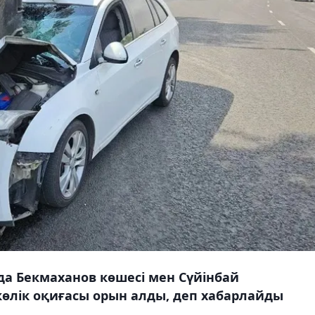
а Бекмаханов көшесі мен Сүйінбай
өлік оқиғасы орын алды, деп хабарлайды