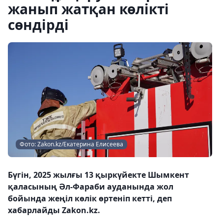
жанып жатқан көлікті
сөндірді
Фото: Zakon.kz/Екатерина Елисеева
Бүгін, 2025 жылғы 13 қыркүйекте Шымкент
қаласының Әл-Фараби ауданында жол
бойында жеңіл көлік өртеніп кетті, деп
хабарлайды Zakon.kz.