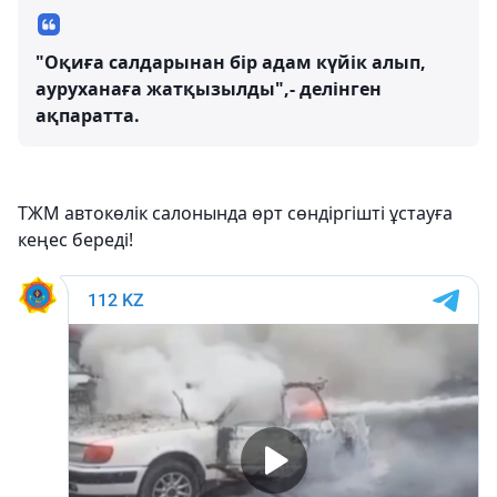
"Оқиға салдарынан бір адам күйік алып,
ауруханаға жатқызылды",- делінген
ақпаратта.
ТЖМ автокөлік салонында өрт сөндіргішті ұстауға
кеңес береді!