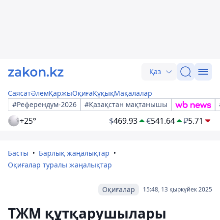
Қаз
Саясат
Әлем
Қаржы
Оқиға
Құқық
Мақалалар
#Референдум-2026
#Қазақстан мақтанышы
+25°
$
469.93
€
541.64
₽
5.71
Басты
Барлық жаңалықтар
Оқиғалар туралы жаңалықтар
Оқиғалар
15:48, 13 қыркүйек 2025
ТЖМ құтқарушылары