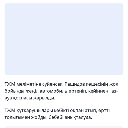
ТЖМ мәліметіне сүйенсек, Рашидов көшесінің жол
бойында жеңіл автомобиль өртеніп, кейіннен газ-
ауа қоспасы жарылды.
ТЖМ құтқарушылары көбікті оқпан атып, өртті
толығымен жойды. Себебі анықталуда.