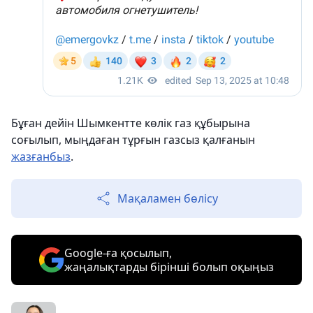
Бұған дейін Шымкентте көлік газ құбырына
соғылып, мыңдаған тұрғын газсыз қалғанын
жазғанбыз
.
Мақаламен бөлісу
Google-ға қосылып,
жаңалықтарды бірінші болып оқыңыз