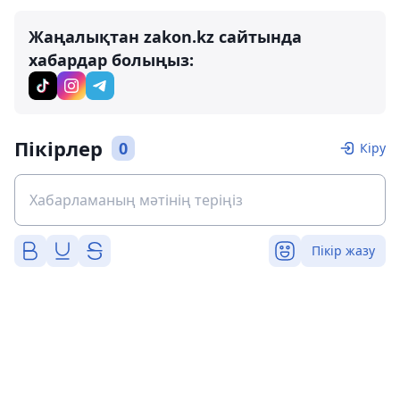
Жаңалықтан zakon.kz сайтында
хабардар болыңыз:
Пікірлер
0
Кіру
Пікір жазу