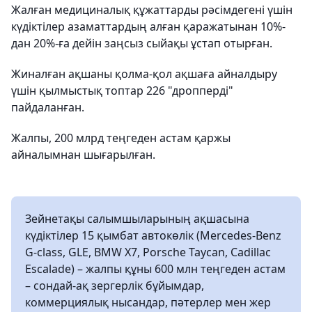
Жалған медициналық құжаттарды рәсімдегені үшін
күдіктілер азаматтардың алған қаражатынан 10%-
дан 20%-ға дейін заңсыз сыйақы ұстап отырған.
Жиналған ақшаны қолма-қол ақшаға айналдыру
үшін қылмыстық топтар 226 "дропперді"
пайдаланған.
Жалпы, 200 млрд теңгеден астам қаржы
айналымнан шығарылған.
Зейнетақы салымшыларының ақшасына
күдіктілер 15 қымбат автокөлік (Mercedes-Benz
G-class, GLE, BMW X7, Porsche Taycan, Cadillac
Escalade) – жалпы құны 600 млн теңгеден астам
– сондай-ақ зергерлік бұйымдар,
коммерциялық нысандар, пәтерлер мен жер