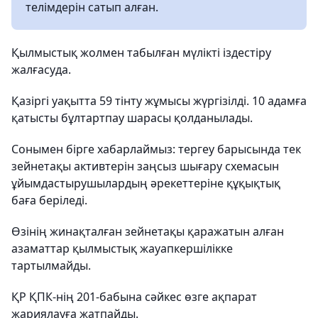
телімдерін сатып алған.
Қылмыстық жолмен табылған мүлікті іздестіру
жалғасуда.
Қазіргі уақытта 59 тінту жұмысы жүргізілді. 10 адамға
қатысты бұлтартпау шарасы қолданылады.
Сонымен бірге хабарлаймыз: тергеу барысында тек
зейнетақы активтерін заңсыз шығару схемасын
ұйымдастырушылардың әрекеттеріне құқықтық
баға беріледі.
Өзінің жинақталған зейнетақы қаражатын алған
азаматтар қылмыстық жауапкершілікке
тартылмайды.
ҚР ҚПК-нің 201-бабына сәйкес өзге ақпарат
жариялауға жатпайды.