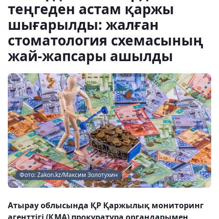
теңгеден астам қаржы
шығарылды: жалған
стоматология схемасының
жай-жапсары ашылды
Фото: Zakon.kz/Максим Золотухин
Атырау облысында ҚР Қаржылық мониторинг
агенттігі (ҚМА) прокуратура органдарымен