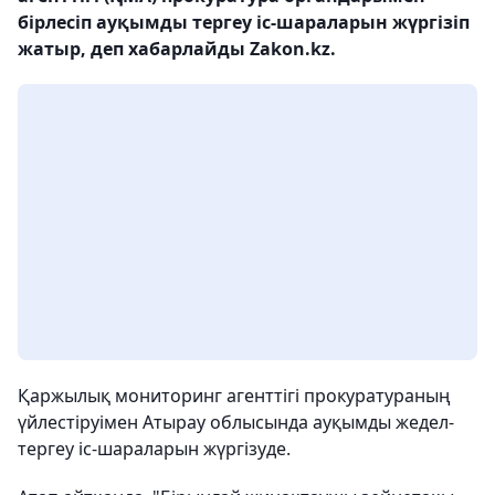
бірлесіп ауқымды тергеу іс-шараларын жүргізіп
жатыр, деп хабарлайды Zakon.kz.
Қаржылық мониторинг агенттігі прокуратураның
үйлестіруімен Атырау облысында ауқымды жедел-
тергеу іс-шараларын жүргізуде.