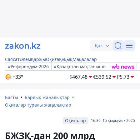
Қаз
Саясат
Әлем
Қаржы
Оқиға
Құқық
Мақалалар
#Референдум-2026
#Қазақстан мақтанышы
+33°
$
467.48
€
539.52
₽
5.73
Басты
Барлық жаңалықтар
Оқиғалар туралы жаңалықтар
Оқиғалар
16:36, 15 қыркүйек 2025
БЖЗҚ-дан 200 млрд