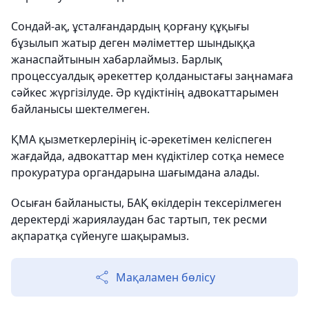
Сондай-ақ, ұсталғандардың қорғану құқығы
бұзылып жатыр деген мәліметтер шындыққа
жанаспайтынын хабарлаймыз. Барлық
процессуалдық әрекеттер қолданыстағы заңнамаға
сәйкес жүргізілуде. Әр күдіктінің адвокаттарымен
байланысы шектелмеген.
ҚМА қызметкерлерінің іс-әрекетімен келіспеген
жағдайда, адвокаттар мен күдіктілер сотқа немесе
прокуратура органдарына шағымдана алады.
Осыған байланысты, БАҚ өкілдерін тексерілмеген
деректерді жариялаудан бас тартып, тек ресми
ақпаратқа сүйенуге шақырамыз.
Мақаламен бөлісу