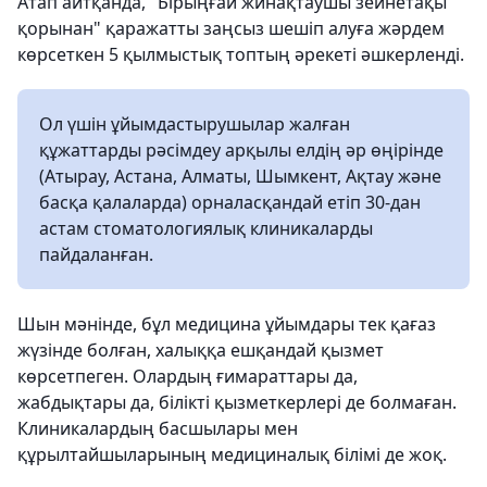
Атап айтқанда, "Бірыңғай жинақтаушы зейнетақы
қорынан" қаражатты заңсыз шешіп алуға жәрдем
көрсеткен 5 қылмыстық топтың әрекеті әшкерленді.
Ол үшін ұйымдастырушылар жалған
құжаттарды рәсімдеу арқылы елдің әр өңірінде
(Атырау, Астана, Алматы, Шымкент, Ақтау және
басқа қалаларда) орналасқандай етіп 30-дан
астам стоматологиялық клиникаларды
пайдаланған.
Шын мәнінде, бұл медицина ұйымдары тек қағаз
жүзінде болған, халыққа ешқандай қызмет
көрсетпеген. Олардың ғимараттары да,
жабдықтары да, білікті қызметкерлері де болмаған.
Клиникалардың басшылары мен
құрылтайшыларының медициналық білімі де жоқ.