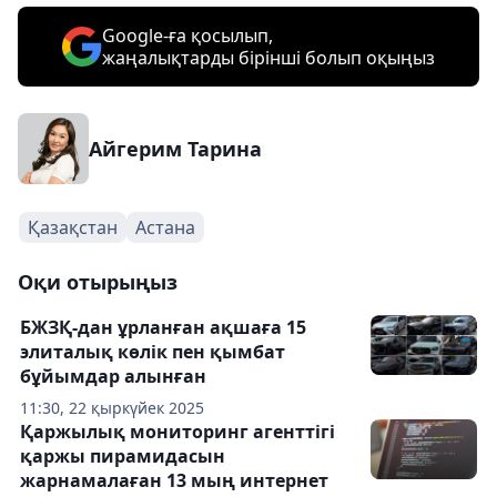
Google-ға қосылып,
жаңалықтарды бірінші болып оқыңыз
Айгерим Тарина
Қазақстан
Астана
Оқи отырыңыз
БЖЗҚ-дан ұрланған ақшаға 15
элиталық көлік пен қымбат
бұйымдар алынған
11:30, 22 қыркүйек 2025
Қаржылық мониторинг агенттігі
қаржы пирамидасын
жарнамалаған 13 мың интернет