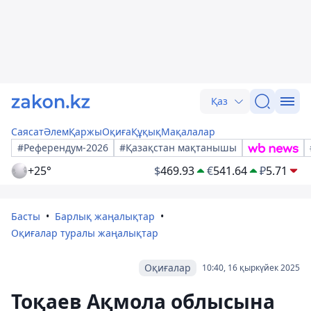
Қаз
Саясат
Әлем
Қаржы
Оқиға
Құқық
Мақалалар
#Референдум-2026
#Қазақстан мақтанышы
+25°
$
469.93
€
541.64
₽
5.71
Басты
Барлық жаңалықтар
Оқиғалар туралы жаңалықтар
Оқиғалар
10:40, 16 қыркүйек 2025
Тоқаев Ақмола облысына