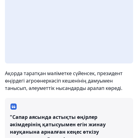
Ақорда таратқан мәліметке сүйенсек, президент
өңірдегі агроөнеркәсіп кешенінің дамуымен
танысып, әлеуметтік нысандарды аралап көреді.
"Сапар аясында астықты өңірлер
әкімдерінің қатысуымен егін жинау
науқанына арналған кеңес өткізу