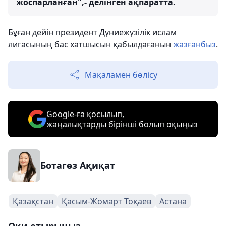
жоспарланған",- делінген ақпаратта.
Бұған дейін президент Дүниежүзілік ислам
лигасының бас хатшысын қабылдағанын
жазғанбыз
.
Мақаламен бөлісу
Google-ға қосылып,
жаңалықтарды бірінші болып оқыңыз
Ботагөз Ақиқат
Қазақстан
Қасым-Жомарт Тоқаев
Астана