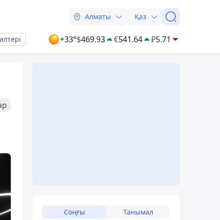
Алматы
Қаз
+33°
$
469.93
€
541.64
₽
5.71
алтері
ар
Соңғы
Танымал