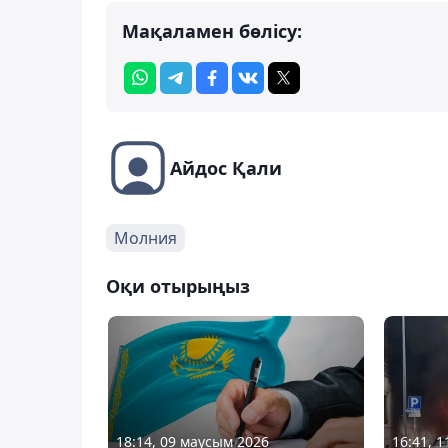
Мақаламен бөлісу:
Айдос Қали
Молния
Оқи отырыңыз
18:14, 09 маусым 2026
16:41, 