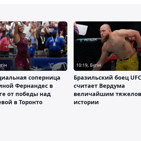
үгін
10:19, Бүгін
циальная соперница
Бразильский боец UFC
иной Фернандес в
считает Вердума
ге от победы над
величайшим тяжелов
вой в Торонто
истории