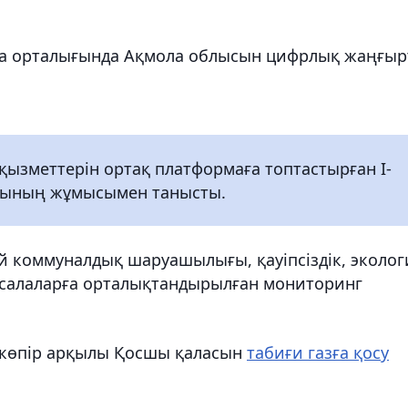
ola орталығында Ақмола облысын цифрлық жаңғыр
л қызметтерін ортақ платформаға топтастырған І-
ғының жұмысымен танысты.
-үй коммуналдық шаруашылығы, қауіпсіздік, эколог
і салаларға орталықтандырылған мониторинг
лекөпір арқылы Қосшы қаласын
табиғи газға қосу