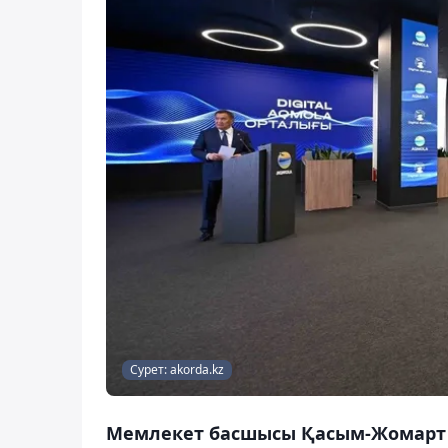
Сурет: akorda.kz
Мемлекет басшысы Қасым-Жомарт Т