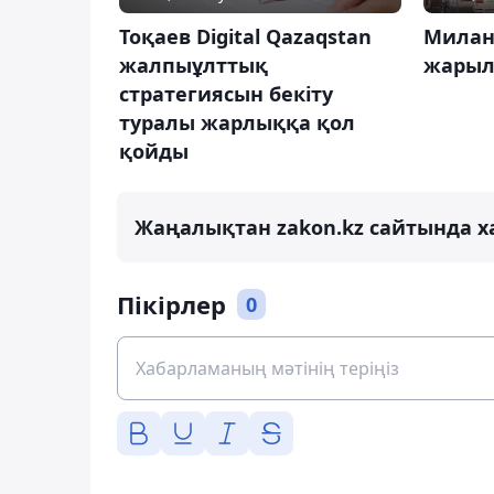
Тоқаев Digital Qazaqstan
Милан
жалпыұлттық
жарыл
стратегиясын бекіту
туралы жарлыққа қол
қойды
Жаңалықтан zakon.kz сайтында х
Пікірлер
0