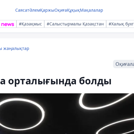
Саясат
Әлем
Қаржы
Оқиға
Құқық
Мақалалар
#Қазақмыс
#Салыстырмалы Қазақстан
#Халық бухг
лы жаңалықтар
Оқиғал
ola орталығында болды