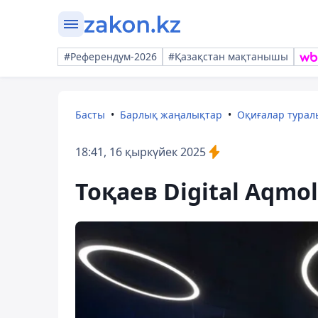
#Референдум-2026
#Қазақстан мақтанышы
Басты
Барлық жаңалықтар
Оқиғалар тура
18:41, 16 қыркүйек 2025
Тоқаев Digital Aqm