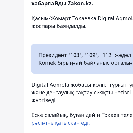
хабарлайды Zakon.kz.
Қасым-Жомарт Тоқаевқа Digital Aqm
жоспары баяндалды.
Президент "103", "109", "112" жеде
Komek бірыңғай байланыс орталы
Digital Aqmola жобасы көлік, тұрғын
және денсаулық сақтау сияқты негізг
жүргізеді.
Еске салайық, бұған дейін Тоқаев те
рәсіміне қатысқан еді.