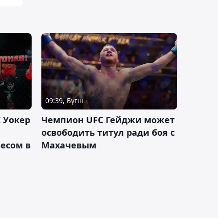
09:39, Бүгін
 Уокер
Чемпион UFC Гейджи может
освободить титул ради боя с
есом в
Махачевым