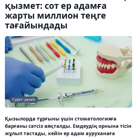
қызмет: сот ер адамға
жарты миллион теңге
тағайындады
Сурет: pexels
Қызылорда тұрғыны үшін стоматологияға
барғаны сәтсіз аяқталды. Емдеудің орнына тісін
жұлып тастады, кейін ер адам ауруханаға