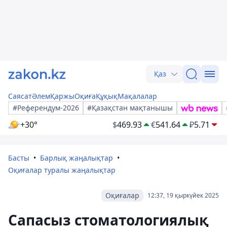
Қаз
Саясат
Әлем
Қаржы
Оқиға
Құқық
Мақалалар
#Референдум-2026
#Қазақстан мақтанышы
+30°
$
469.93
€
541.64
₽
5.71
Басты
Барлық жаңалықтар
Оқиғалар туралы жаңалықтар
Оқиғалар
12:37, 19 қыркүйек 2025
Сапасыз стоматологиялық