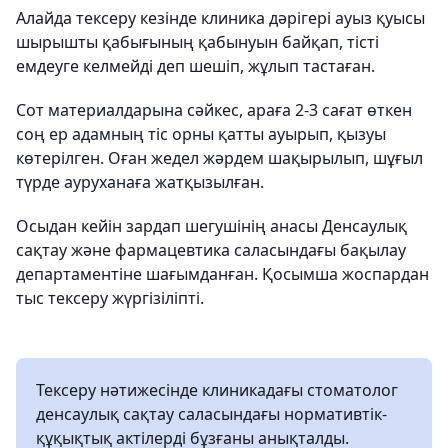
Алайда тексеру кезінде клиника дәрігері ауыз қуысы
шырышты қабығының қабынуын байқап, тісті
емдеуге келмейді деп шешіп, жұлып тастаған.
Сот материалдарына сәйкес, араға 2-3 сағат өткен
соң ер адамның тіс орны қатты ауырып, қызуы
көтерілген. Оған жедел жәрдем шақырылып, шұғыл
түрде ауруханаға жатқызылған.
Осыдан кейін зардап шегушінің анасы Денсаулық
сақтау және фармацевтика саласындағы бақылау
департаментіне шағымданған. Қосымша жоспардан
тыс тексеру жүргізіліпті.
Тексеру нәтижесінде клиникадағы стоматолог
денсаулық сақтау саласындағы нормативтік-
құқықтық актілерді бұзғаны анықталды.