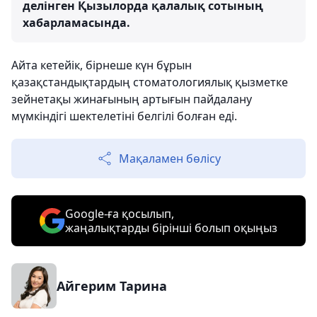
делінген Қызылорда қалалық сотының
хабарламасында.
Айта кетейік, бірнеше күн бұрын
қазақстандықтардың стоматологиялық қызметке
зейнетақы жинағының артығын пайдалану
мүмкіндігі шектелетіні белгілі болған еді.
Мақаламен бөлісу
Google-ға қосылып,
жаңалықтарды бірінші болып оқыңыз
Айгерим Тарина