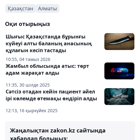
Қазақстан
Алматы
Оқи отырыңыз
Шығыс Қазақстанда бұрынғы
күйеуі алты баланың анасының
құлағын кесіп тастады
10:55, 04 тамыз 2026
Жамбыл облысында атыс: төрт
адам жарақат алды
11:35, 30 шілде 2025
Сәтсіз отадан кейін пациент әйел
ірі көлемде өтемақы өндіріп алды
12:13, 16 қыркүйек 2025
Жаңалықтан zakon.kz сайтында
хабардар болыңыз: