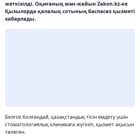
жеткізілді. Оқиғаның мән-жайын Zakon.kz-ке
Қызылорда қалалық сотының баспасөз қызметі
хабарлады.
Белгілі болғандай, қазақстандық тісін емдету үшін
стоматологиялық клиникаға жүгініп, қызмет ақысын
төлеген.