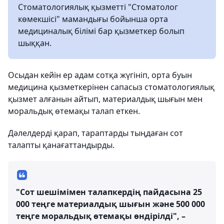
Стоматологиялық қызметті "Стоматолог
көмекшісі" мамандығы бойынша орта
медициналық білімі бар қызметкер болып
шыққан.
Осыдан кейін ер адам сотқа жүгініп, орта буын
медицина қызметкерінен сапасыз стоматологиялық
қызмет алғанын айтып, материалдық шығын мен
моральдық өтемақы талап еткен.
Дәлелдерді қарап, тараптарды тыңдаған сот
талапты қанағаттандырды.
"Сот шешімімен талапкердің пайдасына 25
000 теңге материалдық шығын және 500 000
теңге моральдық өтемақы өндірілді", –