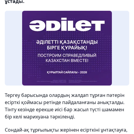
ұстады.
Тергеу барысында олардың жалдап тұрған пәтерін
есірткі қоймасы ретінде пайдаланғаны анықталды.
Тінту кезінде ерекше иісі бар жасыл түсті шамамен
бір келі марихуана тәркіленді.
Сондай-ақ тұрғылықты жерінен есірткіні ұнтақтауға,