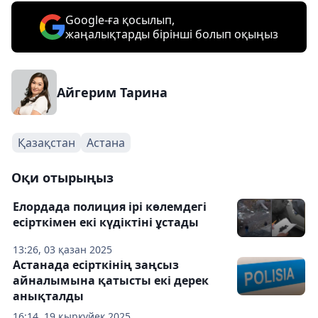
Google-ға қосылып,
жаңалықтарды бірінші болып оқыңыз
Айгерим Тарина
Қазақстан
Астана
Оқи отырыңыз
Елордада полиция ірі көлемдегі
есірткімен екі күдіктіні ұстады
13:26, 03 қазан 2025
Астанада есірткінің заңсыз
айналымына қатысты екі дерек
анықталды
16:14, 19 қыркүйек 2025