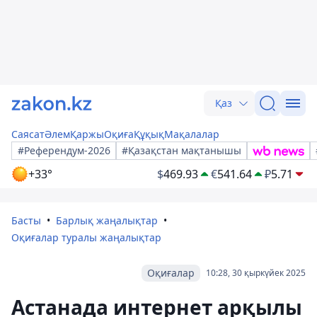
Қаз
Саясат
Әлем
Қаржы
Оқиға
Құқық
Мақалалар
#Референдум-2026
#Қазақстан мақтанышы
+33°
$
469.93
€
541.64
₽
5.71
Басты
Барлық жаңалықтар
Оқиғалар туралы жаңалықтар
Оқиғалар
10:28, 30 қыркүйек 2025
Астанада интернет арқылы