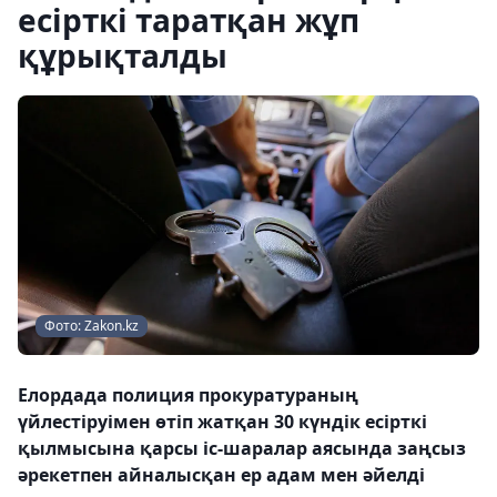
есірткі таратқан жұп
құрықталды
Фото: Zakon.kz
Елордада полиция прокуратураның
үйлестіруімен өтіп жатқан 30 күндік есірткі
қылмысына қарсы іс-шаралар аясында заңсыз
әрекетпен айналысқан ер адам мен әйелді