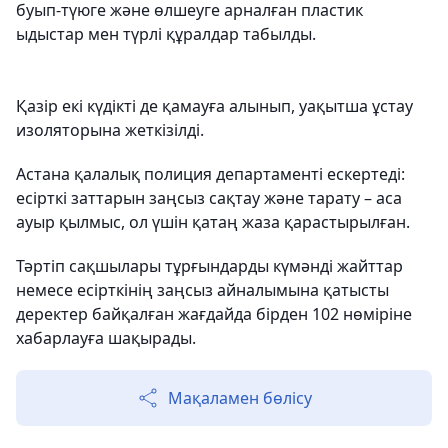
буып-түюге және өлшеуге арналған пластик
ыдыстар мен түрлі құралдар табылды.
Қазір екі күдікті де қамауға алынып, уақытша ұстау
изоляторына жеткізілді.
Астана қалалық полиция департаменті ескертеді:
есірткі заттарын заңсыз сақтау және тарату – аса
ауыр қылмыс, ол үшін қатаң жаза қарастырылған.
Тәртіп сақшылары тұрғындарды күмәнді жайттар
немесе есірткінің заңсыз айналымына қатысты
деректер байқалған жағдайда бірден 102 нөміріне
хабарлауға шақырады.
Мақаламен бөлісу