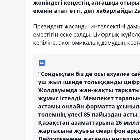
жөніндегі кеңестің алғашқы оты
екенін атап өтті, деп хабарлайды Za
Президент жасанды интеллектіні дамы
еместігін еске салды. Цифрлық жүйел
кепіліне, экономикалық дамудың қоз
"Сондықтан біз де осы ахуалға с
үш жыл ішінде толыққанды цифрл
Жолдауымда жан-жақты тарқатып 
жұмыс істелді. Мемлекет тарапын
астамы онлайн форматта ұсыныла
төлемнің үлесі 85 пайыздан асты
Қазақстан азаматтарына 26 милл
жартысына жуығы смартфон арқыл
Дейтұрғанмен жасанды интеллек