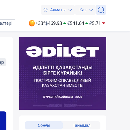
Алматы
Қаз
+33°
$
469.93
€
541.64
₽
5.71
алтері
ар
Соңғы
Танымал