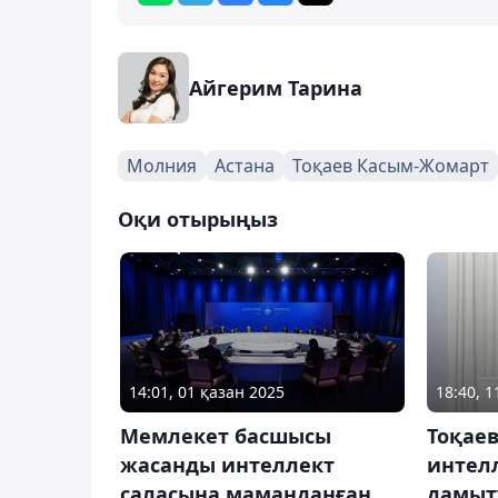
Айгерим Тарина
Молния
Астана
Тоқаев Касым-Жомарт
Оқи отырыңыз
14:01, 01 қазан 2025
18:40, 
Мемлекет басшысы
Тоқаев
жасанды интеллект
интел
саласына маманданған
дамыт