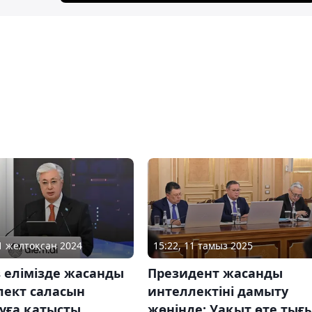
11 желтоқсан 2024
15:22, 11 тамыз 2025
 елімізде жасанды
Президент жасанды
лект саласын
интеллектіні дамыту
уға қатысты
жөнінде: Уақыт өте тығы