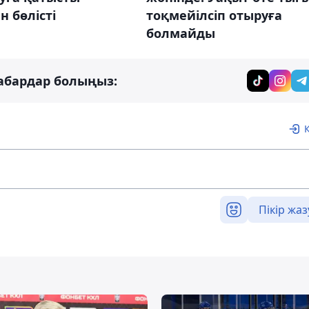
 бөлісті
тоқмейілсіп отыруға
болмайды
абардар болыңыз:
Пікір жаз