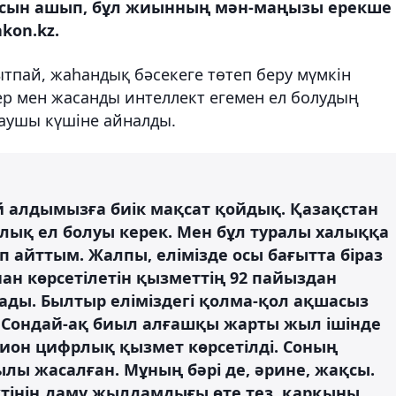
рысын ашып, бұл жиынның мән-маңызы ерекше
kon.kz.
тпай, жаһандық бәсекеге төтеп беру мүмкін
ер мен жасанды интеллект егемен ел болудың
ғаушы күшіне айналды.
ай алдымызға биік мақсат қойдық. Қазақстан
ық ел болуы керек. Мен бұл туралы халыққа
айттым. Жалпы, елімізде осы бағытта біраз
ан көрсетілетін қызметтің 92 пайыздан
ды. Былтыр еліміздегі қолма-қол ақшасыз
. Сондай-ақ биыл алғашқы жарты жыл ішінде
ион цифрлық қызмет көрсетілді. Соның
ы жасалған. Мұның бәрі де, әрине, жақсы.
тінің даму жылдамдығы өте тез, қарқыны