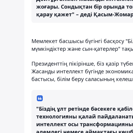
жоғары. Сондықтан бір орында то
қарау қажет" – деді Қасым-Жомар
Мемлекет басшысы бүгінгі басқосу "Б
мүмкіндіктер және сын-қатерлер" та
Президенттің пікірінше, біз қазір түб
Жасанды интеллект бүгінде экономика
бастысы, білім беру саласының келеш
"Біздің ұлт ретінде бәсекеге қабіл
технологияны қалай пайдалана
интеллект осы трансформацияның 
әлемдегі немесе аймақтағы көшб