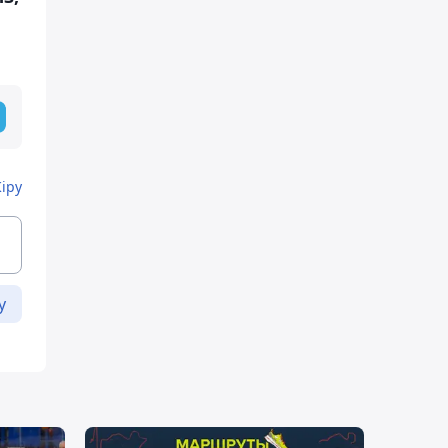
Кіру
у