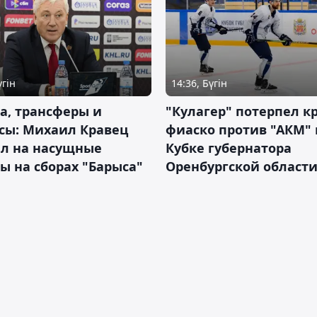
үгін
14:36, Бүгін
а, трансферы и
"Кулагер" потерпел к
сы: Михаил Кравец
фиаско против "АКМ" 
ил на насущные
Кубке губернатора
ы на сборах "Барыса"
Оренбургской област