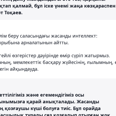
қтап қалмай, бұл іске үнемі жаңа көзқараспен
т Тоқаев.
ілім беру саласындағы жасанды интеллект:
қырыбына арналатынын айтты.
егейлі өзгерістер дәуірінде өмір сүріп жатырмыз.
ның, мемлекеттік басқару жүйесінің, ғылымның, 
егін айқындауда.
еттілігіміз және егемендігіміз осы
тынымызға қарай анықталады. Жасанды
қозғаушы күші болуға тиіс. Бұл орайда
асшылық туралы сөз қозғалып отырған жоқ.