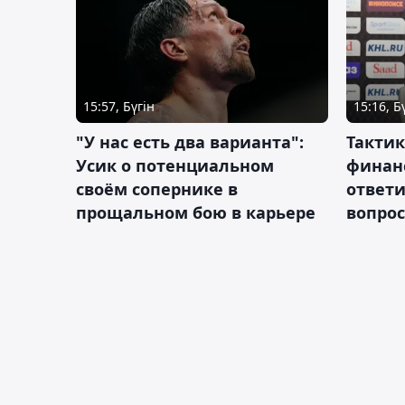
15:57, Бүгін
15:16, Б
"У нас есть два варианта":
Тактик
Усик о потенциальном
финан
своём сопернике в
ответ
прощальном бою в карьере
вопрос