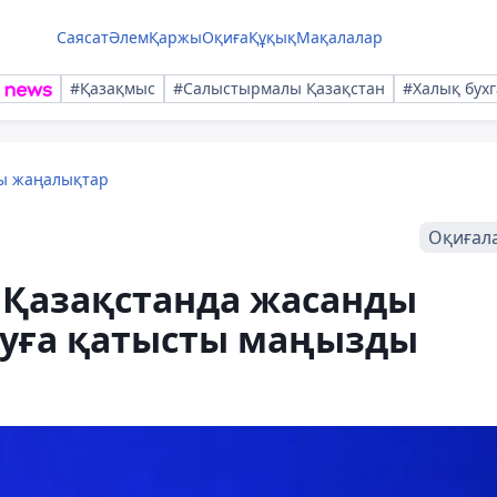
Саясат
Әлем
Қаржы
Оқиға
Құқық
Мақалалар
#Қазақмыс
#Салыстырмалы Қазақстан
#Халық бухг
лы жаңалықтар
Оқиғал
Қазақстанда жасанды
туға қатысты маңызды