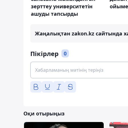
зерттеу университетін
ойымен
ашуды тапсырды
Жаңалықтан zakon.kz сайтында х
Пікірлер
0
Оқи отырыңыз