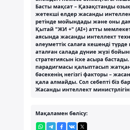
Басты мақсат – Қазақстанды озық
жетекші елдер жасанды интеллек
ретінде мойындады және оны да
Қытай "ЖИ +" (AI+) атты мемлеке
аясында жасанды интеллект тех
әлеуметтік салаға кешенді түрде
аталған салада дүние жүзі бойын
стратегиясын іске асыра бастады
парадигмасы қалыптасып жатқан
бәсекенің негізгі факторы – жаса
қала алмайды. Сол себепті біз б
Жасанды интеллект министрлігін 
Мақаламен бөлісу: