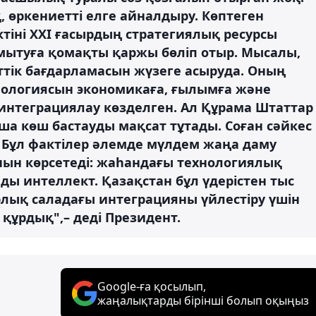
, өркениетті елге айналдыру. Көптеген
тіні XXI ғасырдың стратегиялық ресурсы
мытуға қомақты қаржы бөліп отыр. Мысалы,
ттік бағдарламасын жүзеге асыруда. Оның
нологиясын экономикаға, ғылымға және
 интеграциялау көзделген. Ал Құрама Штаттар
ша көш бастауды мақсат тұтады. Соған сәйкес
. Бұл фактілер әлемде мүлдем жаңа даму
ын көрсетеді: жаһандағы технологиялық
нды интеллект. Қазақстан бұл үдерістен тыс
арлық саладағы интеграцияны үйлестіру үшін
құрдық",– деді Президент.
Google-ға қосылып,
жаңалықтарды бірінші болып оқыңыз