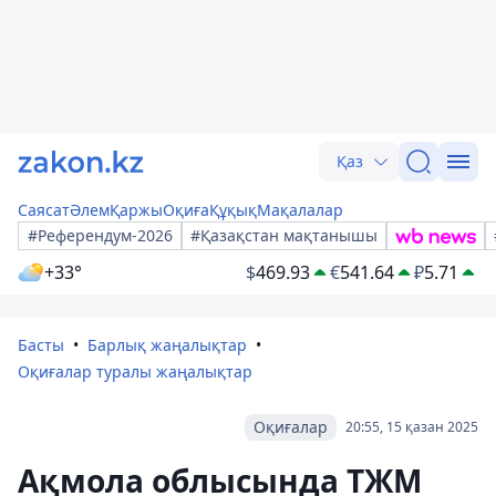
Қаз
Саясат
Әлем
Қаржы
Оқиға
Құқық
Мақалалар
#Референдум-2026
#Қазақстан мақтанышы
+33°
$
469.93
€
541.64
₽
5.71
Басты
Барлық жаңалықтар
Оқиғалар туралы жаңалықтар
Оқиғалар
20:55, 15 қазан 2025
Ақмола облысында ТЖМ