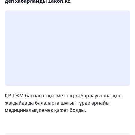
деп хабарлайды Zakon.kz.
ҚР ТЖМ баспасөз қызметінің хабарлауынша, қос
жағдайда да балаларға шұғыл түрде арнайы
медициналық көмек қажет болды.