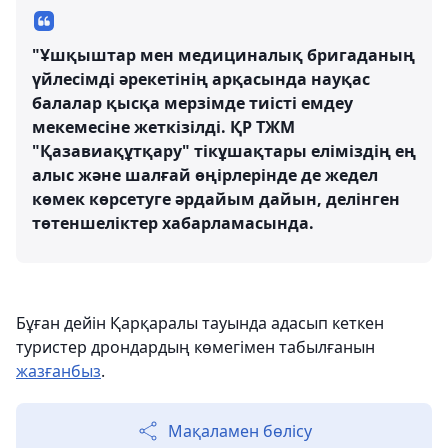
"Ұшқыштар мен медициналық бригаданың
үйлесімді әрекетінің арқасында науқас
балалар қысқа мерзімде тиісті емдеу
мекемесіне жеткізілді. ҚР ТЖМ
"Қазавиақұтқару" тікұшақтары еліміздің ең
алыс және шалғай өңірлерінде де жедел
көмек көрсетуге әрдайым дайын, делінген
төтеншеліктер хабарламасында.
Бұған дейін Қарқаралы тауында адасып кеткен
туристер дрондардың көмегімен табылғанын
жазғанбыз
.
Мақаламен бөлісу