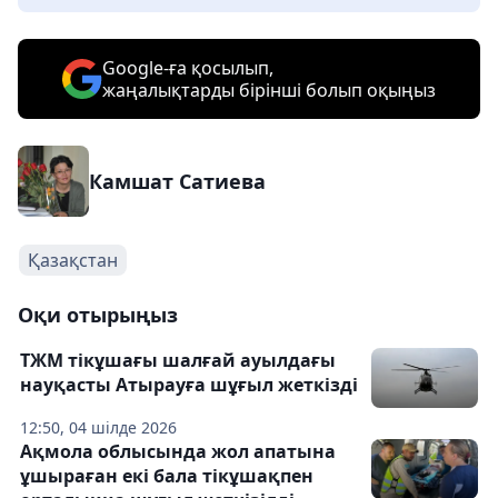
Google-ға қосылып,
жаңалықтарды бірінші болып оқыңыз
Камшат Сатиева
Қазақстан
Оқи отырыңыз
ТЖМ тікұшағы шалғай ауылдағы
науқасты Атырауға шұғыл жеткізді
12:50, 04 шілде 2026
Ақмола облысында жол апатына
ұшыраған екі бала тікұшақпен