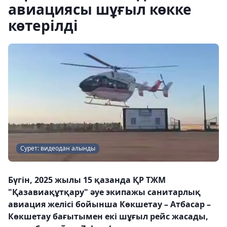
авиациясы шұғыл көкке
көтерілді
Сурет: видеодан алынды
Бүгін, 2025 жылы 15 қазанда ҚР ТЖМ
"Қазавиақұтқару" әуе экипажы санитарлық
авиация желісі бойынша Көкшетау – Атбасар –
Көкшетау бағытымен екі шұғыл рейс жасады,