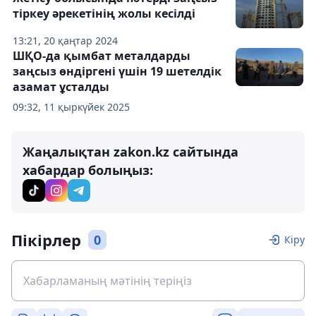
тіркеу әрекетінің жолы кесілді
13:21, 20 қаңтар 2024
ШҚО-да қымбат металдарды
заңсыз өндіргені үшін 19 шетелдік
азамат ұсталды
09:32, 11 қыркүйек 2025
Жаңалықтан zakon.kz сайтында
хабардар болыңыз:
Пікірлер
0
Кіру