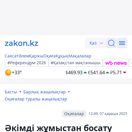
Қаз
Саясат
Әлем
Қаржы
Оқиға
Құқық
Мақалалар
#Референдум-2026
#Қазақстан мақтанышы
+33°
$
469.93
€
541.64
₽
5.71
Басты
Барлық жаңалықтар
Оқиғалар туралы жаңалықтар
Оқиғалар
12:49, 07 қараша 2025
Әкімді жұмыстан босату