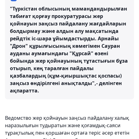
"Түркістан облысының мамандандырылған
табиғат қорғау прокуратурасы жер
қойнауын заңсыз пайдалану жағдайларын
болдырмау және алдын алу мақсатында
рейдтік іс-шара ұйымдастырды. Арнайы
"Дрон" құрылғысының көмегімен Сауран
ауданы аумағындағы "Құрсай" өзені
бойында жер қойнауының тұтастығын бұза
отырып, кең таралған пайдалы
қазбалардың (құм-қиыршықтас қоспасы)
заңсыз өндірілгені анықталды",- делінген
ақпаратта.
Ведомство жер қойнауын заңсыз пайдалану халық
наразылығын тудыратын және қоғамдық-саяси
тұрақтылық пен қоршаған ортаға теріс әсер ететін