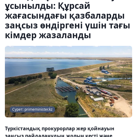
ұсынылды: Құрсай
жағасындағы қазбаларды
заңсыз өндіргені үшін тағы
кімдер жазаланды
Сурет: primeminister.kz
Түркістандық прокурорлар жер қойнауын
заңсыз пайдаланудың жолын кесті және