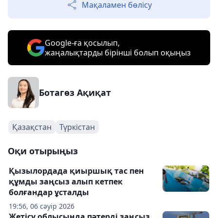
Мақаламен бөлісу
Google-ға қосылып,
жаңалықтарды бірінші болып оқыңыз
Ботагөз Ақиқат
Қазақстан
Түркістан
Оқи отырыңыз
Қызылордада қиыршық тас пен
құмды заңсыз алып кетпек
болғандар ұсталды
19:56, 06 сәуір 2026
Жетісу облысында пәтерді заңсыз