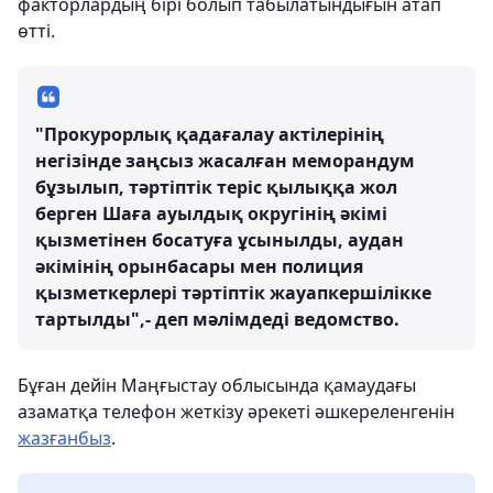
факторлардың бірі болып табылатындығын атап
өтті.
"Прокурорлық қадағалау актілерінің
негізінде заңсыз жасалған меморандум
бұзылып, тәртіптік теріс қылыққа жол
берген Шаға ауылдық округінің әкімі
қызметінен босатуға ұсынылды, аудан
әкімінің орынбасары мен полиция
қызметкерлері тәртіптік жауапкершілікке
тартылды",- деп мәлімдеді ведомство.
Бұған дейін Маңғыстау облысында қамаудағы
азаматқа телефон жеткізу әрекеті әшкереленгенін
жазғанбыз
.