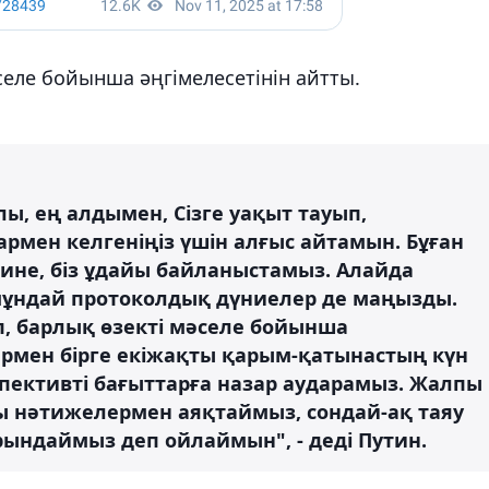
селе бойынша әңгімелесетінін айтты.
, ең алдымен, Сізге уақыт тауып,
армен келгеніңіз үшін алғыс айтамын. Бұған
не, біз ұдайы байланыстамыз. Алайда
ұндай протоколдық дүниелер де маңызды.
п, барлық өзекті мәселе бойынша
термен бірге екіжақты қарым-қатынастың күн
спективті бағыттарға назар аударамыз. Жалпы
сы нәтижелермен аяқтаймыз, сондай-ақ таяу
ындаймыз деп ойлаймын", - деді Путин.