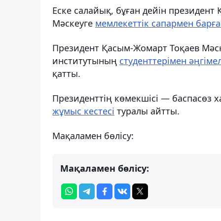
Еске салайық, бұған дейін президен
Мәскеуге
мемлекеттік сапармен барғ
Президент Қасым-Жомарт Тоқаев Мәск
институтының
студенттерімен әңгімел
қатты.
Президенттің көмекшісі — баспасөз 
жұмыс кестесі
туралы айтты.
Мақаламен бөлісу:
Мақаламен бөлісу: