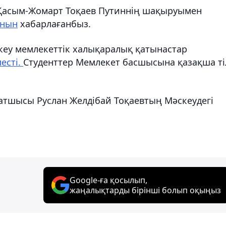
т Қасым-Жомарт Тоқаев Путиннің шақыруымен
анын
хабарлағанбыз.
еу мемлекеттік халықаралық қатынастар
есті.
Студенттер Мемлекет басшысына қазақша ті
хатшысы Руслан Желдібай Тоқаевтың Мәскеудегі
Google-ға қосылып,
жаңалықтарды бірінші болып оқыңыз