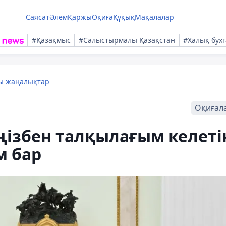
Саясат
Әлем
Қаржы
Оқиға
Құқық
Мақалалар
#Қазақмыс
#Салыстырмалы Қазақстан
#Халық бухг
лы жаңалықтар
Оқиғал
іңізбен талқылағым келеті
м бар