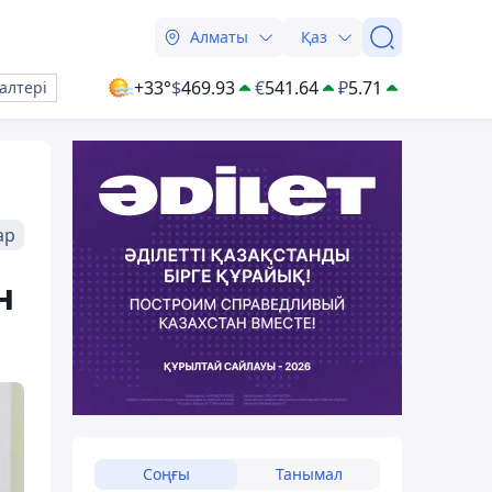
Алматы
Қаз
+33°
$
469.93
€
541.64
₽
5.71
алтері
ар
н
Соңғы
Танымал