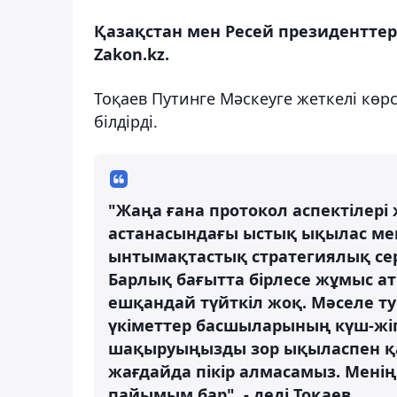
Қазақстан мен Ресей президенттері
Zakon.kz.
Тоқаев Путинге Мәскеуге жеткелі кө
білдірді.
"Жаңа ғана протокол аспектілері
астанасындағы ыстық ықылас мен
ынтымақтастық стратегиялық сері
Барлық бағытта бірлесе жұмыс а
ешқандай түйткіл жоқ. Мәселе ту
үкіметтер басшыларының күш-жіге
шақыруыңызды зор ықыласпен қа
жағдайда пікір алмасамыз. Менің 
пайымым бар", - деді Тоқаев.