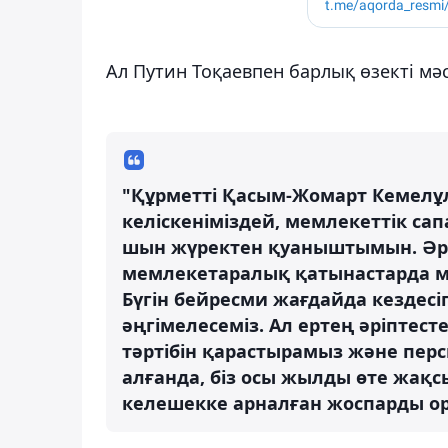
Ал Путин Тоқаевпен барлық өзекті мә
"Құрметті Қасым-Жомарт Кемелұлы
келіскеніміздей, мемлекеттік сап
шын жүректен қуаныштымын. Әри
мемлекетаралық қатынастарда м
Бүгін бейресми жағдайда кездесі
әңгімелесеміз. Ал ертең әріптес
тәртібін қарастырамыз және пер
алғанда, біз осы жылды өте жақ
келешекке арналған жоспарды ор