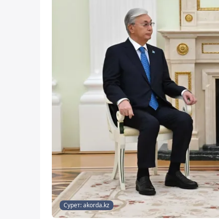
Сурет: akorda.kz