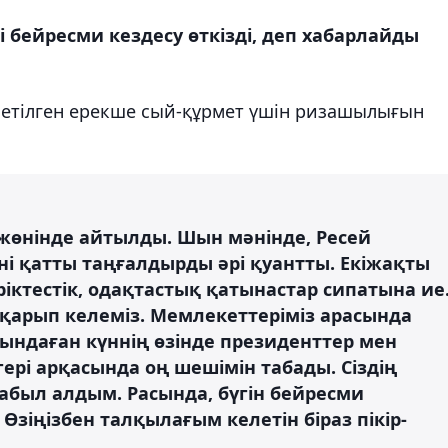
 бейресми кездесу өткізді, деп хабарлайды
рсетілген ерекше сый-құрмет үшін ризашылығын
 жөнінде айтылды. Шын мәнінде, Ресей
і қатты таңғалдырды әрі қуантты. Екіжақты
ктестік, одақтастық қатынастар сипатына ие
тқарып келеміз. Мемлекеттеріміз арасында
ындаған күннің өзінде президенттер мен
рі арқасында оң шешімін табады. Сіздің
был алдым. Расында, бүгін бейресми
Өзіңізбен талқылағым келетін біраз пікір-