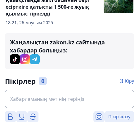
Қазақстанда жыл басынан бері
есірткіге қатысты 1 500-ге жуық
қылмыс тіркелді
18:21, 26 маусым 2025
Жаңалықтан zakon.kz сайтында
хабардар болыңыз:
Пікірлер
0
Кіру
Пікір жазу