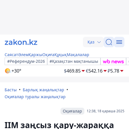
Қаз
Саясат
Әлем
Қаржы
Оқиға
Құқық
Мақалалар
#Референдум-2026
#Қазақстан мақтанышы
+30°
$
469.85
€
542.16
₽
5.78
Басты
Барлық жаңалықтар
Оқиғалар туралы жаңалықтар
Оқиғалар
12:38, 18 қараша 2025
ІІМ заңсыз қару-жараққа