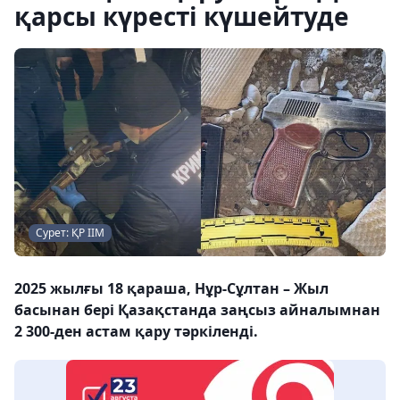
қарсы күресті күшейтуде
Сурет: ҚР ІІМ
2025 жылғы 18 қараша, Нұр-Сұлтан – Жыл
басынан бері Қазақстанда заңсыз айналымнан
2 300-ден астам қару тәркіленді.