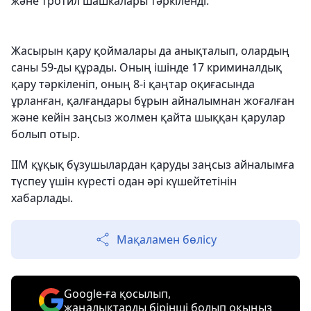
және тротил шашкалары тәркіленді.
Жасырын қару қоймалары да анықталып, олардың
саны 59-ды құрады. Оның ішінде 17 криминалдық
қару тәркіленіп, оның 8-і қаңтар оқиғасында
ұрланған, қалғандары бұрын айналымнан жоғалған
және кейін заңсыз жолмен қайта шыққан қарулар
болып отыр.
ІІМ құқық бұзушылардан қаруды заңсыз айналымға
түспеу үшін күресті одан әрі күшейтетінін
хабарлады.
Мақаламен бөлісу
Google-ға қосылып,
жаңалықтарды бірінші болып оқыңыз