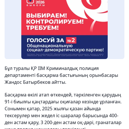
Бұл туралы ҚР ІІМ Криминалдық полиция
департаменті басқарма бастығының орынбасары
Жандос Батырбеков айтты.
Басқарма өкілі атап өткендей, тәркіленген қарудың
91-і биылғы қаңтардағы оқиғалар кезінде ұрланған.
Сонымен қатар, 2025 жылғы қазан айында
тексерулер мен жедел іс-шаралар барысында 400-
ден астам қару, 3 200-ден астам оқ-дәрі, гранаталар