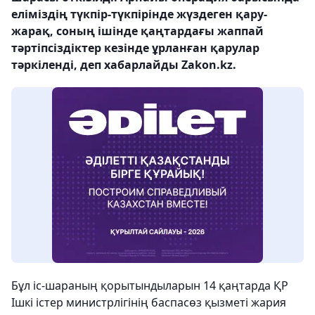
еліміздің түкпір-түкпірінде жүздеген қару-
жарақ, соның ішінде қаңтардағы жаппай
тәртіпсіздіктер кезінде ұрланған қарулар
тәркіленді, деп хабарлайды Zakon.kz.
Бұл іс-шараның қорытындыларын 14 қаңтарда ҚР
Ішкі істер министрлігінің баспасөз қызметі жария