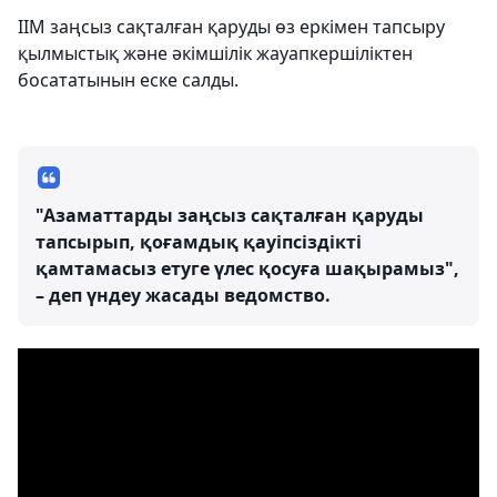
ІІМ заңсыз сақталған қаруды өз еркімен тапсыру
қылмыстық және әкімшілік жауапкершіліктен
босататынын еске салды.
"Азаматтарды заңсыз сақталған қаруды
тапсырып, қоғамдық қауіпсіздікті
қамтамасыз етуге үлес қосуға шақырамыз",
– деп үндеу жасады ведомство.