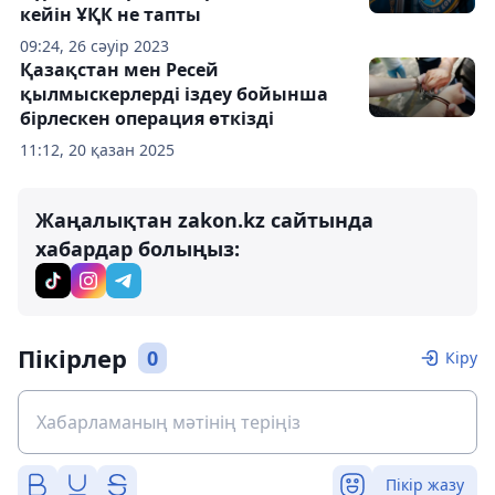
кейін ҰҚК не тапты
09:24, 26 сәуір 2023
Қазақстан мен Ресей
қылмыскерлерді іздеу бойынша
бірлескен операция өткізді
11:12, 20 қазан 2025
Жаңалықтан zakon.kz сайтында
хабардар болыңыз:
Пікірлер
0
Кіру
Пікір жазу