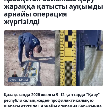
жараққа қатысты ауқымды
арнайы операция
жүргізілді
Сурет: ҚР ІІМ
Қазақстанда 2026 жылғы 9–12 қаңтарда "Қару"
республикалық жедел-профилактикалық іс-
шарасы өткізілді. Арнайы операция барысында