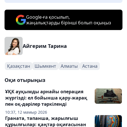
Google-ға қосылып,
жаңалықтарды бірінші болып оқыңыз
Айгерим Тарина
Қазақстан
Шымкент
Алматы
Астана
Оқи отырыңыз
ҰҚК ауқымды арнайы операция
жүргізді: ел бойынша қару-жарақ
пен оқ-дәрілер тәркіленді
10:37, 12 мамыр 2026
Граната, тапанша, жарылғыш
құрылғылар: қаңтар оқиғасынан