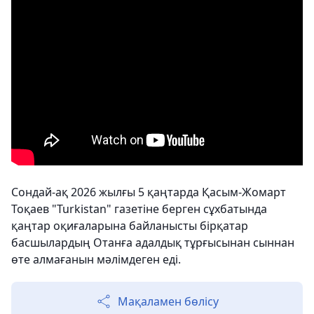
Сондай-ақ 2026 жылғы 5 қаңтарда Қасым-Жомарт
Тоқаев "Turkistan" газетіне берген сұхбатында
қаңтар оқиғаларына байланысты бірқатар
басшылардың Отанға адалдық тұрғысынан сыннан
өте алмағанын мәлімдеген еді.
Мақаламен бөлісу