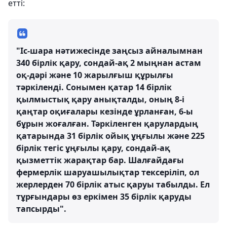
етті:
"Іс-шара нәтижесінде заңсыз айналымнан
340 бірлік қару, сондай-ақ 2 мыңнан астам
оқ-дәрі және 10 жарылғыш құрылғы
тәркіленді. Сонымен қатар 14 бірлік
қылмыстық қару анықталды, оның 8-і
қаңтар оқиғалары кезінде ұрланған, 6-ы
бұрын жоғалған. Тәркіленген қарулардың
қатарында 31 бірлік ойық ұңғылы және 225
бірлік тегіс ұңғылы қару, сондай-ақ
қызметтік жарақтар бар. Шалғайдағы
фермерлік шаруашылықтар тексеріліп, ол
жерлерден 70 бірлік атыс қаруы табылды. Ел
тұрғындары өз еркімен 35 бірлік қаруды
тапсырды".