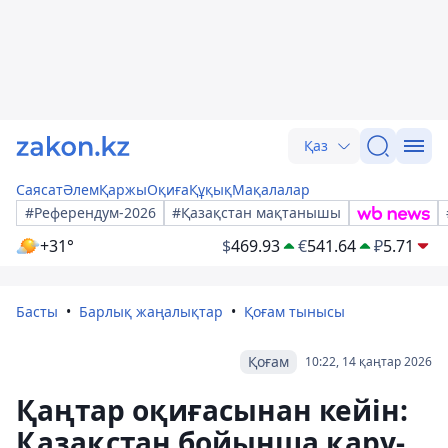
Қаз
Саясат
Әлем
Қаржы
Оқиға
Құқық
Мақалалар
#Референдум-2026
#Қазақстан мақтанышы
+31°
$
469.93
€
541.64
₽
5.71
Басты
Барлық жаңалықтар
Қоғам тынысы
Қоғам
10:22, 14 қаңтар 2026
Қаңтар оқиғасынан кейін:
Қазақстан бойынша қару-