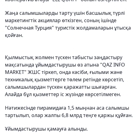
Жаңа салымшыларды тарту үшін басшылық түрлі
маркетингтік акциялар өткізген, соның ішінде
"Солнечная Турция" туристік жолдамаларын ұтысқа
қойған.
Қылмыстық жолмен түскен табысты заңдастыру
мақсатында ұйымдастырушы өз атына "QAZ INFO
MARKET" ЖШС тіркеп, онда кәсіби, ғылыми және
техникалық қызметтерге төлем ретінде көрсетіп,
салымшылардан түскен қаражатты шығарған.
Алайда бұл қызметтер іс жүзінде көрсетілмеген.
Нәтижесінде пирамидаға 1,5 мыңнан аса салымшы
тартылып, олар жалпы 6,8 млрд теңге қаржы құйған.
Ұйымдастырушы қамауға алынды.