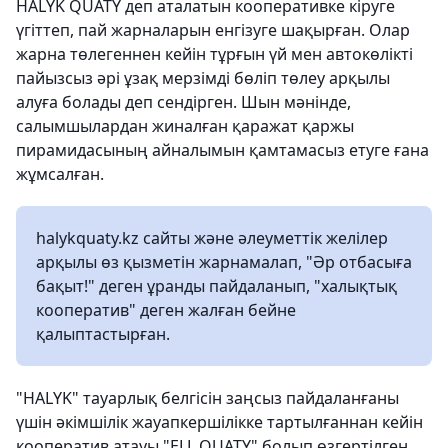
HALYK QUATY деп аталатын кооперативке кіруге
үгіттеп, пай жарналарын енгізуге шақырған. Олар
жарна төлегеннен кейін тұрғын үй мен автокөлікті
пайызсыз әрі ұзақ мерзімді бөліп төлеу арқылы
алуға болады деп сендірген. Шын мәнінде,
салымшылардан жиналған қаражат қаржы
пирамидасының айналымын қамтамасыз етуге ғана
жұмсалған.
halykquaty.kz сайты және әлеуметтік желілер
арқылы өз қызметін жарнамалап, "Әр отбасыға
бақыт!" деген ұранды пайдаланып, "халықтық
кооператив" деген жалған бейне
қалыптастырған.
"HALYK" тауарлық белгісін заңсыз пайдаланғаны
үшін әкімшілік жауапкершілікке тартылғаннан кейін
кооператив атауы "ELL QUATY" болып өзгертілген.