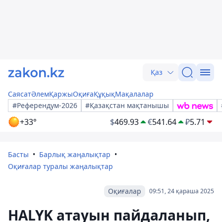
Қаз
Саясат
Әлем
Қаржы
Оқиға
Құқық
Мақалалар
#Референдум-2026
#Қазақстан мақтанышы
+33°
$
469.93
€
541.64
₽
5.71
Басты
Барлық жаңалықтар
Оқиғалар туралы жаңалықтар
Оқиғалар
09:51, 24 қараша 2025
HALYK атауын пайдаланып,