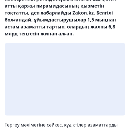
атты қаржы пирамидасының қызметін
тоқтатты, деп хабарлайды Zakon.kz. Белгілі
болғандай, ұйымдастырушылар 1,5 мыңнан
астам азаматты тартып, олардың жалпы 6,8
млрд теңгесін жинап алған.
Тергеу мәліметіне сәйкес, күдіктілер азаматтарды