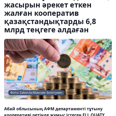
жасырын әрекет еткен
жалған кооператив
қазақстандықтарды 6,8
млрд теңгеге алдаған
Фото: Zakon.kz/Максим Золотухин
Абай облысының АФМ департаменті тұтыну
кооперативі ретінде жұмыс істеген ELL QUATY