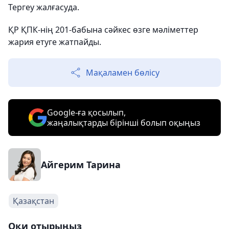
Тергеу жалғасуда.
ҚР ҚПК-нің 201-бабына сәйкес өзге мәліметтер
жария етуге жатпайды.
Мақаламен бөлісу
Google-ға қосылып,
жаңалықтарды бірінші болып оқыңыз
Айгерим Тарина
Қазақстан
Оқи отырыңыз