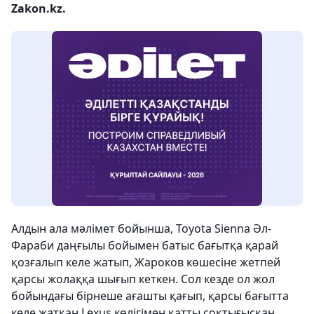
Zakon.kz.
Алдын ала мәлімет бойынша, Toyota Sienna Әл-
Фараби даңғылы бойымен батыс бағытқа қарай
қозғалып келе жатып, Жароков көшесіне жетпей
қарсы жолаққа шығып кеткен. Сол кезде ол жол
бойындағы бірнеше ағашты қағып, қарсы бағытта
келе жатқан Lexus көлігімен қатты соқтығысқан.