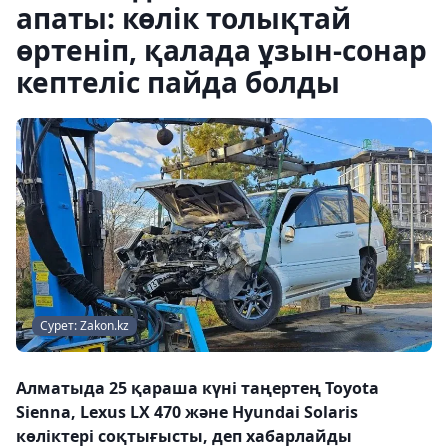
апаты: көлік толықтай
өртеніп, қалада ұзын-сонар
кептеліс пайда болды
Сурет: Zakon.kz
Алматыда 25 қараша күні таңертең Toyota
Sienna, Lexus LX 470 және Hyundai Solaris
көліктері соқтығысты, деп хабарлайды