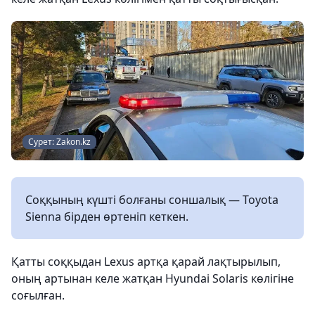
Сурет: Zakon.kz
Соққының күшті болғаны соншалық — Toyota
Sienna бірден өртеніп кеткен.
Қатты соққыдан Lexus артқа қарай лақтырылып,
оның артынан келе жатқан Hyundai Solaris көлігіне
соғылған.