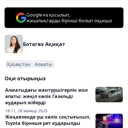
Google-ға қосылып,
жаңалықтарды бірінші болып оқыңыз
Ботагөз Ақиқат
Қазақстан
Алматы
Оқи отырыңыз
Алматыдағы жантүршігерлік жол
апаты: жеңіл көлік Газельді
аударып жіберді
18:11, 28 мамыр 2026
Жаңаөзенде үш көлік соқтығысып,
Toyota бірнеше рет аударылды