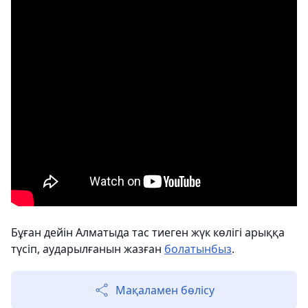
Бұған дейін Алматыда тас тиеген жүк көлігі арыққа
түсіп, аударылғанын жазған
болатынбыз
.
Мақаламен бөлісу