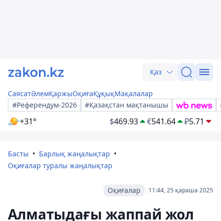
Қаз
Саясат
Әлем
Қаржы
Оқиға
Құқық
Мақалалар
#Референдум-2026
#Қазақстан мақтанышы
+31°
$
469.93
€
541.64
₽
5.71
Басты
Барлық жаңалықтар
Оқиғалар туралы жаңалықтар
Оқиғалар
11:44, 25 қараша 2025
Алматыдағы жаппай жол