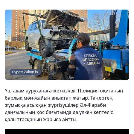
Сурет: Zakon.kz
Үш адам ауруханаға жеткізілді. Полиция оқиғаның
барлық мән-жайын анықтап жатыр. Таңертең
жұмысқа асыққан жүргізушілер Әл-Фараби
даңғылының қос бағытында да үлкен кептеліс
қалыптасқанын жарыса айтты.