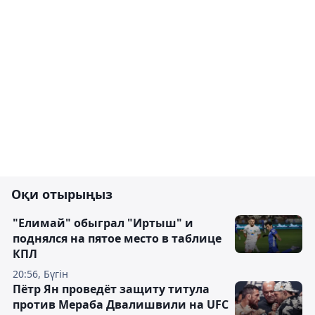
Оқи отырыңыз
"Елимай" обыграл "Иртыш" и
поднялся на пятое место в таблице
КПЛ
20:56, Бүгін
Пётр Ян проведёт защиту титула
против Мераба Двалишвили на UFC