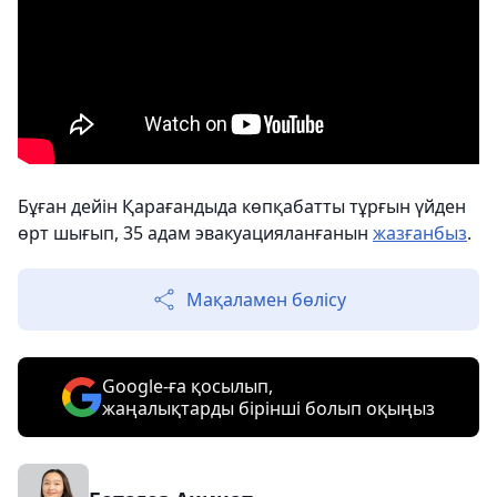
Бұған дейін Қарағандыда көпқабатты тұрғын үйден
өрт шығып, 35 адам эвакуацияланғанын
жазғанбыз
.
Мақаламен бөлісу
Google-ға қосылып,
жаңалықтарды бірінші болып оқыңыз