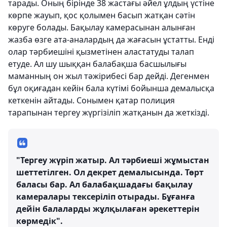
тарады. Оның бірінде 38 жастағы әйел ұлдың үстіне
көрпе жауып, қос қолымен басып жатқан сәтін
көруге болады. Бақылау камерасынан алынған
жазба өзге ата-аналардың да жағасын ұстатты. Енді
олар тәрбиешіні қызметінен аластатуды талап
етуде. Ал шу шыққан балабақша басшылығы
маманның он жыл тәжірибесі бар дейді. Дегенмен
бұл оқиғадан кейін бала күтімі бойынша демалысқа
кеткенін айтады. Сонымен қатар полиция
тарапынан тергеу жүргізіліп жатқанын да жеткізді.
"Тергеу жүріп жатыр. Ал тәрбиеші жұмыстан
шеттетілген. Ол декрет демалысында. Төрт
баласы бар. Ал балабақшадағы бақылау
камералары тексеріліп отырады. Бұғанға
дейін балаларды жұлқылаған әрекеттерін
көрмедік".