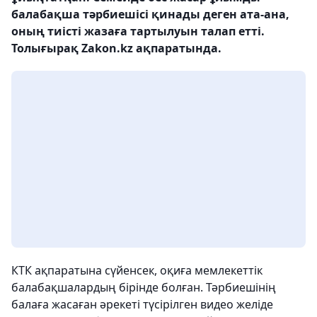
балабақша тәрбиешісі қинады деген ата-ана,
оның тиісті жазаға тартылуын талап етті.
Толығырақ Zakon.kz ақпаратында.
КТК ақпаратына сүйенсек, оқиға мемлекеттік
балабақшалардың бірінде болған. Тәрбиешінің
балаға жасаған әрекеті түсірілген видео желіде