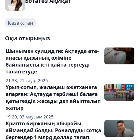
Ботагөз Ақиқат
Қазақстан
Оқи отырыңыз
Шынымен суицид пе: Ақтауда ата-
анасы қызының өліміне
байланысты істі қайта тергеуді
талап етуде
21:33, 21 сәуір 2026
Ұрып-соғып, жалаңаш әжетханаға
апарған: Ақтауда тәрбиеші балаға
қатыгездік жасады деп айыпталып
жатыр
19:20, 03 маусым 2025
Крипто биржаның абыройы
аймандай болды. Роналдуды сотқа
бергендер 1 млрд доллар талап