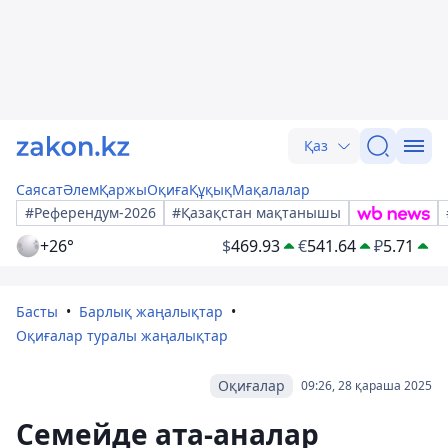
Қаз
Саясат
Әлем
Қаржы
Оқиға
Құқық
Мақалалар
#Референдум-2026
#Қазақстан мақтанышы
+26°
$
469.93
€
541.64
₽
5.71
Басты
Барлық жаңалықтар
Оқиғалар туралы жаңалықтар
Оқиғалар
09:26, 28 қараша 2025
Семейде ата-аналар