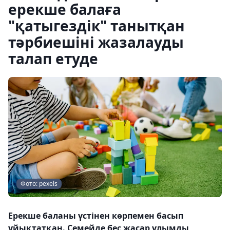
ерекше балаға
"қатыгездік" танытқан
тәрбиешіні жазалауды
талап етуде
Фото: pexels
Ерекше баланы үстінен көрпемен басып
ұйықтатқан. Семейде бес жасар ұлымды