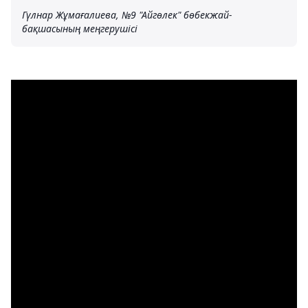
Гүлнар Жұмағалиева, №9 "Айгөлек" бөбекжай-
бақшасының меңгерушісі