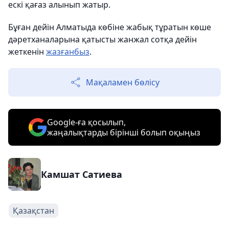
ескі қағаз алынып жатыр.
Бұған дейін Алматыда көбіне жабық тұратын көше
дәретханаларына қатысты жанжал сотқа дейін
жеткенін
жазғанбыз
.
Мақаламен бөлісу
Google-ға қосылып,
жаңалықтарды бірінші болып оқыңыз
Камшат Сатиева
Қазақстан