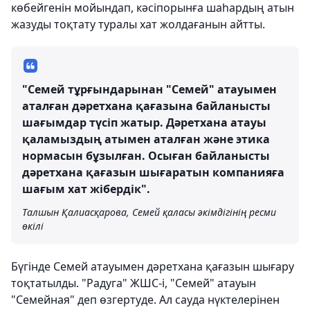
көбейгенін мойындап, кәсіпорынға шаһардың атын
жазуды тоқтату туралы хат жолдағанын айтты.
"Семей тұрғындарынан "Семей" атауымен
аталған дәретхана қағазына байланысты
шағымдар түсіп жатыр. Дәретхана атауы
қаламыздың атымен аталған және этика
нормасын бұзылған. Осыған байланысты
дәретхана қағазын шығаратын компанияға
шағым хат жібердік".
Талшын Қалиасқарова, Семей қаласы әкімдігінің ресми
өкілі
Бүгінде Семей атауымен дәретхана қағазын шығару
тоқтатылды. "Радуга" ЖШС-і, "Семей" атауын
"Семейная" деп өзгертуде. Ал сауда нүктелерінен