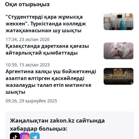
Оқи отырыңыз
"Студенттерді қара жұмысқа
жеккен". Түркістанда колледж
жатақханасынан шу шықты
17:34, 23 ақпан 2026
Қазақстанда дәретхана қағазы
айтарлықтай қымбаттады
10:39, 15 ақпан 2023
Аргентина халқы үш бойжеткенді
азаптап өлтірген қаскөйлерді
жазалауды талап етіп митингке
шықты
09:26, 29 қыркүйек 2025
Жаңалықтан zakon.kz сайтында
хабардар болыңыз: