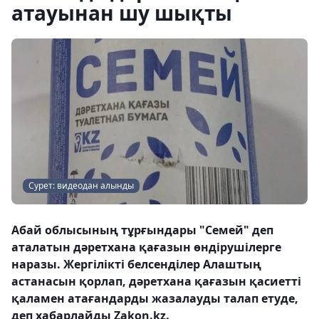
атауынан шу шықты
Сурет: видеодан алынды
Абай облысының тұрғындары "Семей" деп
аталатын дәретхана қағазын өндірушілерге
наразы. Жергілікті белсенділер Алаштың
астанасын қорлап, дәретхана қағазын қасиетті
қаламен атағандарды жазалауды талап етуде,
деп хабарлайды Zakon.kz.