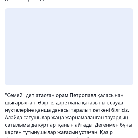
"Семей" деп аталған орам Петропавл қаласынан
шығарылған. Әзірге, дәретхана қағазының сауда
нүктелеріне қанша данасы таралып кеткені білгісіз.
Алайда сатушылар жаңа жарнамаланған тауардың
сатылымы да күрт артқанын айтады. Дегенмен бұны
көрген тұтынушылар жағасын ұстаған. Қазір