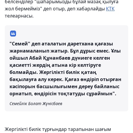
белсенділер "шаһарымызды бұлай мазақ қылуға
жол бермейміз" деп отыр, деп хабарлайды
КТК
телеарнасы.
"Семей" деп аталатын дәретхана қағазы
жарнамаланып жатыр. Бұл дұрыс емес. Ұлы
ойшыл Абай Құнанбаев дүниеге келген
қасиетті жердің атына кір келтіруге
болмайды. Жергілікті билік қатаң
бақылауға алу керек. Қағаз өндіріп отырған
кәсіпорын басшылығымен дереу байланыс
орнатып, өндірісін тоқтатуды сұраймын".
Семейлік Болат Жүнісбаев
Жергілікті билік тұрғындар тарапынан шағым