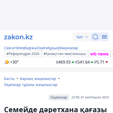
Қаз
Саясат
Әлем
Қаржы
Оқиға
Құқық
Мақалалар
#Референдум-2026
#Қазақстан мақтанышы
+30°
$
469.93
€
541.64
₽
5.71
Басты
Барлық жаңалықтар
Оқиғалар туралы жаңалықтар
Оқиғалар
22:58, 01 желтоқсан 2025
Семейде дәретхана қағазы