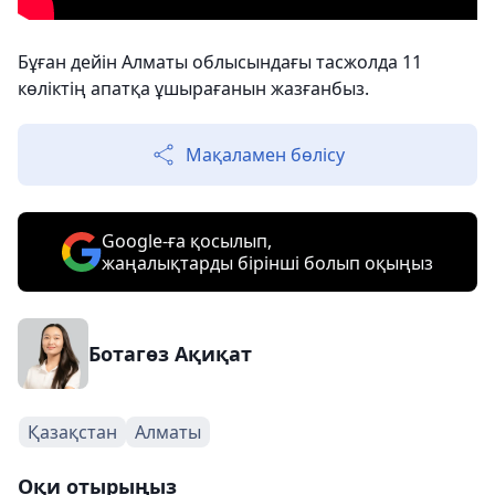
Бұған дейін Алматы облысындағы тасжолда 11
көліктің апатқа ұшырағанын жазғанбыз.
Мақаламен бөлісу
Google-ға қосылып,
жаңалықтарды бірінші болып оқыңыз
Ботагөз Ақиқат
Қазақстан
Алматы
Оқи отырыңыз