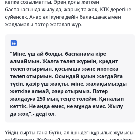
көпке созылмапты. Әрең қолы жеткен
баспанасында жылу да, жарық та жоқ. КТК дерегіне
сүйенсек, Анар әлі күнге дейін бала-шағасымен
жалдамалы пәтер жағалап жүр.
"Міне, үш ай болды, баспанама кіре
алмаймын. Жалға төлеп жүрмін, кредит
төлеп отырмын, қосымша және ипотека
төлеп отырмын. Осындай қиын жағдайға
түсіп, қазір үш жақты, міне, жалақымызды
жеткізе алмай, әзер отырмыз. Пәтер
жалдауға 250 мың теңге төлейм. Қиналып
кеттік. Не анда емес, не мұнда емес. Жылу
да жоқ",- деді ол.
Үйдің сырты ғана бүтін, ал ішіндегі құрылыс жұмысы