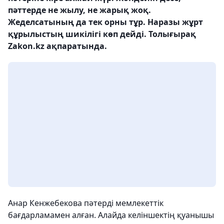
пәттерде не жылу, не жарық жоқ.
Жеделсатының да тек орны тұр. Наразы жұрт
құрылыстың шикілігі көп дейді. Толығырақ
Zakon.kz ақпаратында.
Анар Кенжебекова пәтерді мемлекеттік
бағдарламамен алған. Алайда келіншектің қуанышы