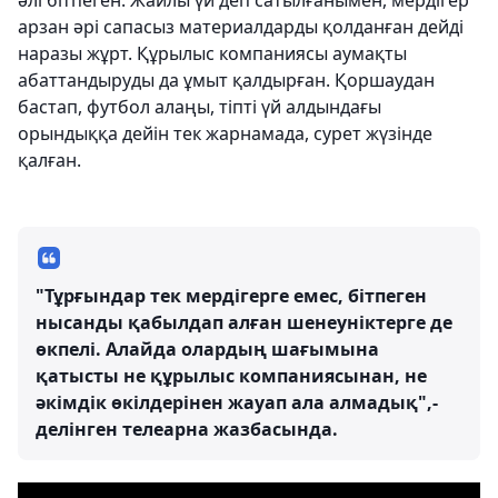
әлі бітпеген. Жайлы үй деп сатылғанымен, мердігер
арзан әрі сапасыз материалдарды қолданған дейді
наразы жұрт. Құрылыс компаниясы аумақты
абаттандыруды да ұмыт қалдырған. Қоршаудан
бастап, футбол алаңы, тіпті үй алдындағы
орындыққа дейін тек жарнамада, сурет жүзінде
қалған.
"Тұрғындар тек мердігерге емес, бітпеген
нысанды қабылдап алған шенеуніктерге де
өкпелі. Алайда олардың шағымына
қатысты не құрылыс компаниясынан, не
әкімдік өкілдерінен жауап ала алмадық",-
делінген телеарна жазбасында.