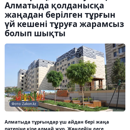
Алматыда қолданысқа
жаңадан берілген тұрғын
үй кешені тұруға жарамсыз
болып шықты
Фото: Zakon.kz
Алматыда тұрғындар үш айдан бері жаңа
пәтеріне кіре алмай жүр. Жөндейін десе,