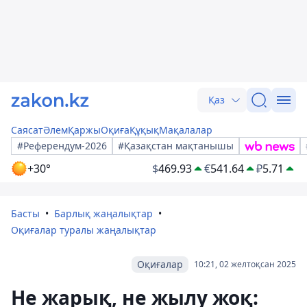
Қаз
Саясат
Әлем
Қаржы
Оқиға
Құқық
Мақалалар
#Референдум-2026
#Қазақстан мақтанышы
+30°
$
469.93
€
541.64
₽
5.71
Басты
Барлық жаңалықтар
Оқиғалар туралы жаңалықтар
Оқиғалар
10:21, 02 желтоқсан 2025
Не жарық, не жылу жоқ: