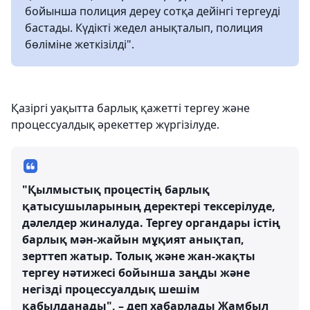
бойынша полиция дереу сотқа дейінгі тергеуді
бастады. Күдікті жедел анықталып, полиция
бөліміне жеткізілді".
Қазіргі уақытта барлық қажетті тергеу және
процессуалдық әрекеттер жүргізілуде.
"Қылмыстық процестің барлық
қатысушыларының деректері тексерілуде,
дәлелдер жиналуда. Тергеу органдары істің
барлық мән-жайын мұқият анықтап,
зерттеп жатыр. Толық және жан-жақты
тергеу нәтижесі бойынша заңды және
негізді процессуалдық шешім
қабылданады", – деп хабарлады Жамбыл