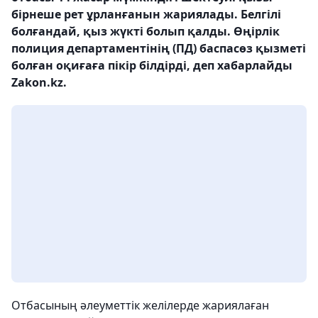
бірнеше рет ұрланғанын жариялады. Белгілі
болғандай, қыз жүкті болып қалды. Өңірлік
полиция департаментінің (ПД) баспасөз қызметі
болған оқиғаға пікір білдірді, деп хабарлайды
Zakon.kz.
Отбасының әлеуметтік желілерде жариялаған