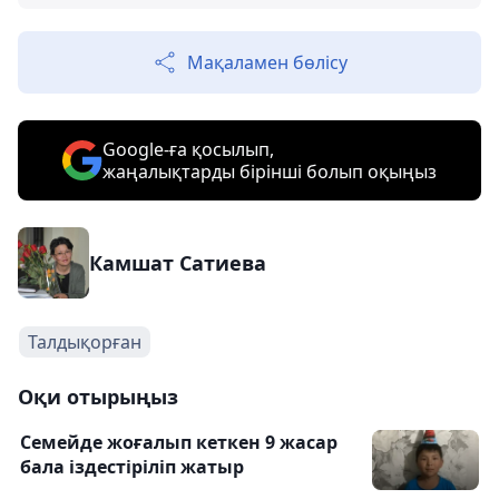
Мақаламен бөлісу
Google-ға қосылып,
жаңалықтарды бірінші болып оқыңыз
Камшат Сатиева
Талдықорған
Оқи отырыңыз
Семейде жоғалып кеткен 9 жасар
бала іздестіріліп жатыр