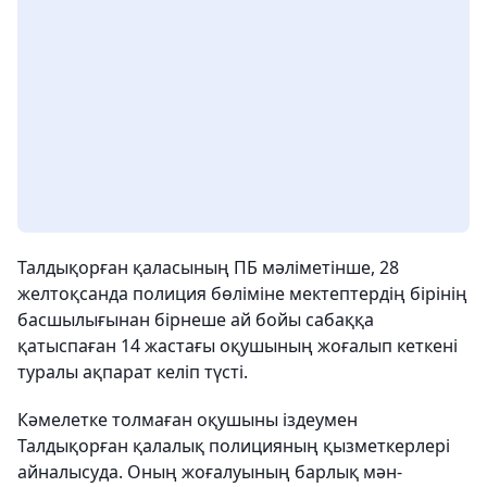
Талдықорған қаласының ПБ мәліметінше, 28
желтоқсанда полиция бөліміне мектептердің бірінің
басшылығынан бірнеше ай бойы сабаққа
қатыспаған 14 жастағы оқушының жоғалып кеткені
туралы ақпарат келіп түсті.
Кәмелетке толмаған оқушыны іздеумен
Талдықорған қалалық полицияның қызметкерлері
айналысуда. Оның жоғалуының барлық мән-