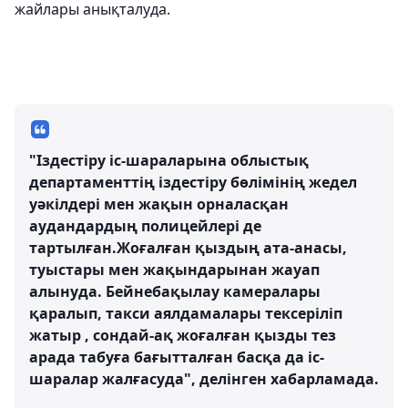
жайлары анықталуда.
"Іздестіру іс-шараларына облыстық
департаменттің іздестіру бөлімінің жедел
уәкілдері мен жақын орналасқан
аудандардың полицейлері де
тартылған.Жоғалған қыздың ата-анасы,
туыстары мен жақындарынан жауап
алынуда. Бейнебақылау камералары
қаралып, такси аялдамалары тексеріліп
жатыр , сондай-ақ жоғалған қызды тез
арада табуға бағытталған басқа да іс-
шаралар жалғасуда", делінген хабарламада.