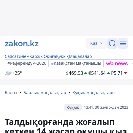
Қаз
Саясат
Әлем
Қаржы
Оқиға
Құқық
Мақалалар
#Референдум-2026
#Қазақстан мақтанышы
+25°
$
469.93
€
541.64
₽
5.71
Басты
Барлық жаңалықтар
Құқық жаңалықтары
Құқық
13:41, 30 желтоқсан 2023
Талдықорғанда жоғалып
кеткен 14 жасар оқушы қыз