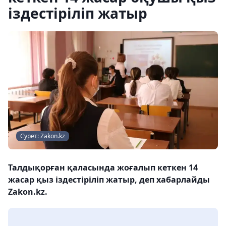
іздестіріліп жатыр
Сурет: Zakon.kz
Талдықорған қаласында жоғалып кеткен 14
жасар қыз іздестіріліп жатыр, деп хабарлайды
Zakon.kz.