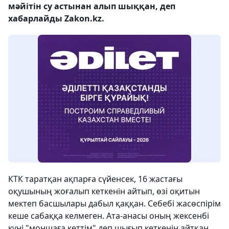
мәйітін су астынан алып шыққан, деп
хабарлайды Zakon.kz.
КТК таратқан ақпарға сүйенсек, 16 жастағы
оқушының жоғалып кеткенін айтып, өзі оқитын
мектеп басшылары дабыл қаққан. Себебі жасөспірім
кеше сабаққа келмеген. Ата-анасы оның жексенбі
күні "моншаға кеттім" деп шығып кеткенін айтқан.