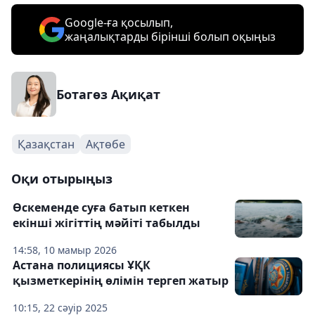
Google-ға қосылып,
жаңалықтарды бірінші болып оқыңыз
Ботагөз Ақиқат
Қазақстан
Ақтөбе
Оқи отырыңыз
Өскеменде суға батып кеткен
екінші жігіттің мәйіті табылды
14:58, 10 мамыр 2026
Астана полициясы ҰҚК
қызметкерінің өлімін тергеп жатыр
10:15, 22 сәуір 2025