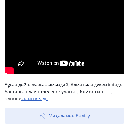
Бұған дейін жазғанымыздай, Алматыда дүкен ішінде
басталған дау төбелеске ұласып, бойжеткеннің
өліміне
алып келді.
Мақаламен бөлісу