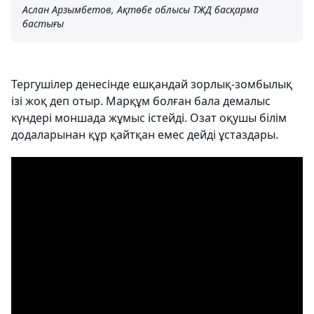
Аслан Арзымбетов, Ақтөбе облысы ТЖД басқарма
бастығы
Тергушілер денесінде ешқандай зорлық-зомбылық
ізі жоқ деп отыр. Марқұм болған бала демалыс
күндері моншада жұмыс істейді. Озат оқушы білім
додаларынан құр қайтқан емес дейді ұстаздары.