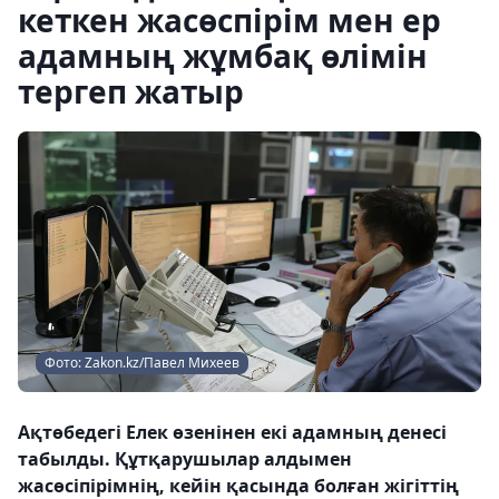
кеткен жасөспірім мен ер
адамның жұмбақ өлімін
тергеп жатыр
Фото: Zakon.kz/Павел Михеев
Ақтөбедегі Елек өзенінен екі адамның денесі
табылды. Құтқарушылар алдымен
жасөсіпірімнің, кейін қасында болған жігіттің