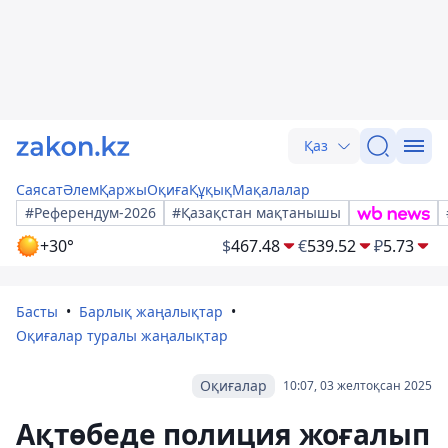
Қаз
Саясат
Әлем
Қаржы
Оқиға
Құқық
Мақалалар
#Референдум-2026
#Қазақстан мақтанышы
+30°
$
467.48
€
539.52
₽
5.73
Басты
Барлық жаңалықтар
Оқиғалар туралы жаңалықтар
Оқиғалар
10:07, 03 желтоқсан 2025
Ақтөбеде полиция жоғалып