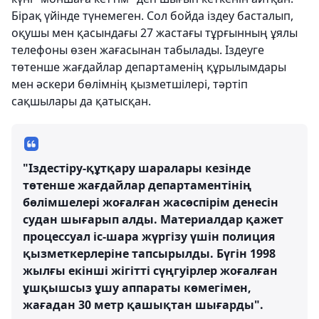
Бірақ үйінде түнемеген. Сол бойда іздеу басталып,
оқушы мен қасындағы 27 жастағы тұрғынның ұялы
телефоны өзен жағасынан табылады. Іздеуге
төтенше жағдайлар департаменің құрылымдары
мен әскери бөлімнің қызметшілері, тәртіп
сақшылары да қатысқан.
"Іздестіру-құтқару шаралары кезінде
төтенше жағдайлар департаментінің
бөлімшелері жоғалған жасөспірім денесін
судан шығарып алды. Материалдар қажет
процессуал іс-шара жүргізу үшін полиция
қызметкерлеріне тапсырылды. Бүгін 1998
жылғы екінші жігітті сүңгуірлер жоғалған
ұшқышсыз ұшу аппараты көмегімен,
жағадан 30 метр қашықтан шығарды".