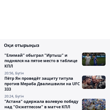
Оқи отырыңыз
"Елимай" обыграл "Иртыш" и
поднялся на пятое место в таблице
КПЛ
20:56, Бүгін
Пётр Ян проведёт защиту титула
против Мераба Двалишвили на UFC
333
20:24, Бүгін
"Астана" одержала волевую победу
над "Окжетпесом" в матче КПЛ