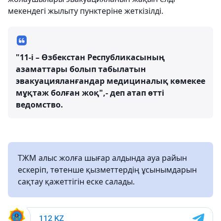
мекендегі жылыту пунктеріне жеткізілді.
"11-і – Өзбекстан Республикасының
азаматтары болып табылатын
эвакуацияланғандар медициналық көмекее
мұқтаж болған жоқ",- деп атап өтті
ведомство.
ТЖМ алыс жолға шығар алдында ауа райын
ескеріп, төтенше қызметтердің ұсынымдарын
сақтау қажеттігін еске салады.