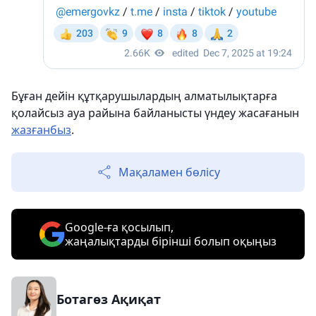
Бұған дейін құтқарушылардың алматылықтарға
қолайсыз ауа райына байланысты үндеу жасағанын
жазғанбыз
.
Мақаламен бөлісу
Google-ға қосылып,
жаңалықтарды бірінші болып оқыңыз
Ботагөз Ақиқат