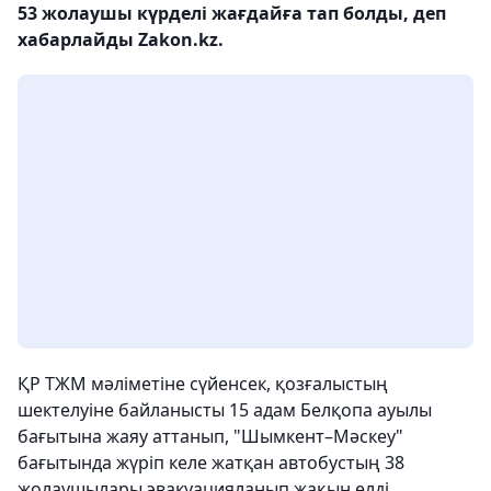
53 жолаушы күрделі жағдайға тап болды, деп
хабарлайды Zakon.kz.
ҚР ТЖМ мәліметіне сүйенсек, қозғалыстың
шектелуіне байланысты 15 адам Белқопа ауылы
бағытына жаяу аттанып, "Шымкент–Мәскеу"
бағытында жүріп келе жатқан автобустың 38
жолаушылары эвакуацияланып жақын елді