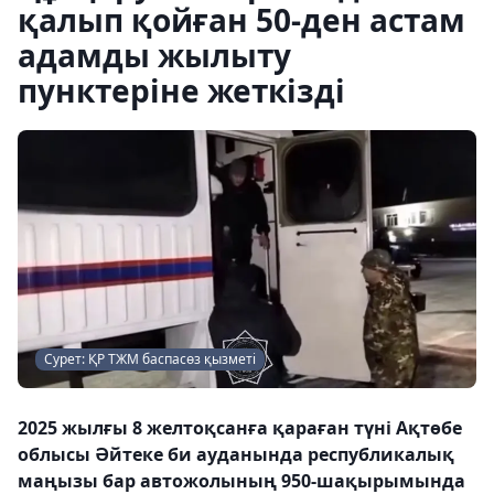
қалып қойған 50-ден астам
адамды жылыту
пунктеріне жеткізді
Сурет: ҚР ТЖМ баспасөз қызметі
2025 жылғы 8 желтоқсанға қараған түні Ақтөбе
облысы Әйтеке би ауданында республикалық
маңызы бар автожолының 950-шақырымында