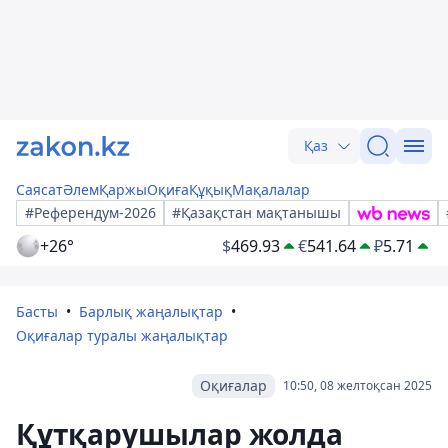
Қаз
Саясат
Әлем
Қаржы
Оқиға
Құқық
Мақалалар
#Референдум-2026
#Қазақстан мақтанышы
+26°
$
469.93
€
541.64
₽
5.71
Басты
Барлық жаңалықтар
Оқиғалар туралы жаңалықтар
Оқиғалар
10:50, 08 желтоқсан 2025
Құтқарушылар жолда