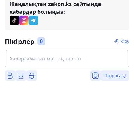
Жаңалықтан zakon.kz сайтында
хабардар болыңыз:
Пікірлер
0
Кіру
Пікір жазу