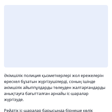
Әкімшілік полиция қызметкерлері жол ережелерін
өрескел бұзатын жүргізушілерді, соның ішінде
әкімшілік айыппұлдарды төлеуден жалтарғандарды
анықтауға бағытталған арнайы іс-шаралар
жүргізуде.
Рейдтік іс-шаралар барысында бірнеше көлік