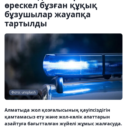
өрескел бұзған құқық
бұзушылар жауапқа
тартылды
Фото: unsplash
Алматыда жол қозғалысының қауіпсіздігін
қамтамасыз ету және жол-көлік апаттарын
азайтуға бағытталған жүйелі жұмыс жалғасуда.