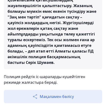
қозғалысына қатысушылардың
жауапкершілігін қалыптастыру. Жазаның
болмауы мүмкін емес екенін түсіндіру және
"Заң мен тәртіп" қағидатын сақтау –
қауіпсіз жолдардың негізі. Жүргізушілерді
жол ережелерін қатаң сақтау және
айыппұлдарды уақытында төлеу қажеттігі
туралы ескертеміз. Тек осы жолмен ғана әр
адамның қауіпсіздігін қамтамасыз етуге
болады, – деп атап өтті Алматы қаласы ПД
әкімшілік полиция басқармасының
бастығы Серік Шумаев.
Полиция рейдтік іс-шараларды күшейтілген
режимде жалғастыра береді.
Мақаламен бөлісу