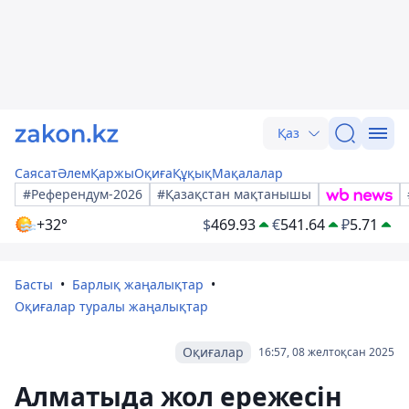
Қаз
Саясат
Әлем
Қаржы
Оқиға
Құқық
Мақалалар
#Референдум-2026
#Қазақстан мақтанышы
+32°
$
469.93
€
541.64
₽
5.71
Басты
Барлық жаңалықтар
Оқиғалар туралы жаңалықтар
Оқиғалар
16:57, 08 желтоқсан 2025
Алматыда жол ережесін