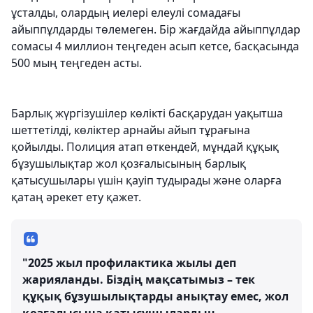
ұсталды, олардың иелері елеулі сомадағы
айыппұлдарды төлемеген. Бір жағдайда айыппұлдар
сомасы 4 миллион теңгеден асып кетсе, басқасында
500 мың теңгеден асты.
Барлық жүргізушілер көлікті басқарудан уақытша
шеттетілді, көліктер арнайы айып тұрағына
қойылды. Полиция атап өткендей, мұндай құқық
бұзушылықтар жол қозғалысының барлық
қатысушылары үшін қауіп тудырады және оларға
қатаң әрекет ету қажет.
"2025 жыл профилактика жылы деп
жарияланды. Біздің мақсатымыз – тек
құқық бұзушылықтарды анықтау емес, жол