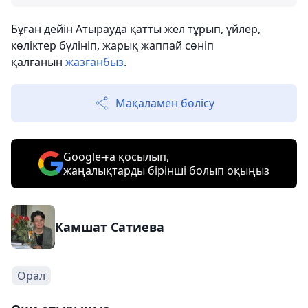
Бұған дейін Атырауда қатты жел тұрып, үйлер,
көліктер бүлініп, жарық жаппай сөніп
қалғанын
жазғанбыз
.
Мақаламен бөлісу
Google-ға қосылып,
жаңалықтарды бірінші болып оқыңыз
Камшат Сатиева
Орал