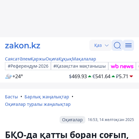
Қаз
Саясат
Әлем
Қаржы
Оқиға
Құқық
Мақалалар
#Референдум-2026
#Қазақстан мақтанышы
+24°
$
469.93
€
541.64
₽
5.71
Басты
Барлық жаңалықтар
Оқиғалар туралы жаңалықтар
Оқиғалар
16:53, 14 желтоқсан 2025
БҚО-да қатты боран соғып,