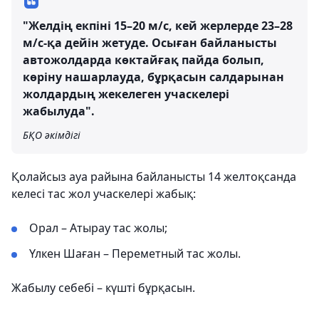
"Желдің екпіні 15–20 м/с, кей жерлерде 23–28
м/с-қа дейін жетуде. Осыған байланысты
автожолдарда көктайғақ пайда болып,
көріну нашарлауда, бұрқасын салдарынан
жолдардың жекелеген учаскелері
жабылуда".
БҚО әкімдігі
Қолайсыз ауа райына байланысты 14 желтоқсанда
келесі тас жол учаскелері жабық:
Орал – Атырау тас жолы;
Үлкен Шаған – Переметный тас жолы.
Жабылу себебі – күшті бұрқасын.