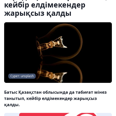
кейбір елдімекендер
жарықсыз қалды
Сурет: unsplash
Батыс Қазақстан облысында да табиғат мінез
танытып, кейбір елдімекендер жарықсыз
қалды.