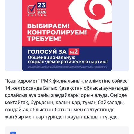
"Қазгидромет" РМК филиалының мәліметіне сәйкес,
14 желтоқсанда Батыс Қазақстан облысы аумағында
қолайсыз ауа райы жағдайлары орын алуда. Өңірде
көктайғақ, бұрқасын, қалың қар, тұман байқалады,
сондай-ақ облыстың батысы мен солтүстігінде
жаңбыр мен қар түріндегі жауын-шашын түсуде.