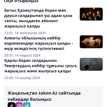
Оқи отырыңыз
Батыс Қазақстанда боран мен
дауыл салдарынан үш адам қаза
тапты, мыңдаған абонент
жарықсыз қалды
12:07, 16 желтоқсан 2025
Алматы облысының кейбір
елдімекендері жарықсыз қалды –
өңір әкімдігінің түсініктемесі
20:37, 14 наурыз 2024
Қарлы боран салдарынан
Теміртаудың кейбір тұрғыны сусыз,
жарықсыз және жылусыз қалды
20:09, 10 қаңтар 2024
Жаңалықтан zakon.kz сайтында
хабардар болыңыз: