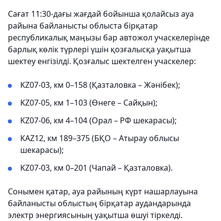
Сағат 11:30-дағы жағдай бойынша қолайсыз ауа
райына байланысты облыста бірқатар
республикалық маңызы бар автожол учаскелерінде
барлық көлік түрлері үшін қозғалысқа уақытша
шектеу енгізілді. Қозғалыс шектелген учаскелер:
KZ07-03, км 0–158 (Қазталовка – Жәнібек);
KZ07-05, км 1–103 (Өнеге – Сайқын);
KZ07-06, км 4–104 (Орал – РФ шекарасы);
KAZ12, км 189–375 (БҚО – Атырау облысы
шекарасы);
KZ07-03, км 0–201 (Чапай – Қазталовка).
Сонымен қатар, ауа райының күрт нашарлауына
байланысты облыстың бірқатар аудандарында
электр энергиясының уақытша өшуі тіркелді.