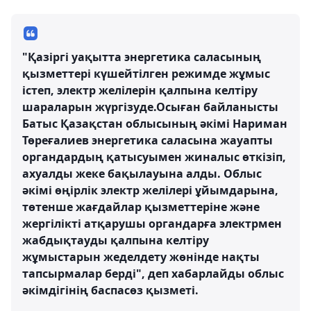
"Қазіргі уақытта энергетика саласының
қызметтері күшейтілген режимде жұмыс
істеп, электр желілерін қалпына келтіру
шараларын жүргізуде.Осыған байланысты
Батыс Қазақстан облысының әкімі Нариман
Төреғалиев энергетика саласына жауапты
органдардың қатысуымен жиналыс өткізіп,
ахуалды жеке бақылауына алды. Облыс
әкімі өңірлік электр желілері ұйымдарына,
төтенше жағдайлар қызметтеріне және
жергілікті атқарушы органдарға электрмен
жабдықтауды қалпына келтіру
жұмыстарын жеделдету жөнінде нақты
тапсырмалар берді", деп хабарлайды облыс
әкімдігінің баспасөз қызметі.