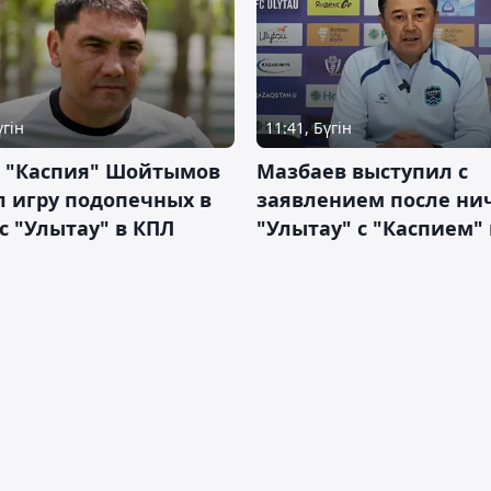
үгін
11:41, Бүгін
р "Каспия" Шойтымов
Мазбаев выступил с
 игру подопечных в
заявлением после ни
с "Улытау" в КПЛ
"Улытау" с "Каспием"