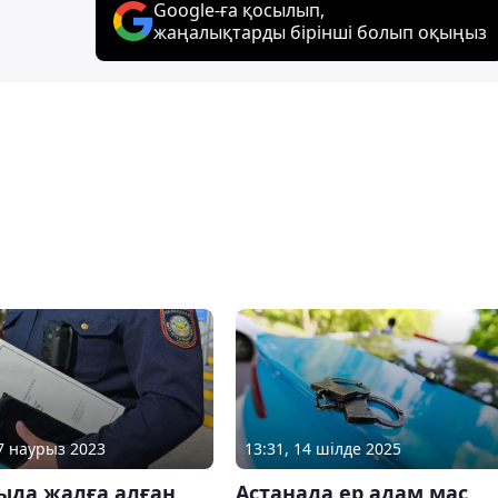
Google-ға қосылып,
жаңалықтарды бірінші болып оқыңыз
27 наурыз 2023
13:31, 14 шілде 2025
ыда жалға алған
Астанада ер адам мас