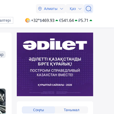
Алматы
Қаз
+32°
$
469.93
€
541.64
₽
5.71
алтері
ар
Соңғы
Танымал