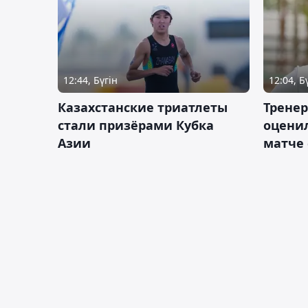
12:44, Бүгін
12:04, Б
Казахстанские триатлеты
Трене
стали призёрами Кубка
оценил
Азии
матче 