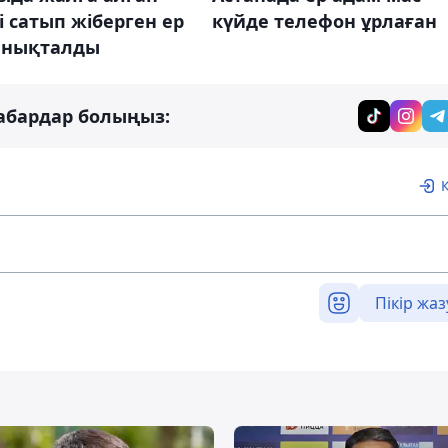
і сатып жіберген ер
күйде телефон ұрлаған
анықталды
абардар болыңыз:
Пікір жаз