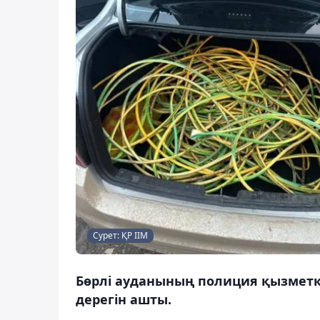
Сурет: ҚР ІІМ
Бөрлі ауданының полиция қызметк
дерегін ашты.