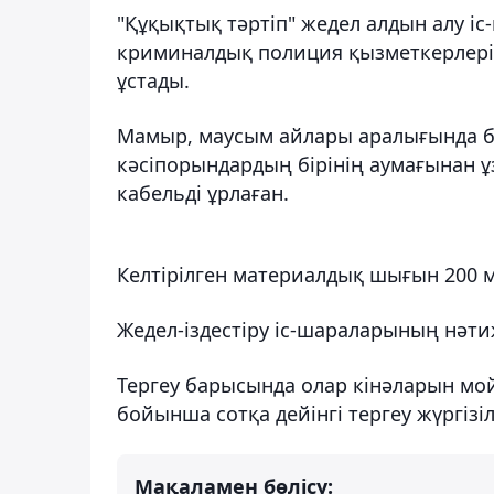
"Құқықтық тәртіп" жедел алдын алу і
криминалдық полиция қызметкерлері 
ұстады.
Мамыр, маусым айлары аралығында бе
кәсіпорындардың бірінің аумағынан 
кабельді ұрлаған.
Келтірілген материалдық шығын 200 м
Жедел-іздестіру іс-шараларының нәтиж
Тергеу барысында олар кінәларын мойы
бойынша сотқа дейінгі тергеу жүргізі
Мақаламен бөлісу: