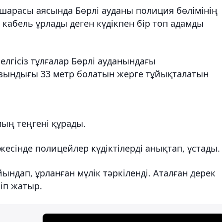
с-шарасы аясында Бөрлі ауданы полиция бөлімінің
кабель ұрлады деген күдікпен бір топ адамды
лгісіз тұлғалар Бөрлі ауданындағы
ұзындығы 33 метр болатын жерге тұйықталатын
ың теңгені құрады.
есінде полицейлер күдіктілерді анықтап, ұстады.
ндап, ұрланған мүлік тәркіленді. Аталған дерек
ліп жатыр.