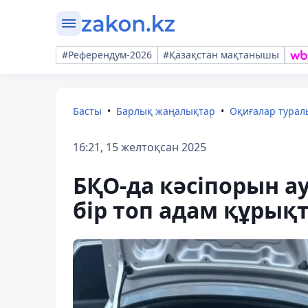
#Референдум-2026
#Қазақстан мақтанышы
Басты
Барлық жаңалықтар
Оқиғалар тура
16:21, 15 желтоқсан 2025
БҚО-да кәсіпорын а
бір топ адам құрық