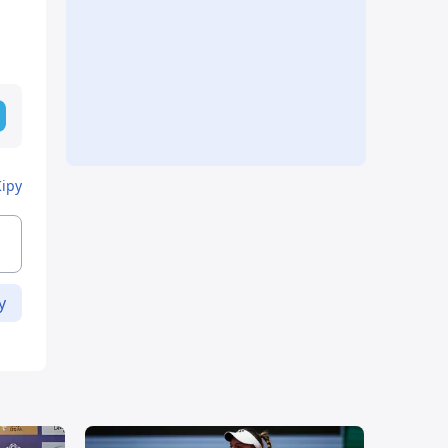
Кіру
у