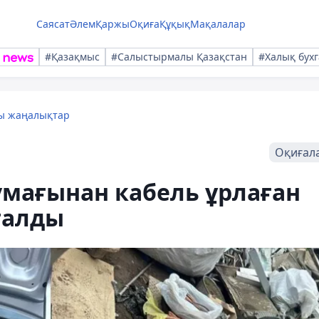
Саясат
Әлем
Қаржы
Оқиға
Құқық
Мақалалар
#Қазақмыс
#Салыстырмалы Қазақстан
#Халық бухг
лы жаңалықтар
Оқиғал
умағынан кабель ұрлаған
талды