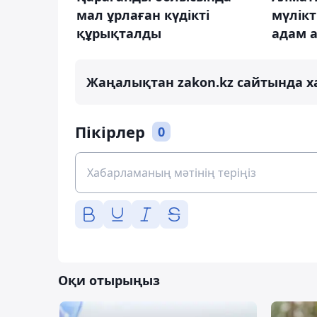
мал ұрлаған күдікті
мүлікт
құрықталды
адам 
Жаңалықтан zakon.kz сайтында х
Пікірлер
0
Оқи отырыңыз