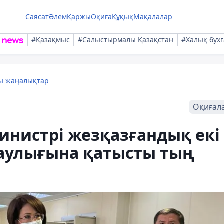
Саясат
Әлем
Қаржы
Оқиға
Құқық
Мақалалар
#Қазақмыс
#Салыстырмалы Қазақстан
#Халық бухг
лы жаңалықтар
Оқиғал
инистрі жезқазғандық екі
аулығына қатысты тың