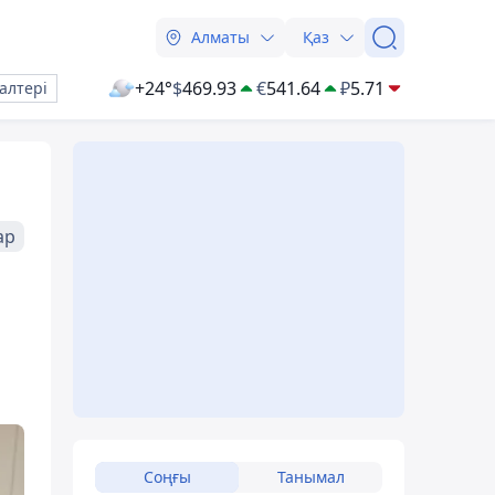
Алматы
Қаз
+24°
$
469.93
€
541.64
₽
5.71
алтері
ар
Соңғы
Танымал