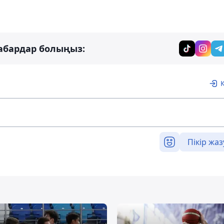
абардар болыңыз:
Пікір жаз