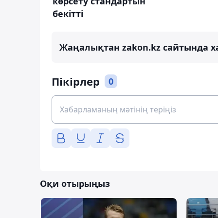
көрсету стандартын
бекітті
Жаңалықтан zakon.kz сайтында х
Пікірлер
0
Оқи отырыңыз