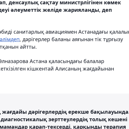
п, денсаулық сақтау министрлігінен көмек
деуі әлеуметтік желіде жарияланды, деп
әбиді санитарлық авиациямен Астанадағы қалалы
әлімдеп
, дәрігерлер баланы аяғынан тік тұрғызу
атқанын айтты.
 Әлназарова Астана қаласындағы балалар
еткізілген кішкентай Алисаның жағдайынан
 жағдайы дәрігерлердің ерекше бақылауында
диагностикалық зерттеулердің толық кешені
і мамандар қарап-тексерді, қарқынды терапия