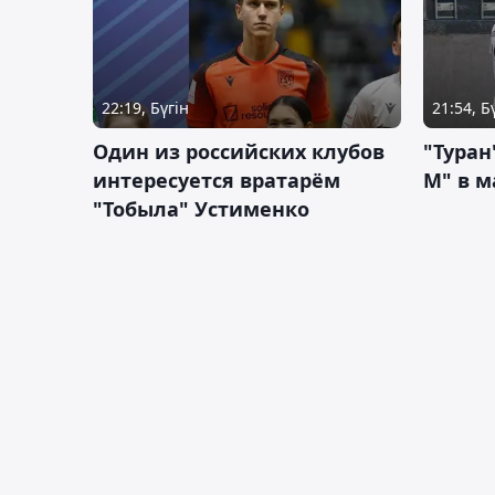
22:19, Бүгін
21:54, Б
Один из российских клубов
"Туран
интересуется вратарём
М" в м
"Тобыла" Устименко