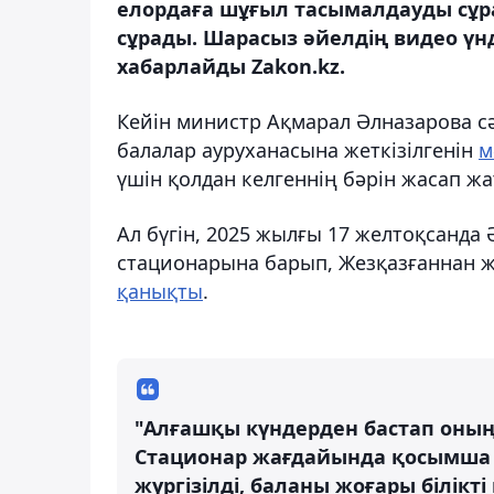
елордаға шұғыл тасымалдауды сұра
сұрады. Шарасыз әйелдің видео үн
хабарлайды Zakon.kz.
Кейін министр Ақмарал Әлназарова с
балалар ауруханасына жеткізілгенін
м
үшін қолдан келгеннің бәрін жасап ж
Ал бүгін, 2025 жылғы 17 желтоқсанда
стационарына барып, Жезқазғаннан ж
қанықты
.
"Алғашқы күндерден бастап оның
Стационар жағдайында қосымша 
жүргізілді, баланы жоғары білікт