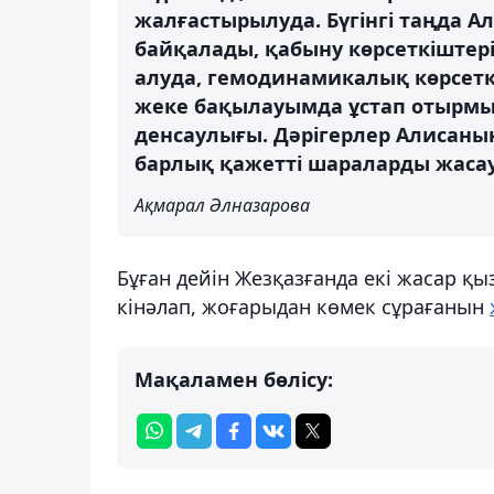
жалғастырылуда. Бүгінгі таңда А
байқалады, қабыну көрсеткіштері 
алуда, гемодинамикалық көрсетк
жеке бақылауымда ұстап отырмын
денсаулығы. Дәрігерлер Алиса­ның
барлық қажетті шараларды жасау
Ақмарал Әлназарова
Бұған дейін Жезқазғанда екі жасар қыз
кінәлап, жоғарыдан көмек сұрағанын
Мақаламен бөлісу: