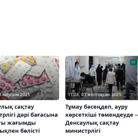
03 маусым 2025
11:28, 03 желтоқсан 2025
улық сақтау
Тұмау бәсеңдеп, ауру
рлігі дәрі бағасына
көрсеткіші төмендеуде –
ты жағымды
Денсаулық сақтау
ықпен бөлісті
министрлігі