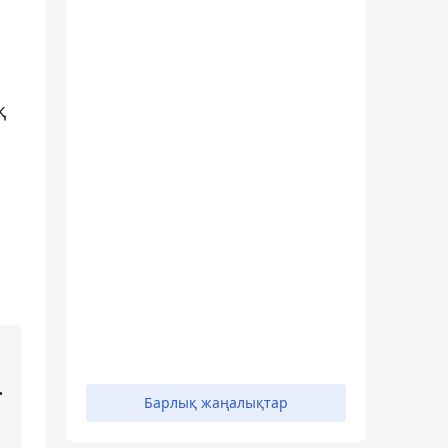
қ
.
Барлық жаңалықтар