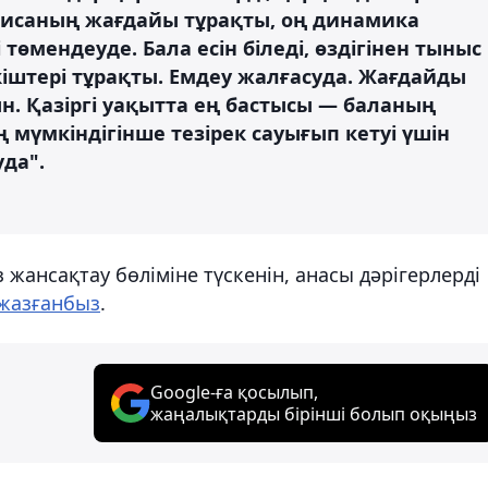
лиса­ның жағдайы тұрақты, оң динамика
төмендеуде. Бала есін біледі, өздігінен тыныс
іштері тұрақты. Емдеу жалғасуда. Жағдайды
. Қазіргі уақытта ең бастысы — баланың
 мүмкіндігінше тезірек сауығып кетуі үшін
да".
 жансақтау бөліміне түскенін, анасы дәрігерлерді
жазғанбыз
.
Google-ға қосылып,
жаңалықтарды бірінші болып оқыңыз