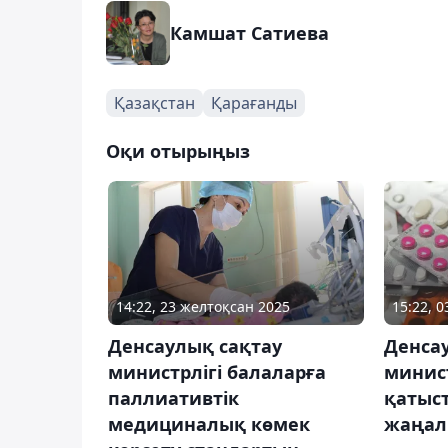
Камшат Сатиева
Қазақстан
Қарағанды
Оқи отырыңыз
14:22, 23 желтоқсан 2025
15:22, 
Денсаулық сақтау
Денса
министрлігі балаларға
минист
паллиативтік
қатыс
медициналық көмек
жаңал