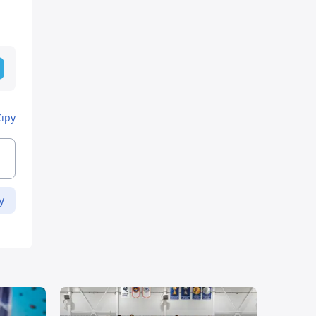
Кіру
у