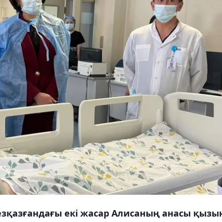
зқазғандағы екі жасар Алисаның анасы қызы