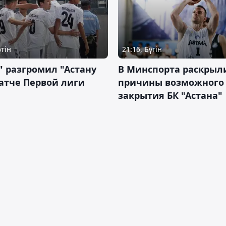
үгін
21:16, Бүгін
" разгромил "Астану
В Минспорта раскрыл
атче Первой лиги
причины возможного
закрытия БК "Астана"