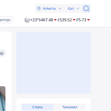
Алматы
Қаз
+23°
$
467.48
€
539.52
₽
5.73
алтері
ар
Соңғы
Танымал