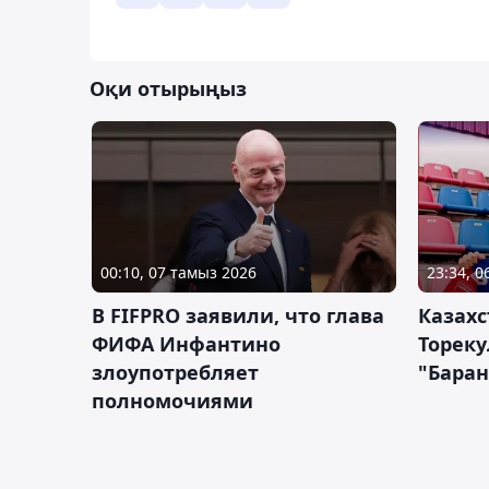
Оқи отырыңыз
00:10, 07 тамыз 2026
23:34, 
В FIFPRO заявили, что глава
Казах
ФИФА Инфантино
Тореку
злоупотребляет
"Бара
полномочиями