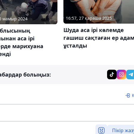
16:57, 27 қараша 2025
30 мамыр 2024
Шуда аса ірі көлемде
облысының
гашиш сақтаған ер ада
ынан аса ірі
ұсталды
рде марихуана
енді
абардар болыңыз:
Пікір жаз