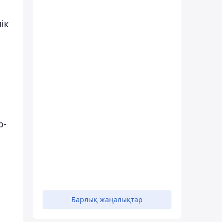
ік
p-
Барлық жаңалықтар