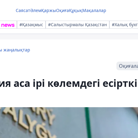
Саясат
Әлем
Қаржы
Оқиға
Құқық
Мақалалар
#Қазақмыс
#Салыстырмалы Қазақстан
#Халық бухг
лы жаңалықтар
Оқиғал
 аса ірі көлемдегі есірткі