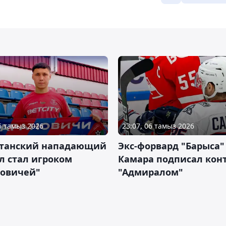
06 тамыз 2026
23:07, 06 тамыз 2026
станский нападающий
Экс-форвард "Барыса"
л стал игроком
Камара подписал конт
новичей"
"Адмиралом"