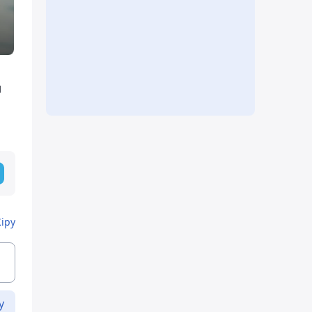
м
Кіру
у