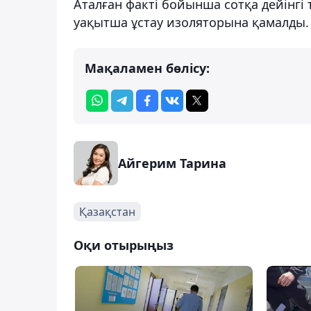
Аталған факті бойынша сотқа дейінгі т
уақытша ұстау изоляторына қамалды.
Мақаламен бөлісу:
Айгерим Тарина
Қазақстан
Оқи отырыңыз