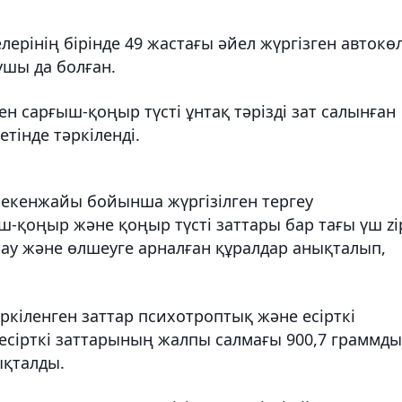
ерінің бірінде 49 жастағы әйел жүргізген автокөл
ушы да болған.
ен сарғыш-қоңыр түсті ұнтақ тәрізді зат салынған
етінде тәркіленді.
мекенжайы бойынша жүргізілген тергеу
ш-қоңыр және қоңыр түсті заттары бар тағы үш zi
қтау және өлшеуге арналған құралдар анықталып,
кіленген заттар психотроптық және есірткі
есірткі заттарының жалпы салмағы 900,7 граммды
ықталды.