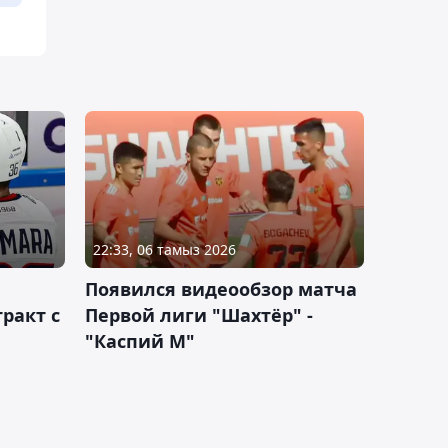
22:33, 06 тамыз 2026
Появился видеообзор матча
ракт с
Первой лиги "Шахтёр" -
"Каспий М"