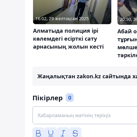
16:02, 29 желтоқсан 2025
20:50, 
Алматыда полиция ірі
Абай 
көлемдегі есірткі сату
тұрғын
арнасының жолын кесті
мөлше
тәркіл
Жаңалықтан zakon.kz сайтында х
Пікірлер
0