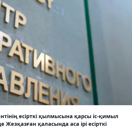
тінің есірткі қылмысына қарсы іс-қимыл
 Жезқазған қаласында аса ірі есірткі