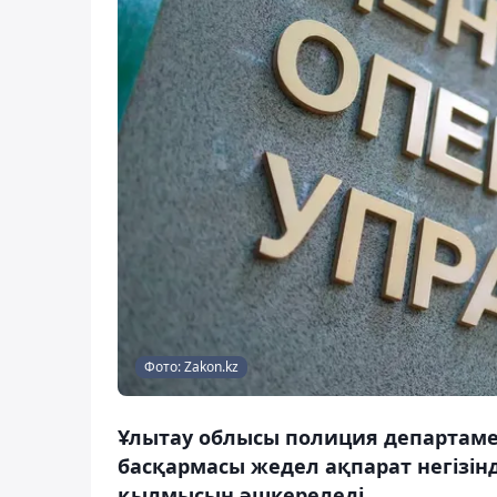
Фото: Zakon.kz
Ұлытау облысы полиция департамен
басқармасы жедел ақпарат негізінде
қылмысын әшкереледі.