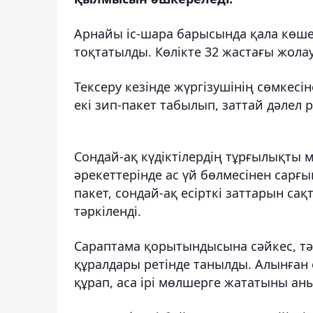
Арнайы іс-шара барысында қала көшел
тоқтатылды. Көлікте 32 жастағы жола
Тексеру кезінде жүргізушінің сөмкесін
екі зип-пакет табылып, заттай дәлел р
Сондай-ақ күдіктілердің тұрғылықты 
әрекеттерінде ас үй бөлмесінен сарғы
пакет, сондай-ақ есірткі заттарын са
тәркіленді.
Сараптама қорытындысына сәйкес, тәр
құралдары ретінде танылды. Алынған 
құрап, аса ірі мөлшерге жататыны ан