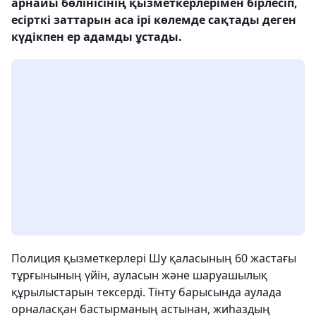
арнайы бөлінісінің қызметкерлерімен бірлесіп,
есірткі заттарын аса ірі көлемде сақтады деген
күдікпен ер адамды ұстады.
Полиция қызметкерлері Шу қаласының 60 жастағы
тұрғынының үйін, ауласын және шаруашылық
құрылыстарын тексерді. Тінту барысында аулада
орналасқан бастырманың астынан, жиһаздың