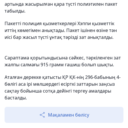
артында жасырылған қара түсті полиэтилен пакет
табылды.
Пакетті полиция қызметкерлері Хэппи қызметтік
иттің көмегімен анықтады. Пакет ішінен өзіне тән
иісі бар жасыл түсті ұнтақ тәрізді зат анықталды.
Сараптама қорытындысына сәйкес, тәркіленген зат
жалпы салмағы 915 грамм гашиш болып шықты.
Аталған дерекке қатысты ҚР ҚК-нің 296-бабының 4-
бөлігі аса ірі мөлшердегі есiрткi заттарын заңсыз
сақтау бойынша сотқа дейінгі тергеу амалдары
басталды.
Мақаламен бөлісу