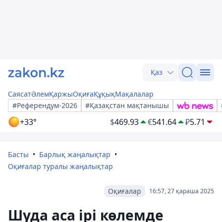
Қаз
Саясат
Әлем
Қаржы
Оқиға
Құқық
Мақалалар
#Референдум-2026
#Қазақстан мақтанышы
+33°
$
469.93
€
541.64
₽
5.71
Басты
Барлық жаңалықтар
Оқиғалар туралы жаңалықтар
Оқиғалар
16:57, 27 қараша 2025
Шуда аса ірі көлемде