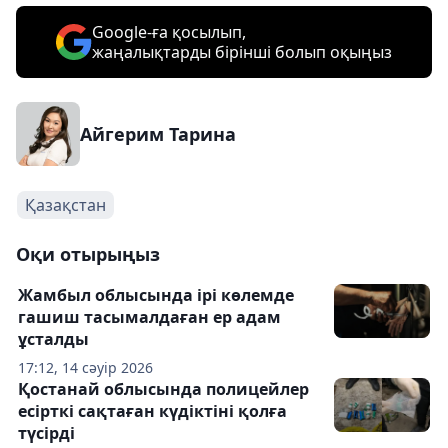
Google-ға қосылып,
жаңалықтарды бірінші болып оқыңыз
Айгерим Тарина
Қазақстан
Оқи отырыңыз
Жамбыл облысында ірі көлемде
гашиш тасымалдаған ер адам
ұсталды
17:12, 14 сәуір 2026
Қостанай облысында полицейлер
есірткі сақтаған күдіктіні қолға
түсірді