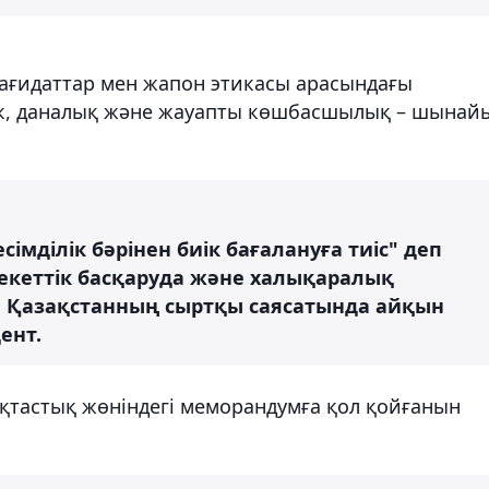
қағидаттар мен жапон этикасы арасындағы
ілік, даналық және жауапты көшбасшылық – шынай
сімділік бәрінен биік бағалануға тиіс" деп
лекеттік басқаруда және халықаралық
, Қазақстанның сыртқы саясатында айқын
ент.
ақтастық жөніндегі меморандумға қол қойғанын