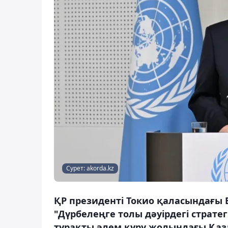
Сурет: akorda.kz
ҚР президенті Токио қаласындағы 
"Дүрбелеңге толы дәуірдегі стратег
тұрақты әлем құру жолындағы Қаз