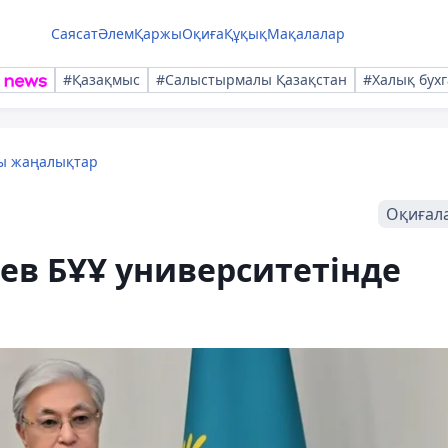
Саясат
Әлем
Қаржы
Оқиға
Құқық
Мақалалар
#Қазақмыс
#Салыстырмалы Қазақстан
#Халық бухг
лы жаңалықтар
Оқиғал
ев БҰҰ университетінде