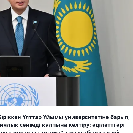
Біріккен Ұлттар Ұйымы университетіне барып,
иялық сенімді қалпына келтіру: әділетті әрі
ақстанның ұстанымы" тақырыбында дәріс