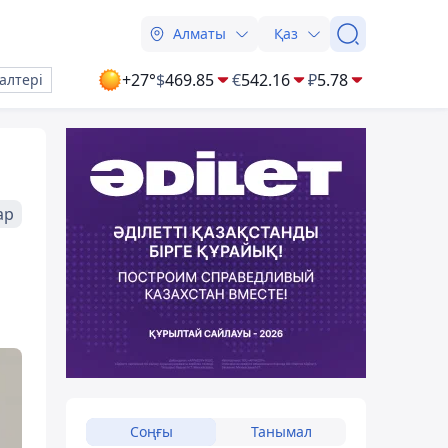
Алматы
Қаз
+27°
$
469.85
€
542.16
₽
5.78
алтері
ар
Соңғы
Танымал