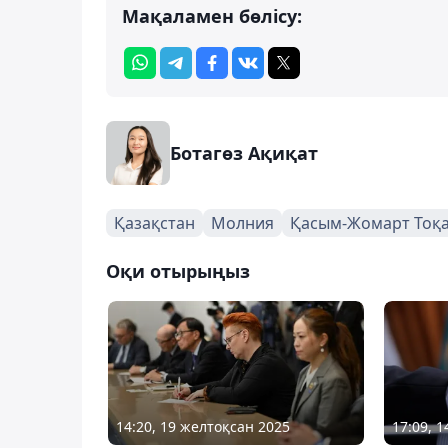
Мақаламен бөлісу:
Ботагөз Ақиқат
Қазақстан
Молния
Қасым-Жомарт Тоқ
Оқи отырыңыз
14:20, 19 желтоқсан 2025
17:09, 