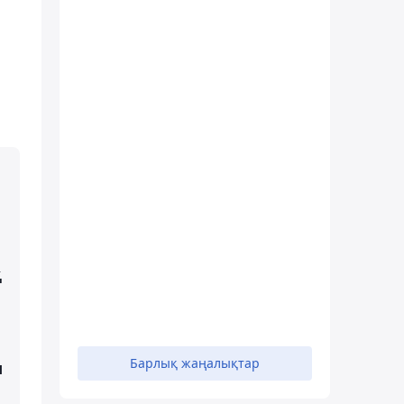
қ
Барлық жаңалықтар
ы