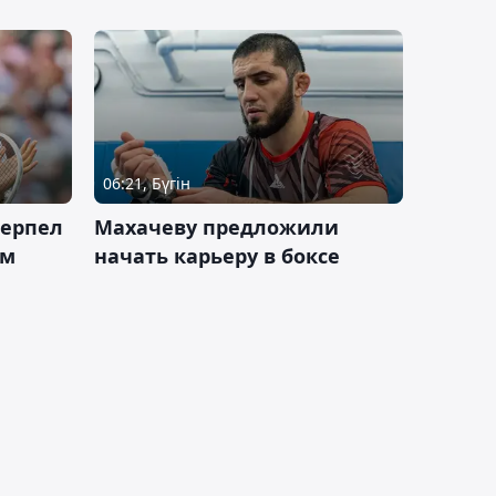
06:21, Бүгін
терпел
Махачеву предложили
ом
начать карьеру в боксе