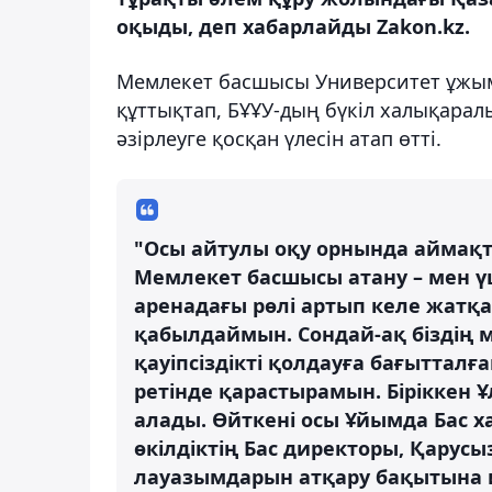
оқыды, деп хабарлайды Zakon.kz.
Мемлекет басшысы Университет ұжы
құттықтап, БҰҰУ-дың бүкіл халықарал
әзірлеуге қосқан үлесін атап өтті.
"Осы айтулы оқу орнында аймақт
Мемлекет басшысы атану – мен ү
аренадағы рөлі артып келе жатқ
қабылдаймын. Сондай-ақ біздің м
қауіпсіздікті қолдауға бағытталғ
ретінде қарастырамын. Біріккен 
алады. Өйткені осы Ұйымда Бас
өкілдіктің Бас директоры, Қарус
лауазымдарын атқару бақытына и