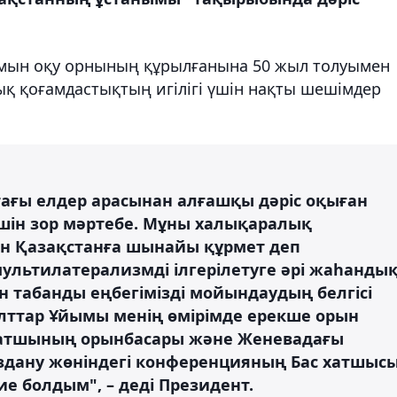
мын оқу орнының құрылғанына 50 жыл толуымен
ық қоғамдастықтың игілігі үшін нақты шешімдер
ағы елдер арасынан алғашқы дәріс оқыған
шін зор мәртебе. Мұны халықаралық
ан Қазақстанға шынайы құрмет деп
ультилатерализмді ілгерілетуге әрі жаһанды
ан табанды еңбегімізді мойындаудың белгісі
Ұлттар Ұйымы менің өмірімде ерекше орын
 хатшының орынбасары және Женевадағы
ыздану жөніндегі конференцияның Бас хатшыс
е болдым", – деді Президент.