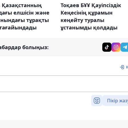
в Қазақстанның
Тоқаев БҰҰ Қауіпсіздік
дағы елшісін және
Кеңесінің құрамын
анындағы тұрақты
кеңейту туралы
 тағайындады
ұстанымды қолдады
абардар болыңыз:
Пікір жаз