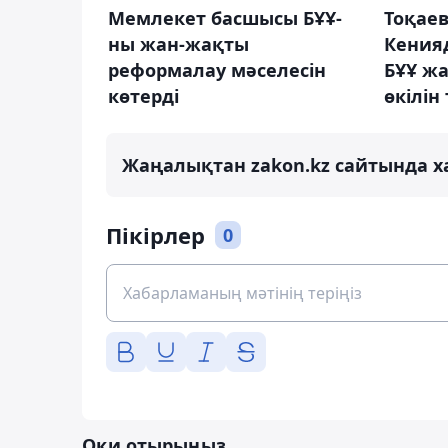
Мемлекет басшысы БҰҰ-
Тоқае
ны жан-жақты
Кения
реформалау мәселесін
БҰҰ ж
көтерді
өкілін
Жаңалықтан zakon.kz сайтында х
Пікірлер
0
Оқи отырыңыз