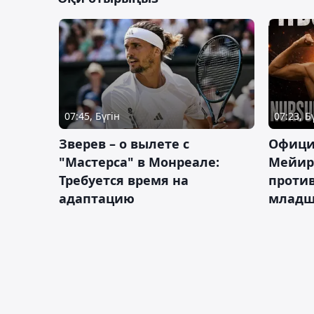
07:45, Бүгін
07:23, Б
Зверев – о вылете с
Офици
"Мастерса" в Монреале:
Мейир
Требуется время на
против
адаптацию
младш