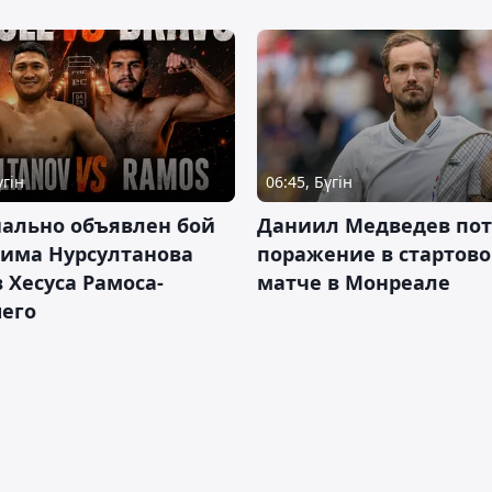
үгін
06:45, Бүгін
ально объявлен бой
Даниил Медведев по
има Нурсултанова
поражение в стартов
 Хесуса Рамоса-
матче в Монреале
его