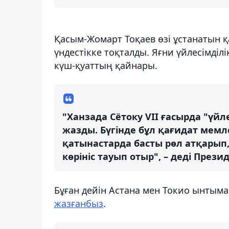
Қасым-Жомарт Тоқаев өзі ұстанатын 
үндестікке тоқталды. Яғни үйлесімд
күш-қуаттың қайнары.
"Ханзада Сётоку VII ғасырда "үйле
жазды. Бүгінде бұл қағидат мем
қатынастарда басты рөл атқарып
көрініс тауып отыр", – деді Презид
Бұған дейін Астана мен Токио ынтым
жазғанбыз
.