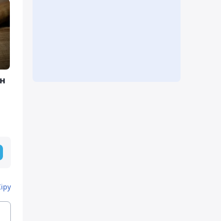
н
Кіру