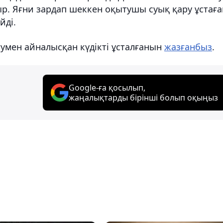
. Яғни зардап шеккен оқытушы суық қару ұстаға
йді.
тумен айналысқан күдікті ұсталғанын
жазғанбыз
.
Google-ға қосылып,
жаңалықтарды бірінші болып оқыңыз