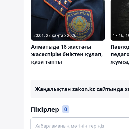
20:01, 28 қаңтар 2026
17:16, 
Алматыда 16 жастағы
Павло
жасөспірім биіктен құлап,
педаг
қаза тапты
жұмса
Жаңалықтан zakon.kz сайтында х
Пікірлер
0