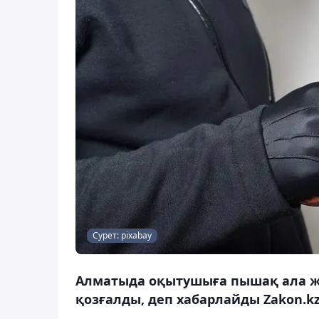
Сурет: pixabay
Алматыда оқытушыға пышақ ала жү
қозғалды, деп хабарлайды Zakon.kz