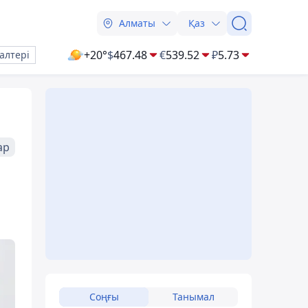
Алматы
Қаз
+20°
$
467.48
€
539.52
₽
5.73
алтері
ар
Соңғы
Танымал