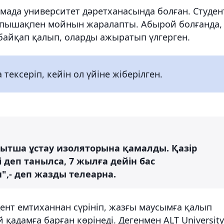
ұмада университет дәретханасында болған. Студен
, пышақпен мойнын жаралапты. Абырой болғанда,
 байқап қалып, оларды ажыратып үлгерген.
тексеріп, кейін ол үйіне жіберілген.
ақытша ұстау изоляторына қамалды. Қазір
і деп танылса, 7 жылға дейін бас
,- деп жазды телеарна.
дент емтиханнан сүрініп, жазғы маусымға қалып
қадамға барған көрінеді. Дегенмен ALT University