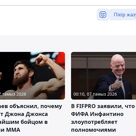
Пікір жаз
07 тамыз 2026
00:10, 07 тамыз 2026
ев объяснил, почему
В FIFPRO заявили, что
ет Джона Джонса
ФИФА Инфантино
айшим бойцом в
злоупотребляет
ии ММА
полномочиями