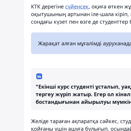
КТК дерегіне
сүйенсек
, оқиға өткен ж
оқытушының артынан іле-шала кіріп
сондағы күзет пен өзге де студенттер
Жарақат алған мұғалімді ауруханада 
"Екінші курс студенті ұсталып, у
тергеу жүріп жатыр. Егер ол кінәл
бостандығынан айырылуы мүмкін"
Желіде тараған ақпаратқа сәйкес, сту
қойғаны үшін ашуға булығып, осындай 