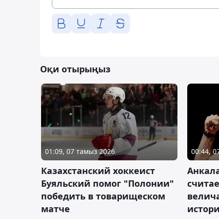
Оқи отырыңыз
01:09, 07 тамыз 2026
00:44, 
Казахстанский хоккеист
Анкала
Буяльский помог "Полонии"
счита
победить в товарищеском
велич
матче
истор