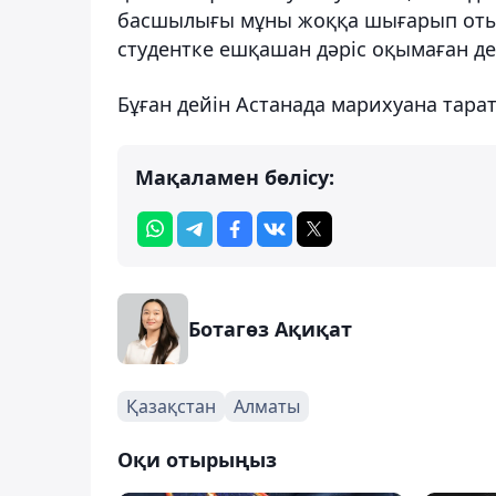
басшылығы мұны жоққа шығарып отыр
студентке ешқашан дәріс оқымаған де
Бұған дейін Астанада марихуана тара
Мақаламен бөлісу:
Ботагөз Ақиқат
Қазақстан
Алматы
Оқи отырыңыз