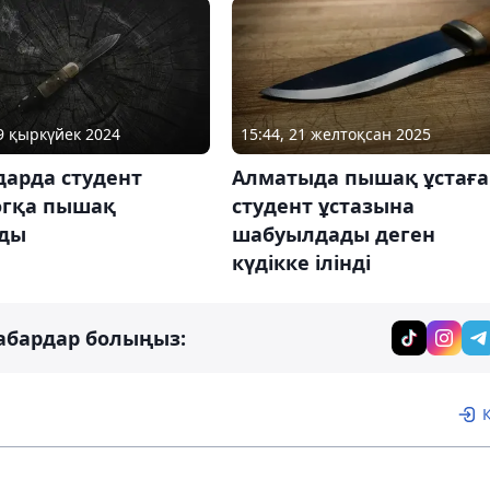
19 қыркүйек 2024
15:44, 21 желтоқсан 2025
дарда студент
Алматыда пышақ ұстаға
огқа пышақ
студент ұстазына
ды
шабуылдады деген
күдікке ілінді
абардар болыңыз: