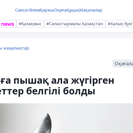
Саясат
Әлем
Қаржы
Оқиға
Құқық
Мақалалар
#Қазақмыс
#Салыстырмалы Қазақстан
#Халық бухг
лы жаңалықтар
Оқиғал
а пышақ ала жүгірген
ттер белгілі болды