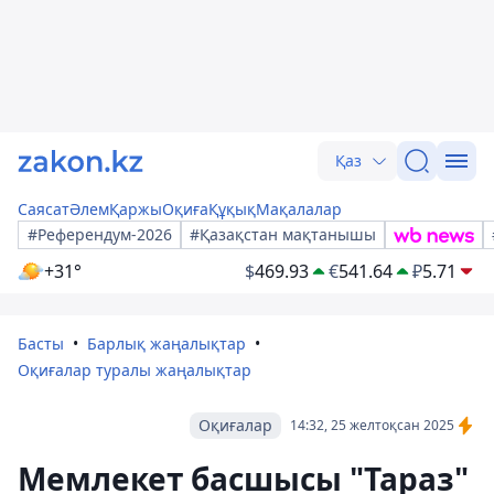
Қаз
Саясат
Әлем
Қаржы
Оқиға
Құқық
Мақалалар
#Референдум-2026
#Қазақстан мақтанышы
+31°
$
469.93
€
541.64
₽
5.71
Басты
Барлық жаңалықтар
Оқиғалар туралы жаңалықтар
Оқиғалар
14:32, 25 желтоқсан 2025
Мемлекет басшысы "Тараз"