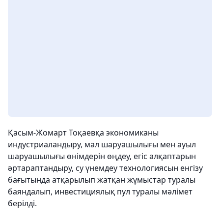
Қасым-Жомарт Тоқаевқа экономиканы
индустриаландыру, мал шаруашылығы мен ауыл
шаруашылығы өнімдерін өңдеу, егіс алқаптарын
әртараптандыру, су үнемдеу технологиясын енгізу
бағытында атқарылып жатқан жұмыстар туралы
баяндалып, инвестициялық пул туралы мәлімет
берілді.