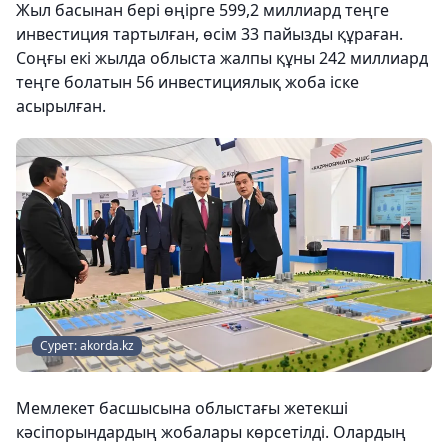
Жыл басынан бері өңірге 599,2 миллиард теңге
инвестиция тартылған, өсім 33 пайызды құраған.
Соңғы екі жылда облыста жалпы құны 242 миллиард
теңге болатын 56 инвестициялық жоба іске
асырылған.
Сурет: akorda.kz
Мемлекет басшысына облыстағы жетекші
кәсіпорындардың жобалары көрсетілді. Олардың