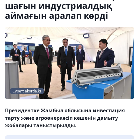
шағын индустриалдық
аймағын аралап көрді
Сурет: akorda.kz
Президентке Жамбыл облысына инвестиция
тарту және агроөнеркәсіп кешенін дамыту
жобалары таныстырылды.