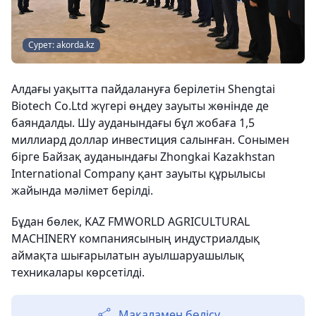
Сурет: akorda.kz
Алдағы уақытта пайдалануға берілетін Shengtai
Biotech Co.Ltd жүгері өңдеу зауыты жөнінде де
баяндалды. Шу ауданындағы бұл жобаға 1,5
миллиард доллар инвестиция салынған. Сонымен
бірге Байзақ ауданындағы Zhongkai Kazakhstan
International Company қант зауыты құрылысы
жайында мәлімет берілді.
Бұдан бөлек, KAZ FMWORLD AGRICULTURAL
MACHINERY компаниясының индустриалдық
аймақта шығарылатын ауылшаруашылық
техникалары көрсетілді.
Мақаламен бөлісу