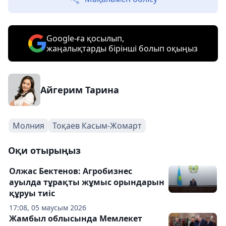
Google-ға қосылып,
жаңалықтарды бірінші болып оқыңыз
Айгерим Тарина
Молния
Тоқаев Касым-Жомарт
Оқи отырыңыз
Олжас Бектенов: Агробизнес
ауылда тұрақты жұмыс орындарын
құруы тиіс
17:08, 05 маусым 2026
Жамбыл облысында Мемлекет