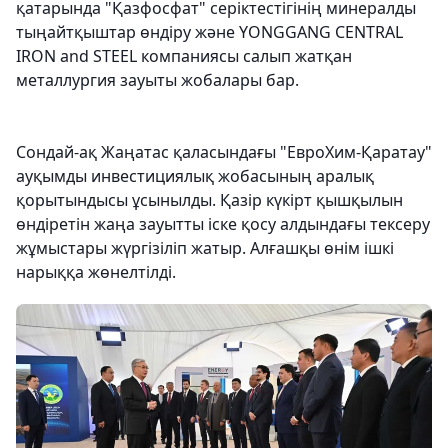
қатарында "Қазфосфат" серіктестігінің минералды
тыңайтқыштар өндіру және YONGGANG CENTRAL
IRON and STEEL компаниясы салып жатқан
металлургия зауыты жобалары бар.
Сондай-ақ Жаңатас қаласындағы "ЕвроХим-Қаратау"
ауқымды инвестициялық жобасының аралық
қорытындысы ұсынылды. Қазір күкірт қышқылын
өндіретін жаңа зауытты іске қосу алдындағы тексеру
жұмыстары жүргізіліп жатыр. Алғашқы өнім ішкі
нарыққа жөнелтілді.