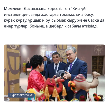
Мемлекет басшысына көрсетілген "Киіз үй"
инсталляциясында жастарға тоқыма, киіз басу,
құрақ құрау, ұршық иіру, сырмақ сыру және басқа да
өнер түрлері бойынша шеберлік сабағы өткізілді.
Сурет: akorda.kz