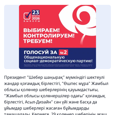
Президент "Шебер шаңырақ" мүмкіндігі шектеулі
жандар қоғамдық бірлестігі, "Өшпес мұра" Жамбыл
облысы қолөнер шеберлерінің қауымдастығы,
"Жамбыл облысы қолөнершілер одағы" қоғамдық
бірлестігі, Асыл-Дизайн" сән үйі және басқа да
ұйымдар шеберлері жасаған бұйымдарды
тамашалады. Көрмеге 29 қолөнер шеберінің ағаш,