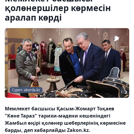
қолөнершілер көрмесін
аралап көрді
Сурет: akorda.kz
Мемлекет басшысы Қасым-Жомарт Тоқаев
"Көне Тараз" тарихи-мәдени кешеніндегі
Жамбыл өңірі қолөнер шеберлерінің көрмесіне
барды, деп хабарлайды Zakon.kz.