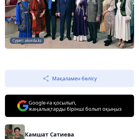
Сурет: akorda.kz
Мақаламен бөлісу
Google-ға қосылып,
жаңалықтарды бірінші болып оқыңыз
Камшат Сатиева