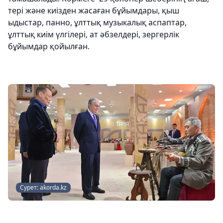
тері және киізден жасаған бұйымдары, қыш
ыдыстар, панно, ұлттық музыкалық аспаптар,
ұлттық киім үлгілері, ат әбзелдері, зергерлік
бұйымдар қойылған.
Сурет: akorda.kz