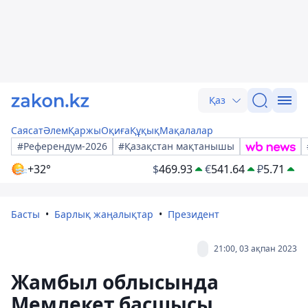
Қаз
Саясат
Әлем
Қаржы
Оқиға
Құқық
Мақалалар
#Референдум-2026
#Қазақстан мақтанышы
+32°
$
469.93
€
541.64
₽
5.71
Басты
Барлық жаңалықтар
Президент
21:00, 03 ақпан 2023
Жамбыл облысында
Мемлекет басшысы