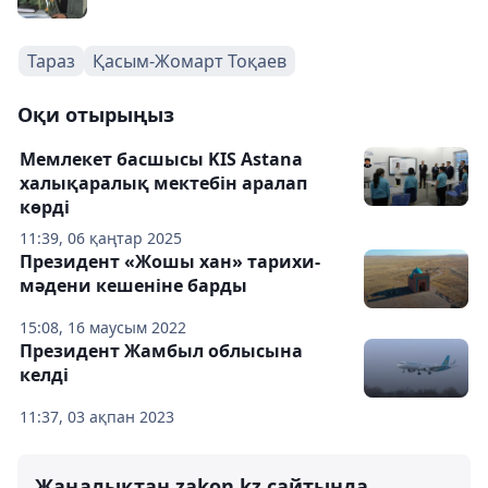
Тараз
Қасым-Жомарт Тоқаев
Оқи отырыңыз
Мемлекет басшысы KIS Astana
халықаралық мектебін аралап
көрді
11:39, 06 қаңтар 2025
Президент «Жошы хан» тарихи-
мәдени кешеніне барды
15:08, 16 маусым 2022
Президент Жамбыл облысына
келді
11:37, 03 ақпан 2023
Жаңалықтан zakon.kz сайтында