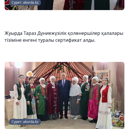
Сурет: akorda.kz
Жуырда Тараз Дүниежүзілік қолөнершілер қалалары
тізіміне енгені туралы сертификат алды.
Сурет: akorda.kz