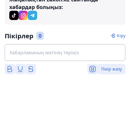
хабардар болыңыз:
Пікірлер
0
Кіру
Пікір жазу