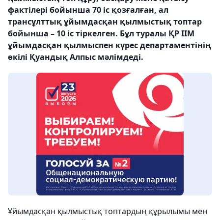
фактілері бойынша 70 іс қозғалған, ал
трансұлттық ұйымдасқан қылмыстық топтар
бойынша – 10 іс тіркелген. Бұл туралы ҚР ІІМ
ұйымдасқан қылмыспен күрес департаментінің
өкілі Қуандық Алпыс мәлімдеді.
Ұйымдасқан қылмыстық топтардың құрылымы мен