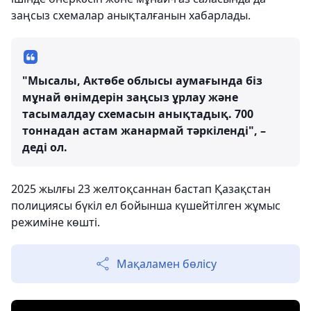
заңсыз схемалар анықталғанын хабарлады.
"Мысалы, Актөбе облысы аумағында біз
мұнай өнімдерін заңсыз ұрлау және
тасымалдау схемасын анықтадық. 700
тоннадан астам жанармай тәркіленді", –
деді ол.
2025 жылғы 23 желтоқсаннан бастап Қазақстан
полициясы бүкіл ел бойынша күшейтілген жұмыс
режиміне көшті.
Мақаламен бөлісу