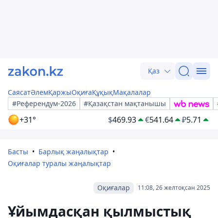
Қаз
Саясат
Әлем
Қаржы
Оқиға
Құқық
Мақалалар
#Референдум-2026
#Қазақстан мақтанышы
+31°
$
469.93
€
541.64
₽
5.71
Басты
Барлық жаңалықтар
Оқиғалар туралы жаңалықтар
Оқиғалар
11:08, 26 желтоқсан 2025
Ұйымдасқан қылмыстық