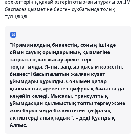
әрекеттерінің қалай өзгеріп отырғаны туралы ол ІІМ
баспасөз қызметіне берген сұхбатында толық
түсіндірді.
"Криминалдың бизнестің, соның ішінде
ойын-сауық орындарының қызметіне
заңсыз ықпал жасау әрекеттері
тоқтатылды. Яғни, заңсыз қысым көрсетіп,
бизнесті басып алатын жалған күзет
ұйымдары құрылды. Сонымен қатар,
қылмыстық әрекеттер цифрлық бағытта да
кеңейіп келеді. Мысалы, трансұлттық
ұйымдасқан қылмыстық топты тергеу және
жою барысында біз көптеген цифрлық
активтерді анықтадық", – деді Қуандық
Алпыс.