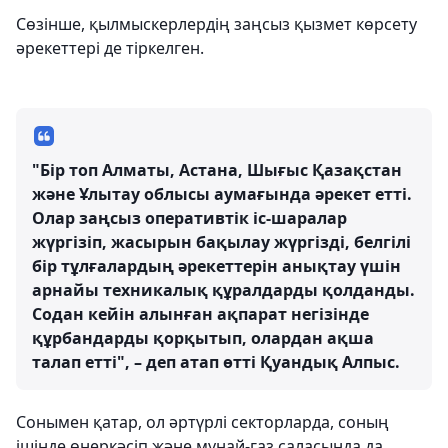
Сөзінше, қылмыскерлердің заңсыз қызмет көрсету
әрекеттері де тіркелген.
"Бір топ Алматы, Астана, Шығыс Қазақстан
және Ұлытау облысы аумағында әрекет етті.
Олар заңсыз оперативтік іс-шаралар
жүргізіп, жасырын бақылау жүргізді, белгілі
бір тұлғалардың әрекеттерін анықтау үшін
арнайы техникалық құралдарды қолданды.
Содан кейін алынған ақпарат негізінде
құрбандарды қорқытып, олардан ақша
талап етті", – деп атап өтті Қуандық Алпыс.
Сонымен қатар, ол әртүрлі секторларда, соның
ішінде өнеркәсіп және мұнай-газ саласында да