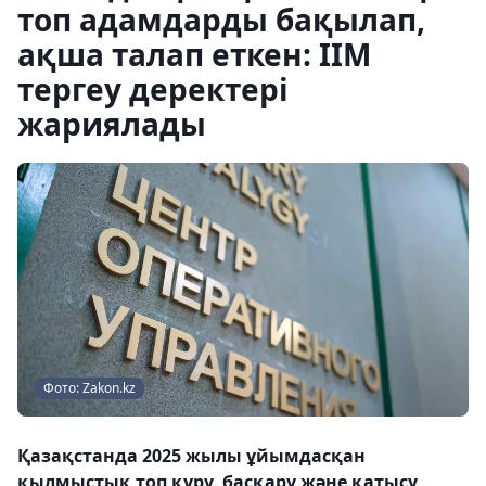
топ адамдарды бақылап,
ақша талап еткен: ІІМ
тергеу деректері
жариялады
Фото: Zakon.kz
Қазақстанда 2025 жылы ұйымдасқан
қылмыстық топ құру, басқару және қатысу