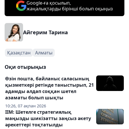
Google-ға қосылып,
жаңалықтарды бірінші болып оқыңыз
Айгерим Тарина
Қазақстан
Алматы
Оқи отырыңыз
Өзін пошта, байланыс саласының
қызметкері ретінде таныстырып, 21
адамды алдап соққан шетел
азаматы болып шықты
10:26, 07 ақпан 2026
ІІМ: Шетелге стратегиялық
маңызды шикізатты заңсыз әкету
әрекеттері тоқтатылды