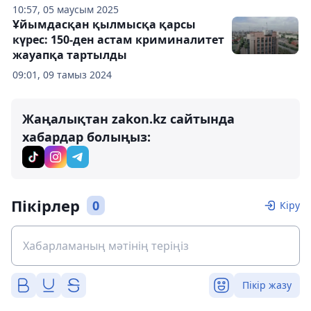
10:57, 05 маусым 2025
Ұйымдасқан қылмысқа қарсы
күрес: 150-ден астам криминалитет
жауапқа тартылды
09:01, 09 тамыз 2024
Жаңалықтан zakon.kz сайтында
хабардар болыңыз:
Пікірлер
0
Кіру
Пікір жазу