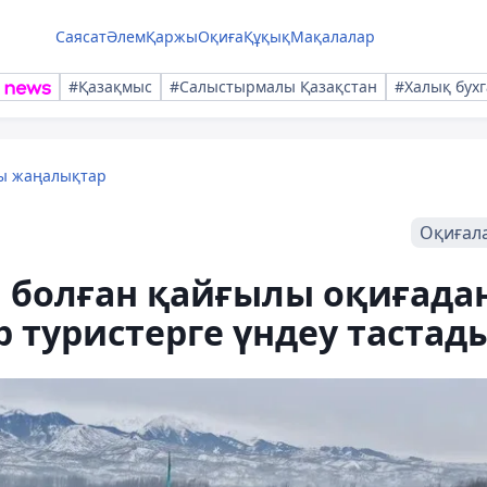
Саясат
Әлем
Қаржы
Оқиға
Құқық
Мақалалар
#Қазақмыс
#Салыстырмалы Қазақстан
#Халық бухг
лы жаңалықтар
Оқиғал
 болған қайғылы оқиғада
р туристерге үндеу тастад