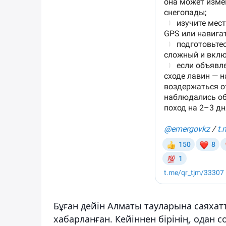
Бұған дейін Алматы тауларына саяхатт
хабарланған. Кейіннен бірінің, одан с