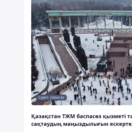
Сурет: Zakon.kz
Қазақстан ТЖМ баспасөз қызметі т
сақтаудың маңыздылығын ескертеді