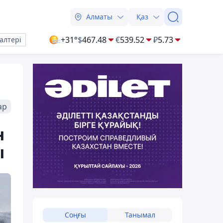
Алматы
Қаз
+31°
$
467.48
€
539.52
₽
5.73
алтері
ар
н
ы
Соңғы
Танымал