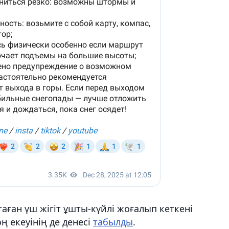
аған үш жігіт ұшты-күйлі жоғалып кеткені
оң екеуінің де денесі
табылды
.