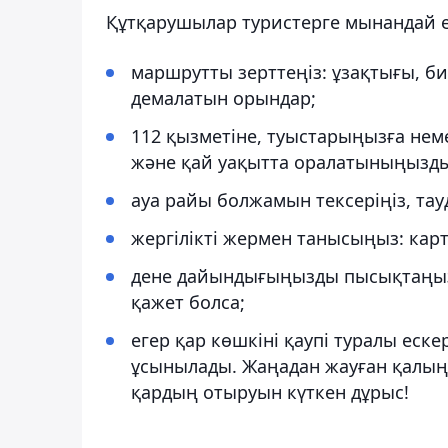
Құтқарушылар туристерге мынандай е
маршрутты зерттеңіз: ұзақтығы, б
демалатын орындар;
112 қызметіне, туыстарыңызға не
және қай уақытта оралатыныңызды 
ауа райы болжамын тексеріңіз, тауд
жергілікті жермен танысыңыз: карт
дене дайындығыңызды пысықтаңыз, 
қажет болса;
егер қар көшкіні қаупі туралы еске
ұсынылады. Жаңадан жауған қалың қ
қардың отыруын күткен дұрыс!