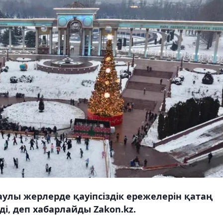
аулы жерлерде қауіпсіздік ережелерін қатаң
, деп хабарлайды Zakon.kz.