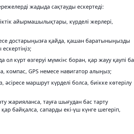
режелерді жадыда сақтауды ескертеді:
иіктік айырмашылықтары, күрделі жерлері,
месе достарыңызға қайда, қашан баратыныңызды
ескертіңіз;
а ол күрт өзгеруі мүмкін: боран, қар жауу қаупі ба
а, компас, GPS немесе навигатор алыңыз;
әсіресе маршрут күрделі болса, биікке көтерілу
рту жарияланса, тауға шығудан бас тарту
ар байқалса, сапарды екі-үш күнге шегеріп,